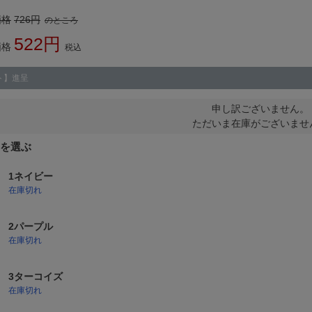
価格
726
のところ
522
価格
税込
ト】進呈
申し訳ございません。
ただいま在庫がございませ
1ネイビー
在庫切れ
2パープル
在庫切れ
3ターコイズ
在庫切れ