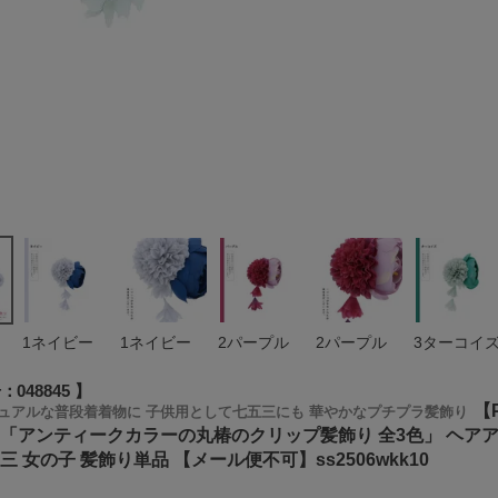
1ネイビー
1ネイビー
2パープル
2パープル
3ターコイ
号
048845
【
ュアルな普段着着物に 子供用として七五三にも 華やかなプチプラ髪飾り
 「アンティークカラーの丸椿のクリップ髪飾り 全3色」 ヘアア
三 女の子 髪飾り単品 【メール便不可】ss2506wkk10