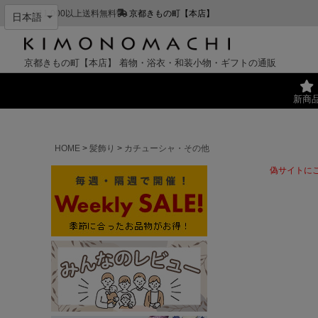
¥11,000以上送料無料
京都きもの町【本店】
京都きもの町【本店】
着物・浴衣・和装小物・ギフトの通販
新商
HOME
髪飾り
カチューシャ・その他
偽サイトに