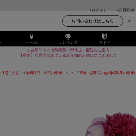
ログイン
会員登録
お問い合わせはこちら
品
セール
ランキング
ガイド
お盆期間中の出荷業務一部休止・配送のご案内
【重要】地震の影響によるお荷物のお届けにつきまして
ご注意ください
/
無断販売・転売の禁止について
/
画像・説明文の無断転載等の禁止