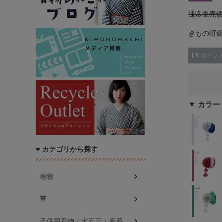
通常販売
きもの町
【
5
ポイン
カラー
カテゴリから探す
着物
帯
子供用着物・七五三・産着