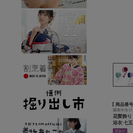
商品番
浴衣やカジ
花髪飾り
浴衣 七五
訳あり