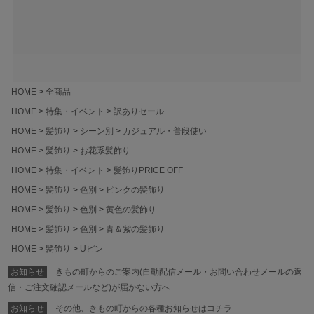
HOME
全商品
HOME
特集・イベント
訳ありセール
HOME
髪飾り
シーン別
カジュアル・普段使い
HOME
髪飾り
お花系髪飾り
HOME
特集・イベント
髪飾りPRICE OFF
HOME
髪飾り
色別
ピンクの髪飾り
HOME
髪飾り
色別
黄色の髪飾り
HOME
髪飾り
色別
青＆紫の髪飾り
HOME
髪飾り
Uピン
お知らせ
きもの町からのご案内(自動配信メール・お問い合わせメールの返
信・ご注文確認メールなど)が届かない方へ
お知らせ
その他、きもの町からの各種お知らせはコチラ