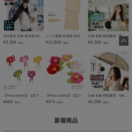
完全遮光 日傘 遮光率100% 遮蔽率100% 日傘 晴雨兼用「モーブフラワー、POOL、ペタル、ボタニカルドリーム、ブリリアントフラワー」遮光 遮熱 撥水 はっ水 防水 UVカット PU加工 折りたたみ 折傘 女性用 レディース
レース着物 袷着物 単品「薄橙 ペイズリー」お仕立て上がり レディース レース袷着物 プレタ着物 カジュアル着物 レース着物単品【メール便不可】ss2512kck10
日傘 長傘 晴雨兼用「遮光ラインフラワー(2413)」遮光 遮熱 撥水 はっ水 防水 UVカット PU加工 一級遮光 女性用 レディース women's プレゼント ギフト 母の日 誕生日【メール便不可】
¥
3,300
¥
12,800
¥
3,300
（税込）
（税込）
（税込）
ペー
ジト
ップ
へ
【Prices down2】【訳アリ】【アウトレット品】クリップ 髪飾り 「お花の髪飾り 赤 ピンク 黄 グリーン パープル」ヘアアクセサリー 大人用・子供用 レディース 着物 和装 浴衣 カジュアル着物 七五三 女の子 ワンポ
【Prices down3】【訳アリ】【アウトレット品】 Uピン髪飾り 「つばき」 ヘアアクセサリー 大人用・子供用 レディース 着物 和装 浴衣 カジュアル着物 七五三 女の子 ワンポイント 髪飾り単品 椿【メール便不可】
日傘 長傘 晴雨兼用「nifty colors 遮光パイピング 2369」遮光 遮熱 撥水 はっ水 防水 UVカット PU加工 一級遮光 女性用 レディース women's プレゼント ギフト 母の日 誕生日【メール便不可】ss2503wkm10
¥
468
¥
374
¥
4,290
（税込）
（税込）
（税込）
新着商品