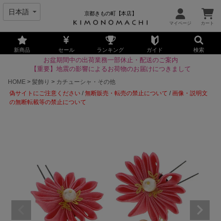
京都きもの町【本店】
新商品
セール
ランキング
ガイド
検索
お盆期間中の出荷業務一部休止・配送のご案内
【重要】地震の影響によるお荷物のお届けにつきまして
HOME
髪飾り
カチューシャ・その他
偽サイトにご注意ください
/
無断販売・転売の禁止について
/
画像・説明文
の無断転載等の禁止について