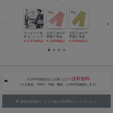
ワンピース 浴
七五三 女の子
七五三 女の子
七五三 7歳 女
衣 セット レデ
帯揚げ 単品
帯揚げ 単品
の子 丸ぐけ 帯
ィース 吸水速
「灰桃色」日
「若葉色」日
締め 単品「若
¥ 21,670(税込)
¥ 3,080(税込)
¥ 3,080(税込)
¥ 3,080(税込)
乾 ポリエステ
本製 7歳 女児
本製 7歳 女児
葉色」日本製
ル浴衣 浴衣2
七五三小物 お
七五三小物 お
帯締め 七五三
点セット（浴
びあげ 和装 着
びあげ 和装 着
小物 丸ぐけ紐
衣＋バッグ付
物
物
帯締め
き作り帯 オビ
KIMONOMAC
KIMONOMAC
KIMONOMAC
シェ）「ラン
HI オリジナル
HI オリジナル
HI オリジナル
タン・夜の葉
【メール便不
【メール便不
【メール便不
音・金継ぎ・
可】
可】
可】
チューリッ
プ」Fサイズ
送料無料
カシュクール
11,000円(税込)以上お買い上げで
ワンピース 簡
(※北海道…700円・沖縄・離島…1,200円頂戴致します)
単着付け 大人
100
新規会員登録で、すぐに使える
ポイントプレゼント