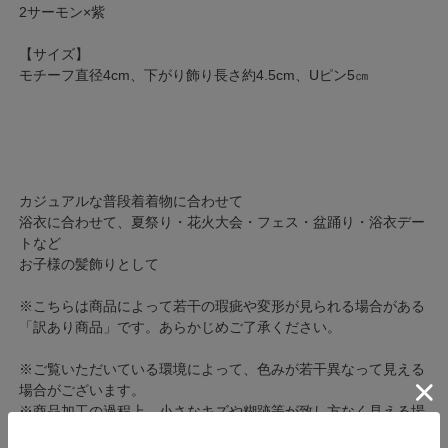
2サーモン×紫
【サイズ】
モチーフ直径4cm、下がり飾り長さ約4.5cm、Uピン5㎝
カジュアルな普段着着物に合わせて
浴衣に合わせて、夏祭り・花火大会・フェス・盆踊り・浴衣デー
トなど
お子様の髪飾りとして
※こちらは商品によって若干の瑕疵や変形が見られる場合がある
「訳あり商品」です。あらかじめご了承ください。
※ご覧いただいている環境によって、色みが若干異なって見える
場合がございます。
※商品加工の過程上、小さなキズや糊跡等が致し方なく見える場
合がございます。何卒、ご了承くださいませ。