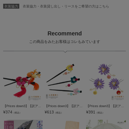
衣装協力
衣装協力・衣装貸し出し・リースをご希望の方はこちら
Recommend
この商品をみたお客様はコレもみています
【Prices down3】【訳アリ】【アウトレット品】 かんざし 髪飾り 「一本挿し 桜の一輪かんざし 全2色」 ヘアアクセサリー 大人用・子供用 レディース 着物 和装 浴衣 カジュアル着物 七五三 女の子 ワンポイント
【Prices down3】【訳アリ】【アウトレット品】かんざし 髪飾り 「梅つまみ玉下がり」ヘアアクセサリー 大人用・子供用 レディース 着物 和装 浴衣 カジュアル着物 七五三 女の子 ワンポイント 髪飾り単品【メール便
【Prices down3】【訳アリ】【アウトレット品】Uピン 髪飾り 「PUサテンツマミ 薄紫×ピンク 薄紫×黄 薄紫×赤」ヘアアクセサリー 大人用・子供用 レディース 着物 和装 浴衣 カジュアル着物 七五三 女の子 ワンポ
¥
374
¥
613
¥
391
（税込）
（税込）
（税込）