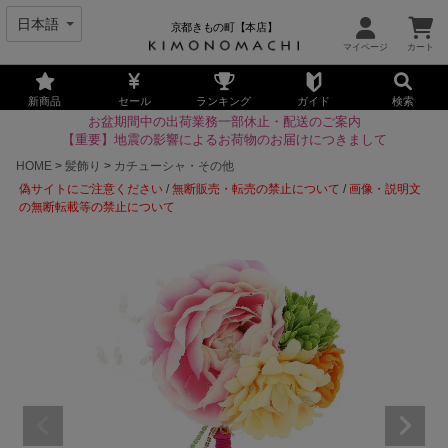
京都きもの町【本店】
新商品
セール
ランキング
ガイド
検索
お盆期間中の出荷業務一部休止・配送のご案内
【重要】地震の影響によるお荷物のお届けにつきまして
HOME
髪飾り
カチューシャ・その他
偽サイトにご注意ください
/
無断販売・転売の禁止について
/
画像・説明文
の無断転載等の禁止について