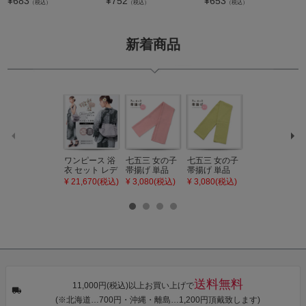
¥
683
¥
752
¥
653
ジト
（税込）
（税込）
（税込）
ップ
へ
新着商品
ワンピース 浴
七五三 女の子
七五三 女の子
七五三 7歳 女
衣 セット レデ
帯揚げ 単品
帯揚げ 単品
の子 丸ぐけ 帯
ィース 吸水速
「灰桃色」日
「若葉色」日
締め 単品「若
¥ 21,670(税込)
¥ 3,080(税込)
¥ 3,080(税込)
¥ 3,080(税込)
乾 ポリエステ
本製 7歳 女児
本製 7歳 女児
葉色」日本製
ル浴衣 浴衣2
七五三小物 お
七五三小物 お
帯締め 七五三
点セット（浴
びあげ 和装 着
びあげ 和装 着
小物 丸ぐけ紐
衣＋バッグ付
物
物
帯締め
き作り帯 オビ
KIMONOMAC
KIMONOMAC
KIMONOMAC
シェ）「ラン
HI オリジナル
HI オリジナル
HI オリジナル
タン・夜の葉
【メール便不
【メール便不
【メール便不
音・金継ぎ・
可】
可】
可】
チューリッ
プ」Fサイズ
送料無料
カシュクール
11,000円(税込)以上お買い上げで
ワンピース 簡
(※北海道…700円・沖縄・離島…1,200円頂戴致します)
単着付け 大人