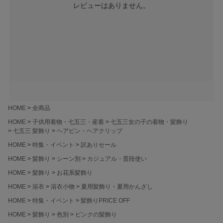
レビューはありません。
HOME
全商品
HOME
子供用着物・七五三・産着
七五三女の子の着物・髪飾り
七五三 髪飾り
ヘアピン・ヘアクリップ
HOME
特集・イベント
訳ありセール
HOME
髪飾り
シーン別
カジュアル・普段使い
HOME
髪飾り
お花系髪飾り
HOME
浴衣
浴衣小物
夏用髪飾り・夏用かんざし
HOME
特集・イベント
髪飾りPRICE OFF
HOME
髪飾り
色別
ピンクの髪飾り