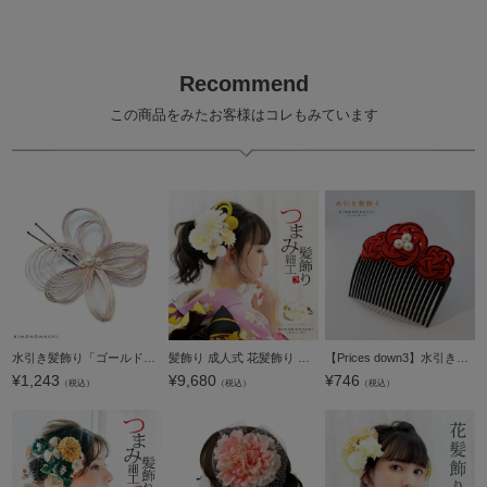
Recommend
この商品をみたお客様はコレもみています
水引き髪飾り「ゴールド×パープル」ポイント髪飾り 振袖、袴に ヘアアクセサリー ヘアアレンジ Uピン髪飾り （UP-9）【メール便不可】ss2203wkk10＜H＞
髪飾り 成人式 花髪飾り コーム Uピン 2点セット 「お花と玉飾り、組紐 ホワイト No.54709」 振袖用髪飾り お花髪飾り つまみ細工 成人式 卒業式 結婚式 着物 日本製 【メール便不可】
【Prices down3】水引きコーム 髪飾り 「赤×黒色」 普段使い カジュアル 振袖 ヘアアクセサリー (KK-8) 日本製 【メール便不可】ss2512wkk35
¥
1,243
¥
9,680
¥
746
（税込）
（税込）
（税込）