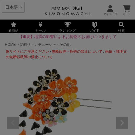
京都きもの町【本店】
新商品
セール
ランキング
ガイド
検索
【重要】地震の影響によるお荷物のお届けにつきまして
HOME
髪飾り
カチューシャ・その他
偽サイトにご注意ください
/
無断販売・転売の禁止について
/
画像・説明文
の無断転載等の禁止について