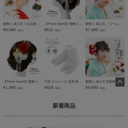
髪飾り 成人式 つまみ髪飾り Uピン 12点セット フラワーポット「ラナンキュラス 深緑色 No.8353」振袖用髪飾り お花髪飾り つまみ細工かんざし 成人式 卒業式 結婚式 着物 日本製【メール便不可】
【Prices down5】髪飾り 成人式 卒業式 「ピンク×白色 花とレース、レースリボン」 振袖 お花髪飾り 前撮り ヘアアクセサリー【メール便不可】
髪飾り 成人式 「コーム髪飾りとUピンの髪飾り3点セット オフホワイト、パープル MI-47」 振袖用髪飾り お花髪飾り 卒業式 結婚式 着物 【メール便不可】＜H＞
¥
9,680
¥
511
¥
7,480
（税込）
（税込）
（税込）
【Prices down5】髪飾り 成人式 卒業式 Watuu（和つう）「赤×白色のお花、シルバーの組紐飾り」 振袖 結婚式 お花髪飾り 前撮り ヘアアクセサリー（No.238）【メール便不可】
子供 ストレッチ 足袋 単品「白 9cm～22cm」子供用 足袋 ソックス 白 七五三【メール便対応可】
髪飾り 成人式 花髪飾り コーム Uピン 2点セット 「お花と玉飾り、組紐 レッド・グリーン・ホワイト・ブルー・ワイン No.54709」 振袖用髪飾り お花髪飾り つまみ細工 成人式 卒業式 結婚式 着物 日本製 【メール
¥
1,995
¥
418
¥
9,680
（税込）
（税込）
（税込）
ペー
ジト
ップ
新着商品
へ