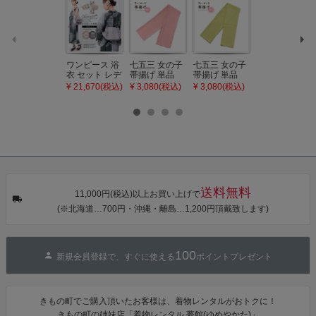
ワンピース 浴
七五三 女の子
七五三 女の子
七五三 7歳 女
衣 セット レデ
帯揚げ 単品
帯揚げ 単品
の子 丸ぐけ 帯
ィース 吸水速
「灰桃色」日
「若葉色」日
締め 単品「若
¥ 21,670(税込)
¥ 3,080(税込)
¥ 3,080(税込)
¥ 3,080(税込)
乾 ポリエステ
本製 7歳 女児
本製 7歳 女児
葉色」日本製
ル浴衣 浴衣2
七五三小物 お
七五三小物 お
帯締め 七五三
点セット（浴
びあげ 和装 着
びあげ 和装 着
小物 丸ぐけ紐
衣＋バッグ付
物
物
帯締め
き作り帯 オビ
KIMONOMAC
KIMONOMAC
KIMONOMAC
シェ）「ラン
HI オリジナル
HI オリジナル
HI オリジナル
タン・夜の葉
【メール便不
【メール便不
【メール便不
音・金継ぎ・
可】
可】
可】
チューリッ
プ」Fサイズ
送料無料
カシュクール
11,000円(税込)以上お買い上げで
ワンピース 簡
(※北海道…700円・沖縄・離島…1,200円頂戴致します)
単着付け 大人
100
新規会員登録で、すぐに使える
ポイントプレゼント
きもの町でご購入頂いたお客様は、着物レンタルがおトクに！
きもの町の姉妹店「着物レンタル 夢館(ゆめやかた)」