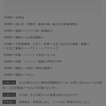
HOME
全商品
HOME
成人式・卒業式・振袖小物
成人式の振袖 髪飾り
HOME
髪飾り
シーン別
振袖向け
HOME
髪飾り
お花系髪飾り
HOME
子供用着物・七五三・産着
七五三女の子の着物・髪飾り
七五三 髪飾り
ヘアピン・ヘアクリップ
HOME
特集・イベント
訳ありセール
HOME
特集・イベント
髪飾りPRICE OFF
HOME
髪飾り
色別
黄色の髪飾り
HOME
髪飾り
Uピン
お知らせ
きもの町からのご案内(自動配信メール・お問い合わせメールの返
信・ご注文確認メールなど)が届かない方へ
お知らせ
その他、きもの町からの各種お知らせはコチラ
衣装協力
衣装協力・衣装貸し出し・リースをご希望の方はこちら