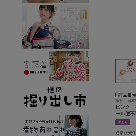
商品番
振袖、日本
ピンク」
ール便不可
訳あり
通常販売