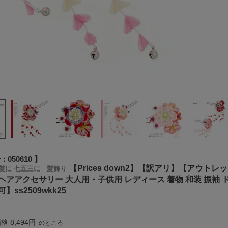
号
050610
【Prices down2】【訳アリ】【アウト
髪に 七五三に 髪飾り
ヘアアクセサリー 大人用・子供用 レディース 着物 和装 振袖 
】ss2509wkk25
価格
8,494
のところ