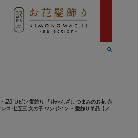
レット品】Uピン 髪飾り 「花かんざし つまみのお花 赤
ドレス 七五三 女の子 ワンポイント 髪飾り単品【メ