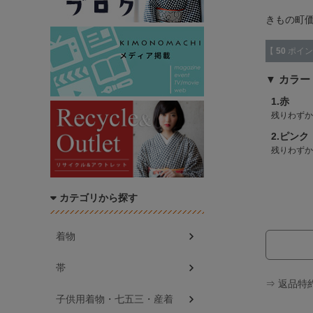
きもの町
【
50
ポイン
カラー
1.赤
残りわずか
2.ピンク
残りわずか
カテゴリから探す
着物
帯
⇒ 返品特
子供用着物・七五三・産着