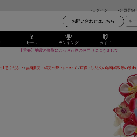
ログイン
会員登録
お問い合わせはこちら
品
セール
ランキング
ガイド
【重要】地震の影響によるお荷物のお届けにつきまして
ご注意ください
/
無断販売・転売の禁止について
/
画像・説明文の無断転載等の禁止