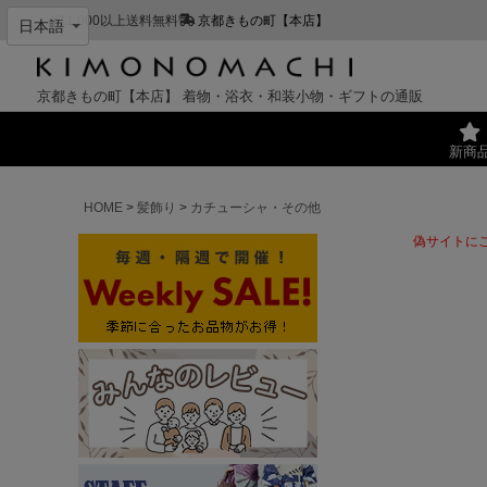
¥11,000以上送料無料
京都きもの町【本店】
京都きもの町【本店】
着物・浴衣・和装小物・ギフトの通販
新商
HOME
髪飾り
カチューシャ・その他
偽サイトに