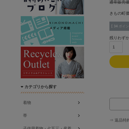
通常販売
きもの町
【
34
ポイン
残りわず
カテゴリから探す
着物
帯
⇒ 返品特
子供用着物・七五三・産着