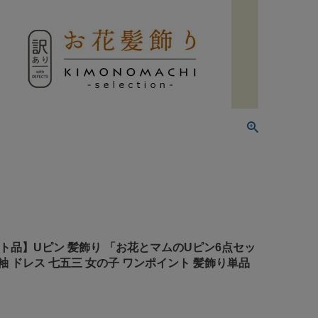
レット品】Uピン 髪飾り 「お花とマムのUピン6点セッ
振袖 ドレス 七五三 女の子 ワンポイント 髪飾り単品