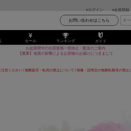
ログイン
会員登録
お問い合わせはこちら
品
セール
ランキング
ガイド
お盆期間中の出荷業務一部休止・配送のご案内
【重要】地震の影響によるお荷物のお届けにつきまして
ご注意ください
/
無断販売・転売の禁止について
/
画像・説明文の無断転載等の禁止