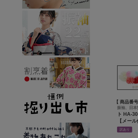
商品番
振袖、日本
ト HA-
【メール
訳あり