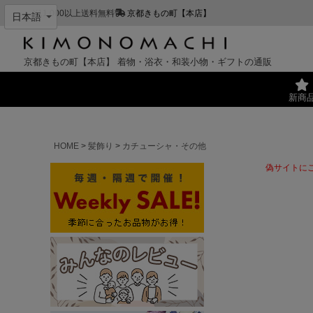
¥11,000以上送料無料
京都きもの町【本店】
京都きもの町【本店】
着物・浴衣・和装小物・ギフトの通販
新商
HOME
髪飾り
カチューシャ・その他
偽サイトに