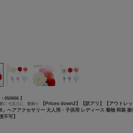
号
050666
【Prices down2】【訳アリ】【アウト
髪に 七五三に 髪飾り
308」ヘアアクセサリー 大人用・子供用 レディース 着物 和装 
便不可】