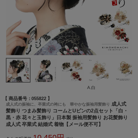
A.白
商品番号
055822
成人式
成人式の振袖に、卒業式の袴にも 華やかな振袖用髪飾り
髪飾り つまみ髪飾り コームとUピンの2点セット「白・
黒・赤 花々と玉飾り」日本製 振袖用髪飾り お花髪飾り
成人式 卒業式 結婚式 着物【メール便不可】
10,450