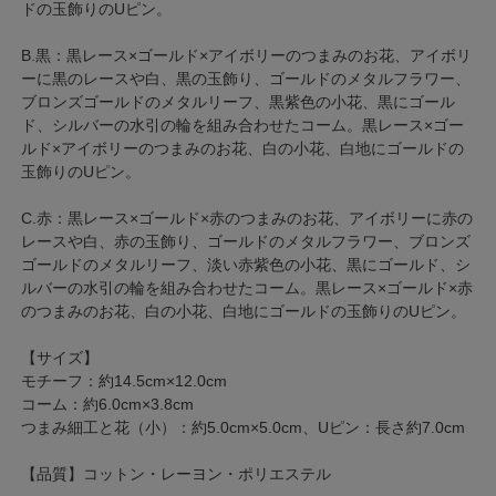
ドの玉飾りのUピン。
B.黒：黒レース×ゴールド×アイボリーのつまみのお花、アイボリ
ーに黒のレースや白、黒の玉飾り、ゴールドのメタルフラワー、
ブロンズゴールドのメタルリーフ、黒紫色の小花、黒にゴール
ド、シルバーの水引の輪を組み合わせたコーム。黒レース×ゴー
ルド×アイボリーのつまみのお花、白の小花、白地にゴールドの
玉飾りのUピン。
C.赤：黒レース×ゴールド×赤のつまみのお花、アイボリーに赤の
レースや白、赤の玉飾り、ゴールドのメタルフラワー、ブロンズ
ゴールドのメタルリーフ、淡い赤紫色の小花、黒にゴールド、シ
ルバーの水引の輪を組み合わせたコーム。黒レース×ゴールド×赤
のつまみのお花、白の小花、白地にゴールドの玉飾りのUピン。
【サイズ】
モチーフ：約14.5cm×12.0cm
コーム：約6.0cm×3.8cm
つまみ細工と花（小）：約5.0cm×5.0cm、Uピン：長さ約7.0cm
【品質】コットン・レーヨン・ポリエステル