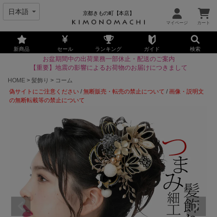
京都きもの町【本店】
新商品
セール
ランキング
ガイド
検索
お盆期間中の出荷業務一部休止・配送のご案内
【重要】地震の影響によるお荷物のお届けにつきまして
HOME
髪飾り
コーム
偽サイトにご注意ください
/
無断販売・転売の禁止について
/
画像・説明文
の無断転載等の禁止について