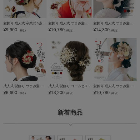
髪飾り 成人式 卒業式 5点セット「赤・白 マムと八の字水引」水引 Uピン 振袖用髪飾り お花髪飾り 結婚式 前撮り 後撮り 着物【メール便不可】
髪飾り 成人式 つまみ髪飾り Uピン 16点セット フラワーポット「シャルロット レッド Arenca No.8366」振袖用髪飾り お花髪飾り つまみ細工かんざし 成人式 卒業式 結婚式 着物 日本製【メール便不可】
髪飾り 成人式 つまみ髪飾り Uピン 13点セット フラワーポット「ミヌエット オフホワイト・ブラック・ダークレッド Arenca No.8388」日本製 振袖用髪飾り お花髪飾り 成人式 卒業式 結婚式 着物【メール便不可】
¥
9,900
¥
10,780
¥
14,300
（税込）
（税込）
（税込）
成人式 髪飾り つまみ髪飾り コーム 単品「白・黒・赤 つまみの剣菊」日本製 振袖用髪飾り お花髪飾り 成人式 卒業式 結婚式 着物【メール便不可】
成人式 髪飾り コームとUピンの3点セット「ゴールド×白・ブラック×金銀・シルバー×白・ワイン×金銀 水引のダリア」日本製 コーム Uピン 振袖用髪飾り お花髪飾り 成人式 卒業式 結婚式 着物【メール便不可】
髪飾り 成人式 つまみ髪飾り Uピン 16点セット フラワーポット「シャルロット ベージュ Arenca No.8366」振袖用髪飾り お花髪飾り つまみ細工かんざし 成人式 卒業式 結婚式 着物 日本製【メール便不可】
¥
6,600
¥
13,200
¥
10,780
（税込）
（税込）
（税込）
新着商品