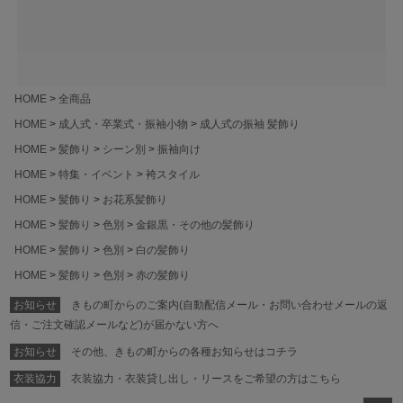
HOME
全商品
HOME
成人式・卒業式・振袖小物
成人式の振袖 髪飾り
HOME
髪飾り
シーン別
振袖向け
HOME
特集・イベント
袴スタイル
HOME
髪飾り
お花系髪飾り
HOME
髪飾り
色別
金銀黒・その他の髪飾り
HOME
髪飾り
色別
白の髪飾り
HOME
髪飾り
色別
赤の髪飾り
お知らせ
きもの町からのご案内(自動配信メール・お問い合わせメールの返
信・ご注文確認メールなど)が届かない方へ
お知らせ
その他、きもの町からの各種お知らせはコチラ
衣装協力
衣装協力・衣装貸し出し・リースをご希望の方はこちら