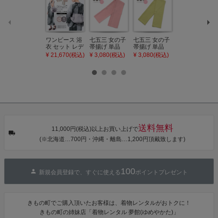
ワンピース 浴
七五三 女の子
七五三 女の子
七五三 7歳 女
衣 セット レデ
帯揚げ 単品
帯揚げ 単品
の子 丸ぐけ 帯
ィース 吸水速
「灰桃色」日
「若葉色」日
締め 単品「若
¥ 21,670(税込)
¥ 3,080(税込)
¥ 3,080(税込)
¥ 3,080(税込)
乾 ポリエステ
本製 7歳 女児
本製 7歳 女児
葉色」日本製
ル浴衣 浴衣2
七五三小物 お
七五三小物 お
帯締め 七五三
点セット（浴
びあげ 和装 着
びあげ 和装 着
小物 丸ぐけ紐
衣＋バッグ付
物
物
帯締め
き作り帯 オビ
KIMONOMAC
KIMONOMAC
KIMONOMAC
シェ）「ラン
HI オリジナル
HI オリジナル
HI オリジナル
タン・夜の葉
【メール便不
【メール便不
【メール便不
音・金継ぎ・
可】
可】
可】
チューリッ
プ」Fサイズ
送料無料
カシュクール
11,000円(税込)以上お買い上げで
ワンピース 簡
(※北海道…700円・沖縄・離島…1,200円頂戴致します)
単着付け 大人
100
新規会員登録で、すぐに使える
ポイントプレゼント
きもの町でご購入頂いたお客様は、着物レンタルがおトクに！
きもの町の姉妹店「着物レンタル 夢館(ゆめやかた)」