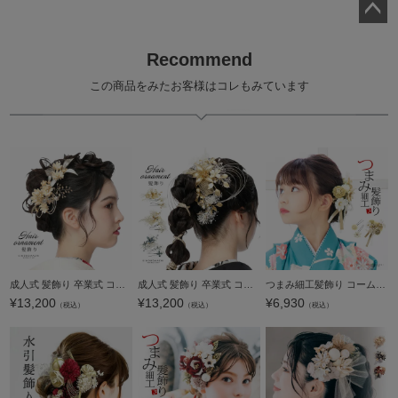
ペー
ジト
Recommend
ップ
この商品をみたお客様はコレもみています
へ
成人式 髪飾り 卒業式 コームとUピンの2点セット「ネールピンク つまみのお花とディップフラワー、水引」日本製 コーム Uピン 水引 振袖用髪飾り 結婚式 前撮り 後撮り 着物【メール便不可】
成人式 髪飾り 卒業式 コームとUピンの3点セット「ディップフラワーとプリザーブドフラワー 金・白・青灰色」日本製 コーム Uピン 振袖用髪飾り 結婚式 前撮り 後撮り 着物【メール便不可】
つまみ細工髪飾り コーム 髪飾り コームとUピンの3点セット「ゴールドベージュ 剣菊とレース」コーム Uピン ヘアアクセサリー 大人用・子供用 振袖用髪飾り お花髪飾り 七五三 女の子 着物【メール便不可】ss2506kk
¥
13,200
¥
13,200
¥
6,930
（税込）
（税込）
（税込）