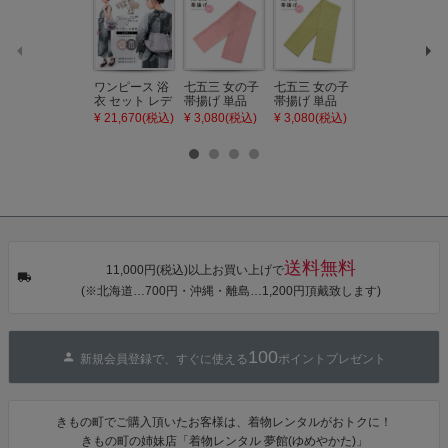
ワンピース 浴
七五三 女の子
七五三 女の子
七五三 7歳 女
衣 セット レデ
帯揚げ 単品
帯揚げ 単品
の子 丸ぐけ 帯
ィース 吸水速
「灰桃色」日
「若葉色」日
締め 単品「若
¥ 21,670(税込)
¥ 3,080(税込)
¥ 3,080(税込)
¥ 3,080(税込)
乾 ポリエステ
本製 7歳 女児
本製 7歳 女児
葉色」日本製
ル浴衣 浴衣2
七五三小物 お
七五三小物 お
帯締め 七五三
点セット（浴
びあげ 和装 着
びあげ 和装 着
小物 丸ぐけ紐
衣＋バッグ付
物
物
帯締め
き作り帯 オビ
KIMONOMAC
KIMONOMAC
KIMONOMAC
シェ）「ラン
HI オリジナル
HI オリジナル
HI オリジナル
タン・夜の葉
【メール便不
【メール便不
【メール便不
音・金継ぎ・
可】
可】
可】
チューリッ
プ」Fサイズ
送料無料
カシュクール
11,000円(税込)以上お買い上げで
ワンピース 簡
(※北海道…700円・沖縄・離島…1,200円頂戴致します)
単着付け 大人
100
新規会員登録で、すぐに使える
ポイントプレゼント
きもの町でご購入頂いたお客様は、着物レンタルがおトクに！
きもの町の姉妹店「着物レンタル 夢館(ゆめやかた)」