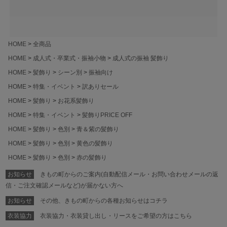
HOME
全商品
HOME
成人式・卒業式・振袖小物
成人式の振袖 髪飾り
HOME
髪飾り
シーン別
振袖向け
HOME
特集・イベント
訳ありセール
HOME
髪飾り
お花系髪飾り
HOME
特集・イベント
髪飾りPRICE OFF
HOME
髪飾り
色別
青＆紫の髪飾り
HOME
髪飾り
色別
黄色の髪飾り
HOME
髪飾り
色別
赤の髪飾り
お知らせ
きもの町からのご案内(自動配信メール・お問い合わせメールの返
信・ご注文確認メールなど)が届かない方へ
お知らせ
その他、きもの町からの各種お知らせはコチラ
衣装協力
衣装協力・衣装貸し出し・リースをご希望の方はこちら