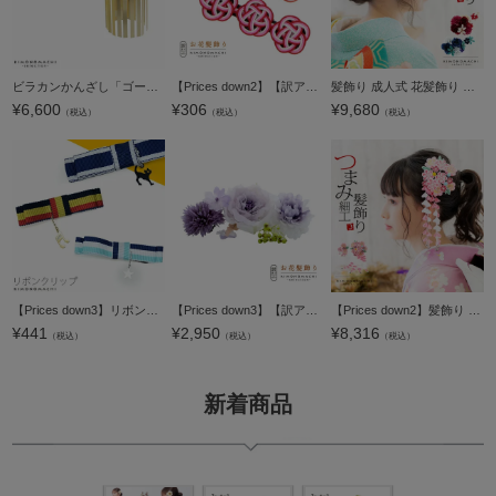
へ
ビラカンかんざし「ゴールド 桐」髪飾り 花魁 和 成人式、結婚式 ビラビラかんざし J16-006 G ビラカン丸桐1段【メール便不可】
【Prices down2】【訳アリ】【アウトレット品】クリップ 髪飾り 「水引き髪飾り オレンジ 赤」ヘアアクセサリー 大人用・子供用 レディース 着物 和装 浴衣 カジュアル着物 七五三 女の子 ワンポイント 髪飾り単品【
髪飾り 成人式 花髪飾り コーム Uピン 2点セット 「ローズとリリー クラレット・ナイトブルー No.55029」 振袖用髪飾り お花髪飾り つまみ細工 成人式 卒業式 結婚式 着物 日本製 【メール便不可】＜H＞
¥
6,600
¥
306
¥
9,680
（税込）
（税込）
（税込）
【Prices down3】リボンクリップ 髪飾り「ネイビー、イエロー、ブルー」髪飾り、帯飾りにも ヘアアクセサリー 浴衣髪飾り リボン髪飾り 【メール便不可】
【Prices down3】【訳アリ】【アウトレット品】Uピン 髪飾り 「お花とマムのUピン6点セット」ヘアアクセサリー 大人用・子供用 レディース 着物 和装 振袖 ドレス 七五三 女の子 ワンポイント 髪飾り単品【メール便
【Prices down2】髪飾り つまみ細工かんざし2本セット 「桃×白 梅 」 振袖用髪飾り 日本髪 華やかつまみ細工 髪飾り 成人式 卒業式 結婚式 着物 きもの町オリジナル 【メール便不可】
¥
441
¥
2,950
¥
8,316
（税込）
（税込）
（税込）
新着商品