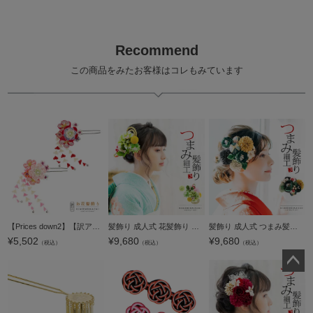
Recommend
この商品をみたお客様はコレもみています
【Prices down2】【訳アリ】【アウトレット品】Uピン 髪飾り 「花かんざし つまみのお花 赤 ピンク」ヘアアクセサリー 大人用・子供用 レディース 着物 和装 振袖 ドレス 七五三 女の子 ワンポイント 髪飾り単品【メ
髪飾り 成人式 花髪飾り コーム Uピン 2点セット 「お花と玉飾り、組紐 グリーン No.54709」 振袖用髪飾り お花髪飾り つまみ細工 成人式 卒業式 結婚式 着物 日本製 【メール便不可】
髪飾り 成人式 つまみ髪飾り Uピン 12点セット フラワーポット「ラナンキュラス 深緑色 No.8353」振袖用髪飾り お花髪飾り つまみ細工かんざし 成人式 卒業式 結婚式 着物 日本製【メール便不可】
¥
5,502
¥
9,680
¥
9,680
（税込）
（税込）
（税込）
ペー
ジト
ップ