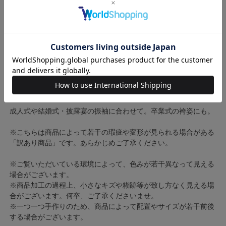
【サイズ】
モチーフ大 約12.5x10cm（下がり飾り除く） 下がり飾り長さ
約17cm コーム約3.5cm
モチーフ中 約5.5x4.5cm Uピン長さ：約7cm
成人式や結婚式・披露宴の振袖に合わせて。卒業式の袴姿にも。
※こちらは商品によって若干の瑕疵や変形が見られる場合がある
「訳あり商品」です。あらかじめご了承ください。
※ご覧いただいている環境によって、色みが若干異なって見える
場合がございます。
※商品加工の過程上、小さなキズや糊跡等が致し方なく見える場
合がございます。何卒、ご了承くださいませ。
※一つ一つ手作りのため、商品によって配置やサイズが若干前後
する場合がございます。