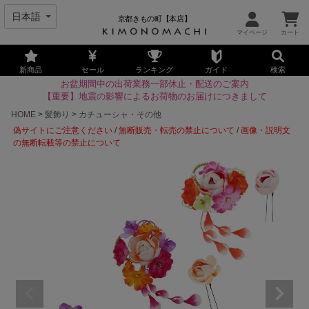
京都きもの町【本店】
新商品
セール
ランキング
ガイド
検索
お盆期間中の出荷業務一部休止・配送のご案内
【重要】地震の影響によるお荷物のお届けにつきまして
HOME
髪飾り
カチューシャ・その他
偽サイトにご注意ください
/
無断販売・転売の禁止について
/
画像・説明文
の無断転載等の禁止について