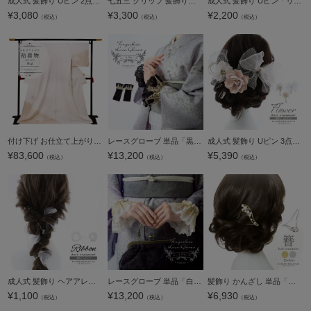
成人式 髪飾り Uピン 2点セット「フリルリボン ホワイト」日本製 振袖用髪飾り 成人式 卒業式 結婚式 着物【メール便不可】
七五三 クリップ 髪飾り「つまみのお花 うさぎ」日本製 ヘアアクセサリー 子供 キッズ 着物 和装 七五三 女の子 ワンポイント 髪飾り単品【メール便不可】
成人式 髪飾り Uピン「リボン ホワイト」日本製 振袖用髪飾り 成人式 卒業式 結婚式 着物【メール便不可】
¥
3,080
¥
3,300
¥
2,200
（税込）
（税込）
（税込）
付け下げ お仕立て上がり 単品「薄灰梅色 松菱に葡萄蔓」Fサイズ 附下 礼装 付け下げ 付下げ 東レシルック 紋意匠 ポリエステル 結婚式 パーティー 祝賀会 入学式 卒業式 袷 プレタ 仕立てあがり【メール便不可】
レースグローブ 単品「黒×金」日本製 付け袖 3段フリル 重ね着 レイヤード エレガント レトロ 可愛い 振袖 着物 成人式 卒業式【メール便不可】
成人式 髪飾り Uピン 3点セット「フラワー、チュールラメリボン ベージュピンク」日本製 Uピン 振袖用髪飾り お花髪飾り 成人式 卒業式 結婚式 着物【メール便不可】
¥
83,600
¥
13,200
¥
5,390
（税込）
（税込）
（税込）
成人式 髪飾り ヘアアレンジ 2点セット「リボン、パール ホワイト」日本製 パールガーランド オーガンジーリボン 振袖用髪飾り 成人式 卒業式 結婚式 着物【メール便不可】
レースグローブ 単品「白×金」日本製 付け袖 3段フリル 重ね着 レイヤード エレガント レトロ 可愛い 振袖 着物 成人式 卒業式【メール便不可】
髪飾り かんざし 単品「ゴールド・シルバー パール、ウェーブ」日本製 簪 日本髪 和装 着物 礼装 結婚式【メール便不可】
¥
1,100
¥
13,200
¥
6,930
（税込）
（税込）
（税込）