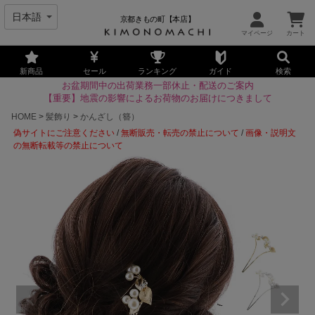
京都きもの町【本店】
新商品
セール
ランキング
ガイド
検索
お盆期間中の出荷業務一部休止・配送のご案内
【重要】地震の影響によるお荷物のお届けにつきまして
HOME
髪飾り
かんざし（簪）
偽サイトにご注意ください
/
無断販売・転売の禁止について
/
画像・説明文
の無断転載等の禁止について