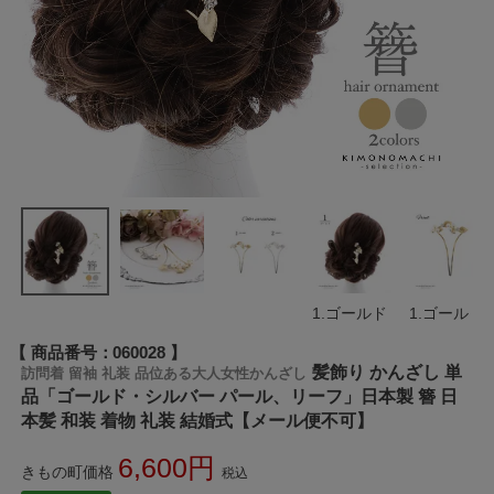
1.ゴールド
1.ゴールド
商品番号
060028
髪飾り かんざし 単
訪問着 留袖 礼装 品位ある大人女性かんざし
品「ゴールド・シルバー パール、リーフ」日本製 簪 日
本髪 和装 着物 礼装 結婚式【メール便不可】
6,600
きもの町価格
税込