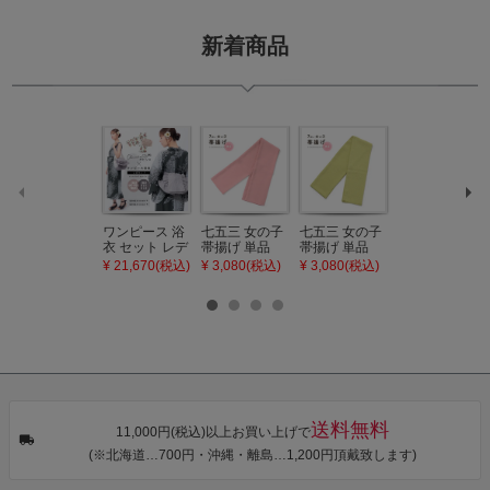
新着商品
ワンピース 浴
七五三 女の子
七五三 女の子
七五三 7歳 女
衣 セット レデ
帯揚げ 単品
帯揚げ 単品
の子 丸ぐけ 帯
ィース 吸水速
「灰桃色」日
「若葉色」日
締め 単品「若
¥ 21,670(税込)
¥ 3,080(税込)
¥ 3,080(税込)
¥ 3,080(税込)
乾 ポリエステ
本製 7歳 女児
本製 7歳 女児
葉色」日本製
ル浴衣 浴衣2
七五三小物 お
七五三小物 お
帯締め 七五三
点セット（浴
びあげ 和装 着
びあげ 和装 着
小物 丸ぐけ紐
衣＋バッグ付
物
物
帯締め
き作り帯 オビ
KIMONOMAC
KIMONOMAC
KIMONOMAC
シェ）「ラン
HI オリジナル
HI オリジナル
HI オリジナル
タン・夜の葉
【メール便不
【メール便不
【メール便不
音・金継ぎ・
可】
可】
可】
チューリッ
プ」Fサイズ
送料無料
カシュクール
11,000円(税込)以上お買い上げで
ワンピース 簡
(※北海道…700円・沖縄・離島…1,200円頂戴致します)
単着付け 大人