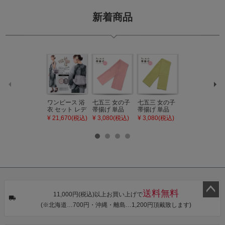
新着商品
ワンピース 浴
七五三 女の子
七五三 女の子
七五三 7歳 女
衣 セット レデ
帯揚げ 単品
帯揚げ 単品
の子 丸ぐけ 帯
ィース 吸水速
「灰桃色」日
「若葉色」日
締め 単品「若
¥ 21,670(税込)
¥ 3,080(税込)
¥ 3,080(税込)
¥ 3,080(税込)
乾 ポリエステ
本製 7歳 女児
本製 7歳 女児
葉色」日本製
ル浴衣 浴衣2
七五三小物 お
七五三小物 お
帯締め 七五三
点セット（浴
びあげ 和装 着
びあげ 和装 着
小物 丸ぐけ紐
衣＋バッグ付
物
物
帯締め
き作り帯 オビ
KIMONOMAC
KIMONOMAC
KIMONOMAC
シェ）「ラン
HI オリジナル
HI オリジナル
HI オリジナル
タン・夜の葉
【メール便不
【メール便不
【メール便不
音・金継ぎ・
可】
可】
可】
チューリッ
プ」Fサイズ
送料無料
カシュクール
11,000円(税込)以上お買い上げで
ワンピース 簡
ペー
(※北海道…700円・沖縄・離島…1,200円頂戴致します)
単着付け 大人
ジト
ップ