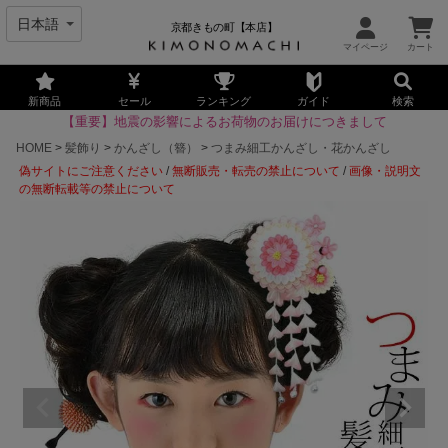
京都きもの町【本店】
新商品
セール
ランキング
ガイド
検索
【重要】地震の影響によるお荷物のお届けにつきまして
HOME
髪飾り
かんざし（簪）
つまみ細工かんざし・花かんざし
偽サイトにご注意ください
/
無断販売・転売の禁止について
/
画像・説明文
の無断転載等の禁止について