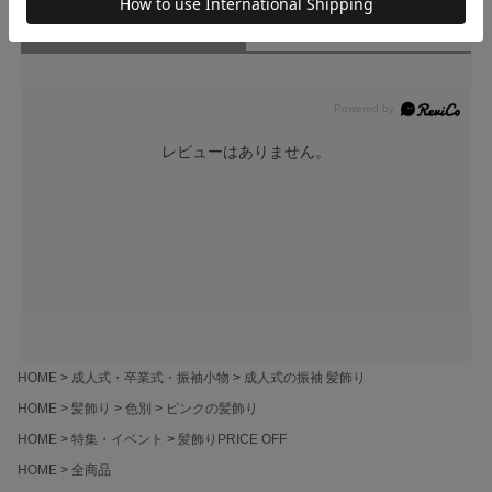
ユーザーレビュー
（0）
スタッフレビュー
（0）
レビューはありません。
HOME
成人式・卒業式・振袖小物
成人式の振袖 髪飾り
HOME
髪飾り
色別
ピンクの髪飾り
HOME
特集・イベント
髪飾りPRICE OFF
HOME
全商品