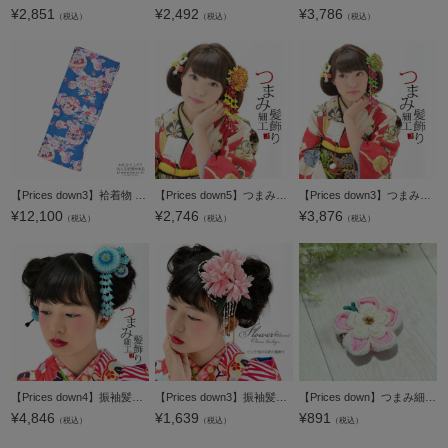
¥
2,851
¥
2,492
¥
3,786
（税込）
（税込）
（税込）
【Prices down3】袷着物 単品 「青 鞠・小菊・梅」 フリーサイズ 着物 小紋 洗える着物 お仕立て上がり 普段着きもの カジュアル着物 レディース ポリエステル 【メール便不可】ss2603kck45
【Prices down5】つまみ細工細工髪飾り「イエロー×レッド 剣つまみ」つまみ細工かんざし 卒業式の袴にも 振袖 簪 成人式 【メール便不可】
【Prices down3】つまみ細工細工髪飾り単品「グリーン×ラズベリー 剣つまみ」つまみ細工かんざし 卒業式の袴にも 振袖 簪 成人式 （TN14-1）【メール便不可】
¥
12,100
¥
2,746
¥
3,876
（税込）
（税込）
（税込）
【Prices down4】振袖髪飾り「ブルー つまみのお花」振袖 成人式 レトロ モダン お花髪飾り （U-27003）【メール便不可】
【Prices down3】振袖髪飾り「ピンクのお花」振袖 成人式 レトロ モダン お花髪飾り （No.3581）【メール便不可】
【Prices down】つまみ細工髪飾り「ピンク×オフホワイト まんまるお花」クリップ髪飾り レトロ 普段使い 【メール便不可】wk35%OFF★
¥
4,846
¥
1,639
¥
891
（税込）
（税込）
（税込）