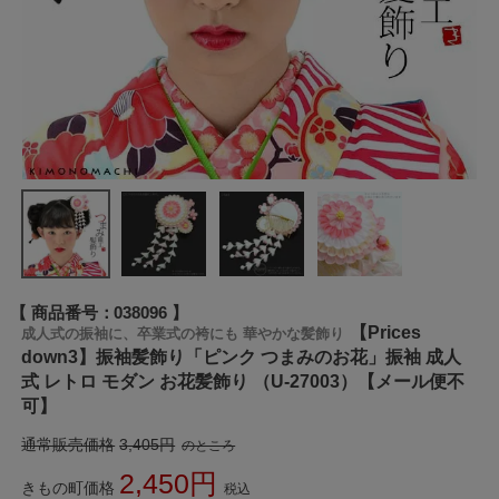
商品番号
038096
【Prices
成人式の振袖に、卒業式の袴にも 華やかな髪飾り
down3】振袖髪飾り「ピンク つまみのお花」振袖 成人
式 レトロ モダン お花髪飾り （U-27003）【メール便不
可】
通常販売価格
3,405
のところ
2,450
きもの町価格
税込