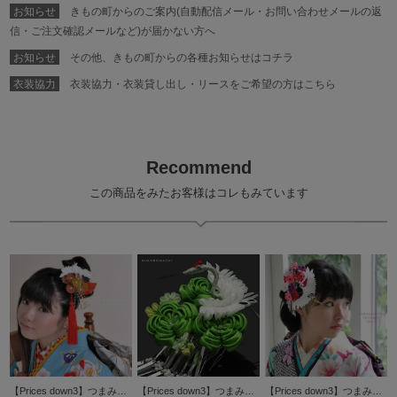
お知らせ
きもの町からのご案内(自動配信メール・お問い合わせメールの返
信・ご注文確認メールなど)が届かない方へ
お知らせ
その他、きもの町からの各種お知らせはコチラ
衣装協力
衣装協力・衣装貸し出し・リースをご希望の方はこちら
Recommend
この商品をみたお客様はコレもみています
【Prices down3】つまみ細工かんざし「黄緑×赤 剣菊に鶴」大きな房飾り付き（TN-6）振袖 日本髪 華やかつまみ細工髪飾り【メール便不可】ss2509wkk25
【Prices down3】つまみ細工髪飾り「グリーンのお花、翔鶴」舞妓 つまみ髪飾り 振袖用髪飾り 日本髪 振袖 【メール便不可】0
【Prices down3】つまみ細工かんざしコーム「ピンク×パープル 梅に大きな鶴」（TS-4）振袖 日本髪 華やかつまみ細工髪飾り【メール便不可】