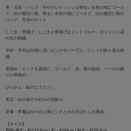
帯・筥迫・バッグ：ややグレイッシュな明るい水色の地にゴール
ド、白の籠目に桜。明るい水色の地にゴールド、白の籠目に桜の
バッグ、筥迫のセット
しごき・帯揚げ：しごきと帯揚げはミントブルー。ポイントに花
の丸の刺繍。
半衿：半衿は白地に淡いピンクやパープル、ミントの鈴と花の刺
繍。
帯締め：ピンクを基調に、ゴールド、赤、紫の組紐、パールの飾
りの帯締め。
びらかん：銀のビラカン。
末広：白の扇子や紅白の房飾り。
草履：草履は白の台に薄ピンクと白の片ぼかしの鼻緒。
【サイズ】
着物-身丈：約133.5cm / 裄：約58cm / 袖丈：約75.5cm