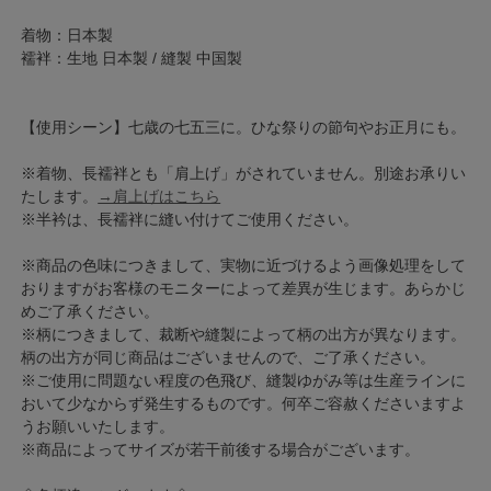
着物：日本製
襦袢：生地 日本製 / 縫製 中国製
【使用シーン】七歳の七五三に。ひな祭りの節句やお正月にも。
※着物、長襦袢とも「肩上げ」がされていません。別途お承りい
たします。
→肩上げはこちら
※半衿は、長襦袢に縫い付けてご使用ください。
※商品の色味につきまして、実物に近づけるよう画像処理をして
おりますがお客様のモニターによって差異が生じます。あらかじ
めご了承ください。
※柄につきまして、裁断や縫製によって柄の出方が異なります。
柄の出方が同じ商品はございませんので、ご了承ください。
※ご使用に問題ない程度の色飛び、縫製ゆがみ等は生産ラインに
おいて少なからず発生するものです。何卒ご容赦くださいますよ
うお願いいたします。
※商品によってサイズが若干前後する場合がございます。