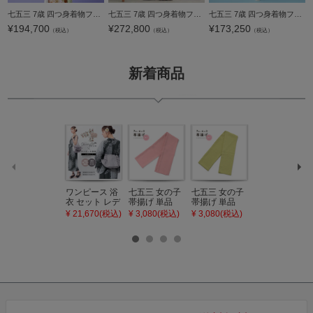
七五三 7歳 四つ身着物フルセット ブランド Shikibu Roman 式部浪漫「アイボリー×鶸色 梅がさね」女の子 7才 女児用 子供着物 七才のお祝い着向け【メール便不可】
七五三 7歳 四つ身着物フルセット ブランド JILL STUART「G-1」女の子 7才 女児用 子供着物 七才のお祝い着向け【メール便不可】
七五三 7歳 四つ身着物フルセット ブランド Shikibu Roman 式部浪漫「雪輪のし 藤色」女の子 7才 女児用 子供着物 七才のお祝い着向け【メール便不可】
¥
194,700
¥
272,800
¥
173,250
（税込）
（税込）
（税込）
新着商品
ワンピース 浴
七五三 女の子
七五三 女の子
七五三 7歳 女
衣 セット レデ
帯揚げ 単品
帯揚げ 単品
の子 丸ぐけ 帯
ィース 吸水速
「灰桃色」日
「若葉色」日
締め 単品「若
¥ 21,670(税込)
¥ 3,080(税込)
¥ 3,080(税込)
¥ 3,080(税込)
乾 ポリエステ
本製 7歳 女児
本製 7歳 女児
葉色」日本製
ル浴衣 浴衣2
七五三小物 お
七五三小物 お
帯締め 七五三
点セット（浴
びあげ 和装 着
びあげ 和装 着
小物 丸ぐけ紐
衣＋バッグ付
物
物
帯締め
き作り帯 オビ
KIMONOMAC
KIMONOMAC
KIMONOMAC
シェ）「ラン
HI オリジナル
HI オリジナル
HI オリジナル
タン・夜の葉
【メール便不
【メール便不
【メール便不
音・金継ぎ・
可】
可】
可】
チューリッ
プ」Fサイズ