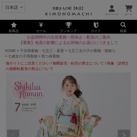
京都きもの町【本店】
新商品
セール
ランキング
ガイド
検索
お盆期間中の出荷業務一部休止・配送のご案内
【重要】地震の影響によるお荷物のお届けにつきまして
HOME
子供用着物・七五三・産着
七五三女の子の着物・髪飾り
七歳女の子用着物
四つ身着物
偽サイトにご注意ください
/
無断販売・転売の禁止について
/
画像・説明文
の無断転載等の禁止について