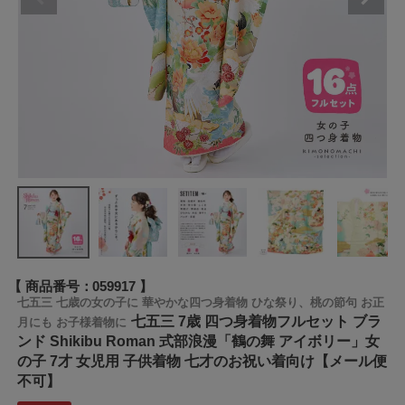
商品番号
059917
七五三 七歳の女の子に 華やかな四つ身着物 ひな祭り、桃の節句 お正
七五三 7歳 四つ身着物フルセット ブラ
月にも お子様着物に
ンド Shikibu Roman 式部浪漫「鶴の舞 アイボリー」女
の子 7才 女児用 子供着物 七才のお祝い着向け【メール便
不可】