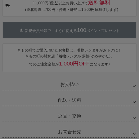
送料無料
カシュクール
11,000円(税込)以上お買い上げで
ワンピース 簡
(※北海道…700円・沖縄・離島…1,200円頂戴致します)
単着付け 大人
100
新規会員登録で、すぐに使える
ポイントプレゼント
きもの町でご購入頂いたお客様は、着物レンタルがおトクに！
きもの町の姉妹店「着物レンタル 夢館(ゆめやかた)」
1,000円OFF
でのご注文金額が
になります♪
お支払い
配送・送料
返品・交換
お問合せ先