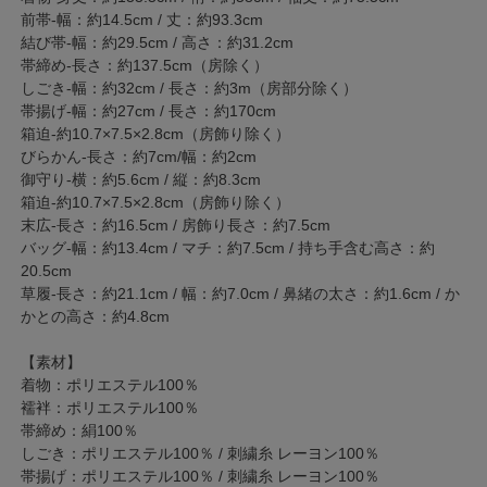
前帯-幅：約14.5cm / 丈：約93.3cm
結び帯-幅：約29.5cm / 高さ：約31.2cm
帯締め-長さ：約137.5cm（房除く）
しごき-幅：約32cm / 長さ：約3m（房部分除く）
帯揚げ-幅：約27cm / 長さ：約170cm
箱迫-約10.7×7.5×2.8cm（房飾り除く）
びらかん-長さ：約7cm/幅：約2cm
御守り-横：約5.6cm / 縦：約8.3cm
箱迫-約10.7×7.5×2.8cm（房飾り除く）
末広-長さ：約16.5cm / 房飾り長さ：約7.5cm
バッグ-幅：約13.4cm / マチ：約7.5cm / 持ち手含む高さ：約
20.5cm
草履-長さ：約21.1cm / 幅：約7.0cm / 鼻緒の太さ：約1.6cm / か
かとの高さ：約4.8cm
【素材】
着物：ポリエステル100％
襦袢：ポリエステル100％
帯締め：絹100％
しごき：ポリエステル100％ / 刺繍糸 レーヨン100％
帯揚げ：ポリエステル100％ / 刺繍糸 レーヨン100％