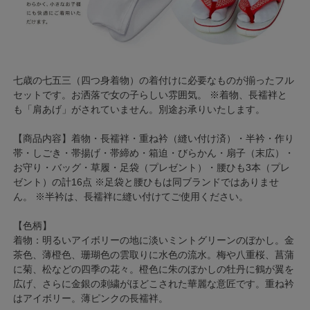
七歳の七五三（四つ身着物）の着付けに必要なものが揃ったフル
セットです。お洒落で女の子らしい雰囲気。 ※着物、長襦袢と
も「肩あげ」がされていません。別途お承りいたします。
【商品内容】着物・長襦袢・重ね衿（縫い付け済）・半衿・作り
帯・しごき・帯揚げ・帯締め・箱迫・びらかん・扇子（末広）・
お守り・バッグ・草履・足袋（プレゼント）・腰ひも3本（プレ
ゼント）の計16点 ※足袋と腰ひもは同ブランドではありませ
ん。 ※半衿は、長襦袢に縫い付けてご使用ください。
【色柄】
着物：明るいアイボリーの地に淡いミントグリーンのぼかし。金
茶色、薄橙色、珊瑚色の雲取りに水色の流水。梅や八重桜、菖蒲
に菊、松などの四季の花々。橙色に朱のぼかしの牡丹に鶴が翼を
広げ、さらに金銀の刺繍がほどこされた華麗な意匠です。重ね衿
はアイボリー。薄ピンクの長襦袢。