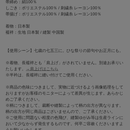
帯締め：絹100％
しごき：ポリエステル100％ / 刺繍糸 レーヨン100％
帯揚げ：ポリエステル100％ / 刺繍糸 レーヨン100％
着物：日本製
襦袢：生地 日本製 / 縫製 中国製
【使用シーン】七歳の七五三に。ひな祭りの節句やお正月にも。
※着物、長襦袢とも「肩上げ」がされていません。別途お承りい
たします。
→肩上げはこちら
※半衿は、長襦袢に縫い付けてご使用ください。
※商品の色味につきまして、実物に近づけるよう画像処理をして
おりますがお客様のモニターによって差異が生じます。あらかじ
めご了承ください。
※柄につきまして、裁断や縫製によって柄の出方が異なります。
柄の出方が同じ商品はございませんので、ご了承ください。
※ご使用に問題ない程度の色飛び、縫製ゆがみ等は生産ラインに
おいて少なからず発生するものです。何卒ご容赦くださいますよ
うお願いいたします。