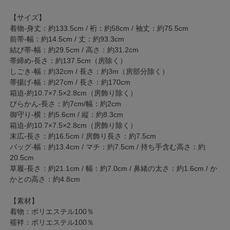
【サイズ】
着物-身丈：約133.5cm / 裄：約58cm / 袖丈：約75.5cm
前帯-幅：約14.5cm / 丈：約93.3cm
結び帯-幅：約29.5cm / 高さ：約31.2cm
帯締め-長さ：約137.5cm（房除く）
しごき-幅：約32cm / 長さ：約3m（房部分除く）
帯揚げ-幅：約27cm / 長さ：約170cm
箱迫-約10.7×7.5×2.8cm（房飾り除く）
びらかん-長さ：約7cm/幅：約2cm
御守り-横：約5.6cm / 縦：約8.3cm
箱迫-約10.7×7.5×2.8cm（房飾り除く）
末広-長さ：約16.5cm / 房飾り長さ：約7.5cm
バッグ-幅：約13.4cm / マチ：約7.5cm / 持ち手含む高さ：約
20.5cm
草履-長さ：約21.1cm / 幅：約7.0cm / 鼻緒の太さ：約1.6cm / か
かとの高さ：約4.8cm
【素材】
着物：ポリエステル100％
襦袢：ポリエステル100％