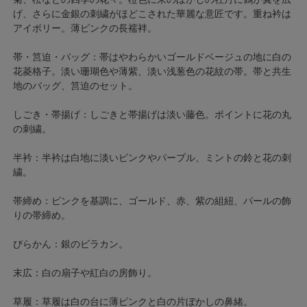
げ、さらに金銀の刺繍がほどこされた華麗な意匠です。重ね衿は
アイボリー。薄ピンクの長襦袢。
帯・筥迫・バッグ：帯はやわらかいゴールドベージュの地に白の
花菱格子。淡い珊瑚色や薄紫、淡い浅葱色の花紋の帯。帯と共生
地のバッグ、筥迫のセット。
しごき・帯揚げ：しごきと帯揚げは淡い藤色。ポイントに花の丸
の刺繍。
半衿：半衿は白地に淡いピンクやパープル、ミントの鈴と花の刺
繍。
帯締め：ピンクを基調に、ゴールド、赤、紫の組紐、パールの飾
りの帯締め。
びらかん：銀のビラカン。
末広：白の扇子や紅白の房飾り。
草履：草履は白の台に薄ピンクと白の片ぼかしの鼻緒。