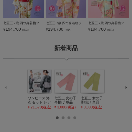
七五三 7歳 四つ身着物フルセット ブランド Shikibu Roman 式部浪漫「アイボリー×鶸色 梅がさね」女の子 7才 女児用 子供着物 七才のお祝い着向け【メール便不可】
七五三 7歳 四つ身着物フルセット ブランド Shikibu Roman 式部浪漫「ピーチフィズ 梅に鞠、雲」女の子 7才 女児用 子供着物 七才のお祝い着向け【メール便不可】
七五三 7歳 四つ身着物フルセット ブランド Shikibu Roman 式部浪漫「アイボリー 梅に鞠、雲」女の子 7才 女児用 子供着物 七才のお祝い着向け【メール便不可】
¥
194,700
¥
194,700
¥
194,700
（税込）
（税込）
（税込）
新着商品
ワンピース 浴
七五三 女の子
七五三 女の子
七五三 7歳 女
衣 セット レデ
帯揚げ 単品
帯揚げ 単品
の子 丸ぐけ 帯
ィース 吸水速
「灰桃色」日
「若葉色」日
締め 単品「若
¥ 21,670(税込)
¥ 3,080(税込)
¥ 3,080(税込)
¥ 3,080(税込)
乾 ポリエステ
本製 7歳 女児
本製 7歳 女児
葉色」日本製
ル浴衣 浴衣2
七五三小物 お
七五三小物 お
帯締め 七五三
点セット（浴
びあげ 和装 着
びあげ 和装 着
小物 丸ぐけ紐
衣＋バッグ付
物
物
帯締め
き作り帯 オビ
KIMONOMAC
KIMONOMAC
KIMONOMAC
シェ）「ラン
HI オリジナル
HI オリジナル
HI オリジナル