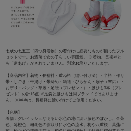
七歳の七五三（四つ身着物）の着付けに必要なものが揃ったフル
セットです。お洒落で女の子らしい雰囲気。 ※着物、長襦袢と
も「肩あげ」がされていません。別途お承りいたします。
【商品内容】着物・長襦袢・重ね衿（縫い付け済）・半衿・作り
帯・しごき・帯揚げ・帯締め・箱迫・びらかん・扇子（末広）・
お守り・バッグ・草履・足袋（プレゼント）・腰ひも3本（プレ
ゼント）の計16点 ※足袋と腰ひもは同ブランドではありませ
ん。 ※半衿は、長襦袢に縫い付けてご使用ください。
【色柄】
着物：グレイッシュな明るい水色の地に淡い藤色のぼかし。金茶
色、薄橙色、珊瑚色の雲取りに水色の流水。梅や八重桜、菖蒲に
菊、松などの四季の花々。橙色に朱のぼかしの牡丹に鶴が翼を広