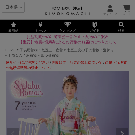
京都きもの町【本店】
新商品
セール
ランキング
ガイド
検索
お盆期間中の出荷業務一部休止・配送のご案内
【重要】地震の影響によるお荷物のお届けにつきまして
HOME
子供用着物・七五三・産着
七五三女の子の着物・髪飾り
七歳女の子用着物
四つ身着物
偽サイトにご注意ください
/
無断販売・転売の禁止について
/
画像・説明文
の無断転載等の禁止について