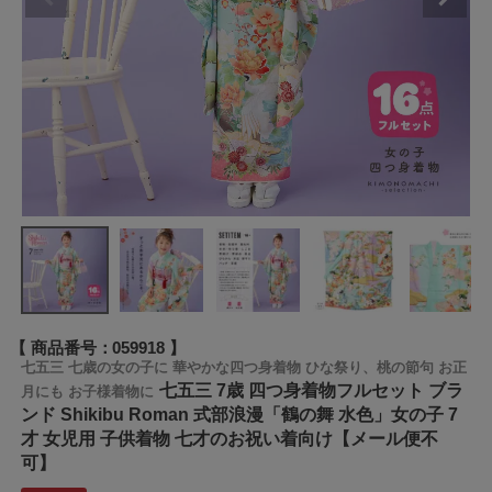
商品番号
059918
七五三 七歳の女の子に 華やかな四つ身着物 ひな祭り、桃の節句 お正
七五三 7歳 四つ身着物フルセット ブラ
月にも お子様着物に
ンド Shikibu Roman 式部浪漫「鶴の舞 水色」女の子 7
才 女児用 子供着物 七才のお祝い着向け【メール便不
可】