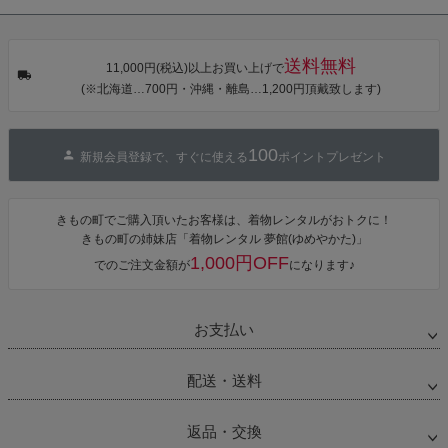
タン・夜の葉
【メール便不
【メール便不
【メール便不
音・金継ぎ・
可】
可】
可】
チューリッ
プ」Fサイズ
送料無料
カシュクール
11,000円(税込)以上お買い上げで
ワンピース 簡
(※北海道…700円・沖縄・離島…1,200円頂戴致します)
単着付け 大人
100
新規会員登録で、すぐに使える
ポイントプレゼント
きもの町でご購入頂いたお客様は、着物レンタルがおトクに！
きもの町の姉妹店「着物レンタル 夢館(ゆめやかた)」
1,000円OFF
でのご注文金額が
になります♪
お支払い
配送・送料
返品・交換