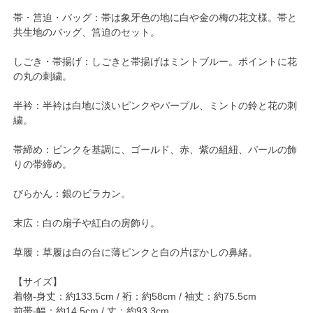
帯・筥迫・バッグ：帯は象牙色の地に白や金の梅の花文様。帯と
共生地のバッグ、筥迫のセット。
しごき・帯揚げ：しごきと帯揚げはミントブルー。ポイントに花
の丸の刺繍。
半衿：半衿は白地に淡いピンクやパープル、ミントの鈴と花の刺
繍。
帯締め：ピンクを基調に、ゴールド、赤、紫の組紐、パールの飾
りの帯締め。
びらかん：銀のビラカン。
末広：白の扇子や紅白の房飾り。
草履：草履は白の台に薄ピンクと白の片ぼかしの鼻緒。
【サイズ】
着物-身丈：約133.5cm / 裄：約58cm / 袖丈：約75.5cm
前帯-幅：約14.5cm / 丈：約93.3cm