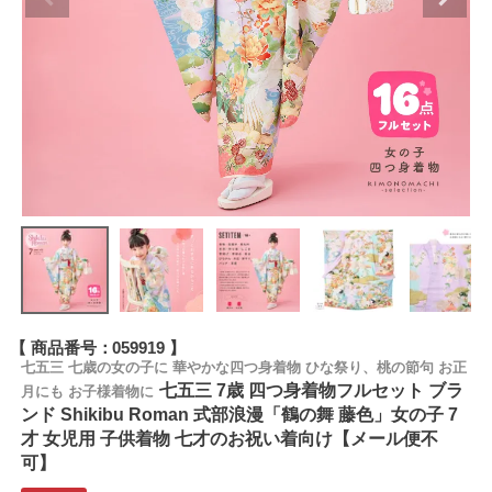
商品番号
059919
七五三 七歳の女の子に 華やかな四つ身着物 ひな祭り、桃の節句 お正
七五三 7歳 四つ身着物フルセット ブラ
月にも お子様着物に
ンド Shikibu Roman 式部浪漫「鶴の舞 藤色」女の子 7
才 女児用 子供着物 七才のお祝い着向け【メール便不
可】