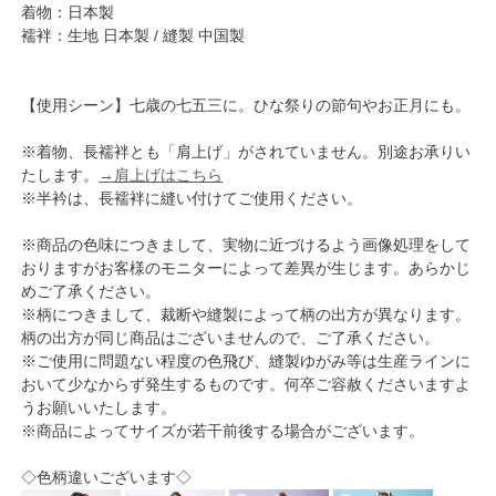
着物：日本製
襦袢：生地 日本製 / 縫製 中国製
【使用シーン】七歳の七五三に。ひな祭りの節句やお正月にも。
※着物、長襦袢とも「肩上げ」がされていません。別途お承りい
たします。
→肩上げはこちら
※半衿は、長襦袢に縫い付けてご使用ください。
※商品の色味につきまして、実物に近づけるよう画像処理をして
おりますがお客様のモニターによって差異が生じます。あらかじ
めご了承ください。
※柄につきまして、裁断や縫製によって柄の出方が異なります。
柄の出方が同じ商品はございませんので、ご了承ください。
※ご使用に問題ない程度の色飛び、縫製ゆがみ等は生産ラインに
おいて少なからず発生するものです。何卒ご容赦くださいますよ
うお願いいたします。
※商品によってサイズが若干前後する場合がございます。
◇色柄違いございます◇