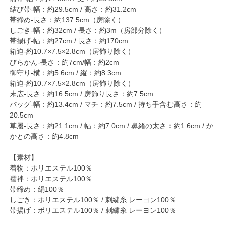
結び帯-幅：約29.5cm / 高さ：約31.2cm
帯締め-長さ：約137.5cm（房除く）
しごき-幅：約32cm / 長さ：約3m（房部分除く）
帯揚げ-幅：約27cm / 長さ：約170cm
箱迫-約10.7×7.5×2.8cm（房飾り除く）
びらかん-長さ：約7cm/幅：約2cm
御守り-横：約5.6cm / 縦：約8.3cm
箱迫-約10.7×7.5×2.8cm（房飾り除く）
末広-長さ：約16.5cm / 房飾り長さ：約7.5cm
バッグ-幅：約13.4cm / マチ：約7.5cm / 持ち手含む高さ：約
20.5cm
草履-長さ：約21.1cm / 幅：約7.0cm / 鼻緒の太さ：約1.6cm / か
かとの高さ：約4.8cm
【素材】
着物：ポリエステル100％
襦袢：ポリエステル100％
帯締め：絹100％
しごき：ポリエステル100％ / 刺繍糸 レーヨン100％
帯揚げ：ポリエステル100％ / 刺繍糸 レーヨン100％