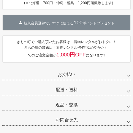
ワンピース 簡
(※北海道…700円・沖縄・離島…1,200円頂戴致します)
単着付け 大人
100
新規会員登録で、すぐに使える
ポイントプレゼント
きもの町でご購入頂いたお客様は、着物レンタルがおトクに！
きもの町の姉妹店「着物レンタル 夢館(ゆめやかた)」
1,000円OFF
でのご注文金額が
になります♪
お支払い
配送・送料
返品・交換
お問合せ先