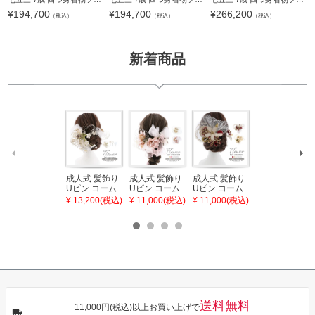
¥
194,700
¥
194,700
¥
266,200
（税込）
（税込）
（税込）
新着商品
成人式 髪飾り
成人式 髪飾り
成人式 髪飾り
ワンピース 浴
Uピン コーム
Uピン コーム
Uピン コーム
衣 セット レデ
とUピン 4点セ
とUピン 5点セ
とUピン 2点セ
ィース 吸水速
¥ 13,200(税込)
¥ 11,000(税込)
¥ 11,000(税込)
¥ 21,670(税込)
ット「桜と水
ット「オール
ット「つまみ
乾 ポリエステ
引 白」日本製
ドローズとリ
とレースのお
ル浴衣 浴衣2
コーム Uピン
ボン 白・ピン
花 ワイン・チ
点セット（浴
振袖用髪飾り
ク」日本製 コ
ャコール」日
衣＋バッグ付
お花髪飾り 成
ーム Uピン 振
本製 コーム U
き作り帯 オビ
人式 卒業式 結
袖用髪飾り お
ピン 振袖用髪
シェ）「ラン
婚式 着物【メ
花髪飾り 成人
飾り お花髪飾
タン・夜の葉
ール便不可】
式 卒業式 結婚
り 成人式 卒業
音・金継ぎ・
式 着物【メー
式 結婚式 着物
チューリッ
ル便不可】
【メール便不
プ」Fサイズ
送料無料
可】
カシュクール
11,000円(税込)以上お買い上げで