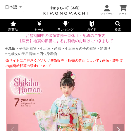
京都きもの町【本店】
新商品
セール
ランキング
ガイド
検索
お盆期間中の出荷業務一部休止・配送のご案内
【重要】地震の影響によるお荷物のお届けにつきまして
HOME
子供用着物・七五三・産着
七五三女の子の着物・髪飾り
七歳女の子用着物
四つ身着物
偽サイトにご注意ください
/
無断販売・転売の禁止について
/
画像・説明文
の無断転載等の禁止について