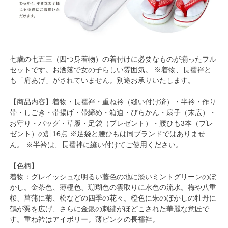
七歳の七五三（四つ身着物）の着付けに必要なものが揃ったフル
セットです。お洒落で女の子らしい雰囲気。 ※着物、長襦袢と
も「肩あげ」がされていません。別途お承りいたします。
【商品内容】着物・長襦袢・重ね衿（縫い付け済）・半衿・作り
帯・しごき・帯揚げ・帯締め・箱迫・びらかん・扇子（末広）・
お守り・バッグ・草履・足袋（プレゼント）・腰ひも3本（プレ
ゼント）の計16点 ※足袋と腰ひもは同ブランドではありませ
ん。 ※半衿は、長襦袢に縫い付けてご使用ください。
【色柄】
着物：グレイッシュな明るい藤色の地に淡いミントグリーンのぼ
かし。金茶色、薄橙色、珊瑚色の雲取りに水色の流水。梅や八重
桜、菖蒲に菊、松などの四季の花々。橙色に朱のぼかしの牡丹に
鶴が翼を広げ、さらに金銀の刺繍がほどこされた華麗な意匠で
す。重ね衿はアイボリー。薄ピンクの長襦袢。