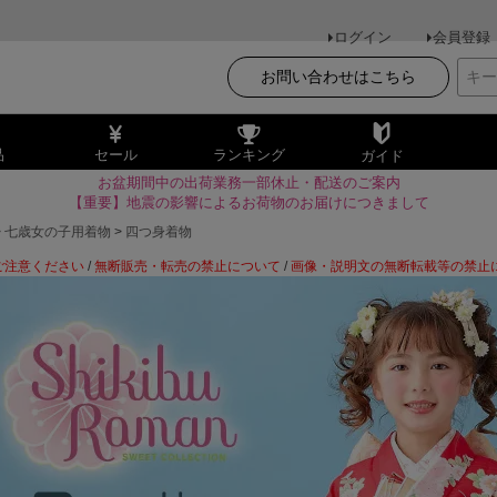
ログイン
会員登録
お問い合わせはこちら
品
セール
ランキング
ガイド
お盆期間中の出荷業務一部休止・配送のご案内
【重要】地震の影響によるお荷物のお届けにつきまして
七歳女の子用着物
四つ身着物
ご注意ください
/
無断販売・転売の禁止について
/
画像・説明文の無断転載等の禁止