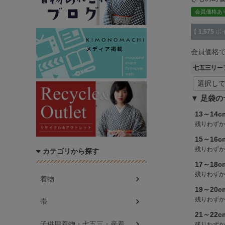
会員価格あ
【
1,575
ポ
会員価格
七五三リー
足袋の
13～14c
残りわずか
15～16c
残りわずか
カテゴリから探す
17～18c
残りわずか
着物
19～20c
残りわずか
帯
21～22c
子供用着物・七五三・産着
残りわずか