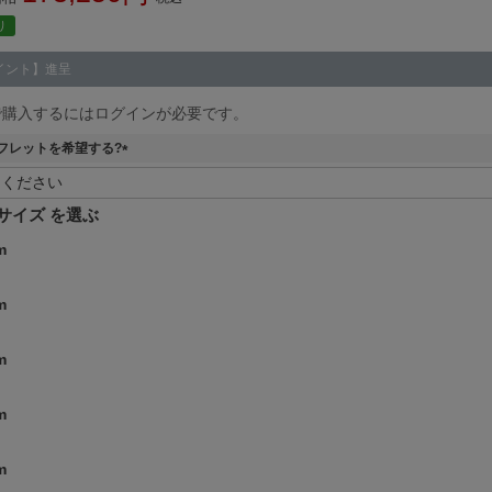
り
イント】進呈
で購入するにはログインが必要です。
フレットを希望する?
(
必
須
サイズ
)
m
m
m
m
m