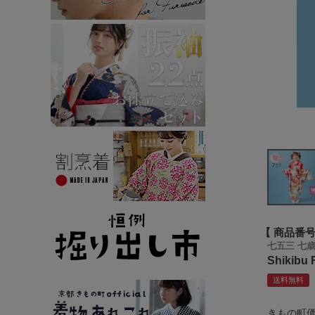
商品番
七五三 七
Shiki
送料無料
きもの町