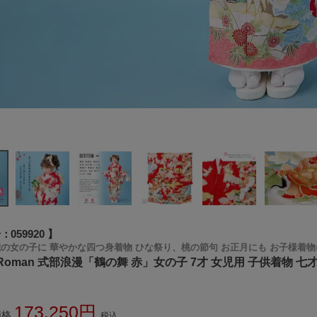
号
059920
歳の女の子に 華やかな四つ身着物 ひな祭り、桃の節句 お正月にも お子様着物
bu Roman 式部浪漫「鶴の舞 赤」女の子 7才 女児用 子供着
173,250
価格
税込