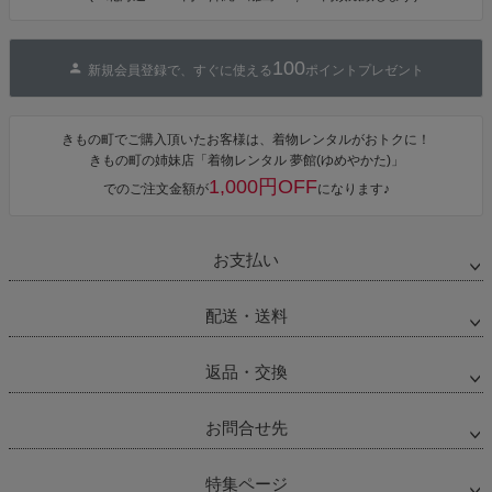
単着付け 大人
100
新規会員登録で、すぐに使える
ポイントプレゼント
きもの町でご購入頂いたお客様は、着物レンタルがおトクに！
きもの町の姉妹店「着物レンタル 夢館(ゆめやかた)」
1,000円OFF
でのご注文金額が
になります♪
お支払い
配送・送料
返品・交換
お問合せ先
特集ページ