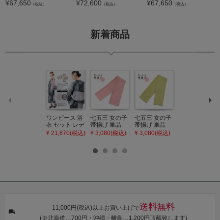
¥
67,650
¥
72,600
¥
67,650
（税込）
（税込）
（税込）
新着商品
ワンピース 浴
七五三 女の子
七五三 女の子
七五三 7歳 女
衣 セット レデ
帯揚げ 単品
帯揚げ 単品
の子 丸ぐけ 帯
ィース 吸水速
「灰桃色」日
「若葉色」日
締め 単品「若
¥ 21,670(税込)
¥ 3,080(税込)
¥ 3,080(税込)
¥ 3,080(税込)
乾 ポリエステ
本製 7歳 女児
本製 7歳 女児
葉色」日本製
ル浴衣 浴衣2
七五三小物 お
七五三小物 お
帯締め 七五三
点セット（浴
びあげ 和装 着
びあげ 和装 着
小物 丸ぐけ紐
衣＋バッグ付
物
物
帯締め
き作り帯 オビ
KIMONOMAC
KIMONOMAC
KIMONOMAC
シェ）「ラン
HI オリジナル
HI オリジナル
HI オリジナル
タン・夜の葉
【メール便不
【メール便不
【メール便不
音・金継ぎ・
可】
可】
可】
チューリッ
プ」Fサイズ
送料無料
カシュクール
11,000円(税込)以上お買い上げで
ワンピース 簡
(※北海道…700円・沖縄・離島…1,200円頂戴致します)