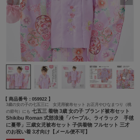
商品番号
059922
3歳の女の子の七五三に 女児用被布セット お正月やひなまつり（桃
七五三 着物 3歳 女の子 ブランド被布セット
の節句）にも
Shikibu Roman 式部浪漫「パープル、ライラック 手毬
に蔓帯」三歳女児被布セット 子供着物 フルセット 三才
のお祝い着 3才向け【メール便不可】