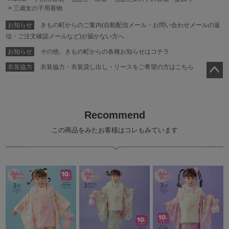
三歳女の子用着物
お知らせ
きもの町からのご案内(自動配信メール・お問い合わせメールの返
信・ご注文確認メールなど)が届かない方へ
お知らせ
その他、きもの町からの各種お知らせはコチラ
衣装協力
衣装協力・衣装貸し出し・リースをご希望の方はこちら
ペー
ジト
ップ
Recommend
へ
この商品をみたお客様はコレもみています