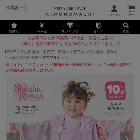
京都きもの町【本店】
新商品
セール
ランキング
ガイド
検索
お盆期間中の出荷業務一部休止・配送のご案内
【重要】地震の影響によるお荷物のお届けにつきまして
HOME
子供用着物・七五三・産着
七五三女の子の着物・髪飾り
三歳女の子用着物
被布フルセット
偽サイトにご注意ください
/
無断販売・転売の禁止について
/
画像・説明文
の無断転載等の禁止について