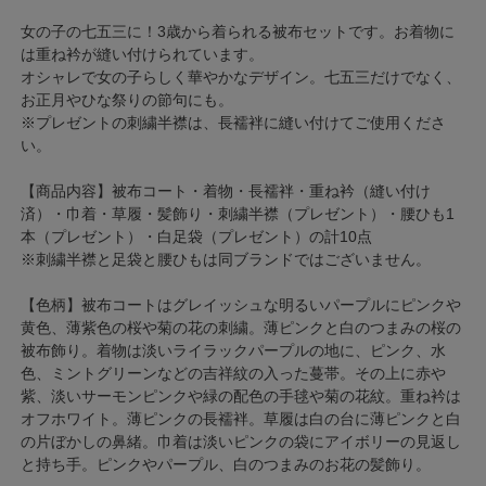
女の子の七五三に！3歳から着られる被布セットです。お着物に
は重ね衿が縫い付けられています。
オシャレで女の子らしく華やかなデザイン。七五三だけでなく、
お正月やひな祭りの節句にも。
※プレゼントの刺繍半襟は、長襦袢に縫い付けてご使用くださ
い。
【商品内容】被布コート・着物・長襦袢・重ね衿（縫い付け
済）・巾着・草履・髪飾り・刺繍半襟（プレゼント）・腰ひも1
本（プレゼント）・白足袋（プレゼント）の計10点
※刺繍半襟と足袋と腰ひもは同ブランドではございません。
【色柄】被布コートはグレイッシュな明るいパープルにピンクや
黄色、薄紫色の桜や菊の花の刺繍。薄ピンクと白のつまみの桜の
被布飾り。着物は淡いライラックパープルの地に、ピンク、水
色、ミントグリーンなどの吉祥紋の入った蔓帯。その上に赤や
紫、淡いサーモンピンクや緑の配色の手毬や菊の花紋。重ね衿は
オフホワイト。薄ピンクの長襦袢。草履は白の台に薄ピンクと白
の片ぼかしの鼻緒。巾着は淡いピンクの袋にアイボリーの見返し
と持ち手。ピンクやパープル、白のつまみのお花の髪飾り。