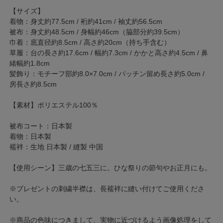
【サイズ】
着物：身丈約77.5cm / 裄約41cm / 袖丈約56.5cm
被布：身丈約48.5cm / 身幅約46cm（脇部分約39.5cm）
巾着：底直径約8.5cm / 高さ約20cm（持ち手含む）
草履：台の長さ約17.6cm / 幅約7.3cm / かかと高さ約4.5cm / 鼻
緒幅約1.8cm
髪飾り：モチーフ部約8.0×7.0cm / パッチン留め長さ約5.0cm /
房長さ約8.5cm
【素材】ポリエステル100％
被布コート：日本製
着物：日本製
襦袢：生地 日本製 / 縫製 中国
【使用シーン】三歳の七五三に。ひな祭りの節句やお正月にも。
※プレゼントの刺繍半襟は、長襦袢に縫い付けてご使用くださ
い。
※商品の色味につきまして、実物に近づけるよう画像処理をして