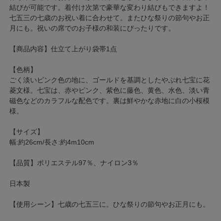
結びが可能です。着付け次第で豪華な変わり結びもできますよ！
七五三の七歳のお祝い着に合わせて。またひな祭りの節句やお正
月にも。祝いの席でのお子様の和装にぴったりです。
【商品内容】仕立て上がり袋帯1点
【色柄】
ごく淡いピンク色の地に、ゴールドを基調としたやぶれ七宝に花
菱文様。七宝は、赤やピンク、紫色に藤色、黄色、水色、淡い青
磁色などのカラフルな配色です。裏は鮮やかな赤地に白の小桜模
様。
【サイズ】
幅:約26cm/長さ:約4m10cm
【品質】ポリエステル97％、ナイロン3％
日本製
【使用シーン】七歳の七五三に。ひな祭りの節句やお正月にも。