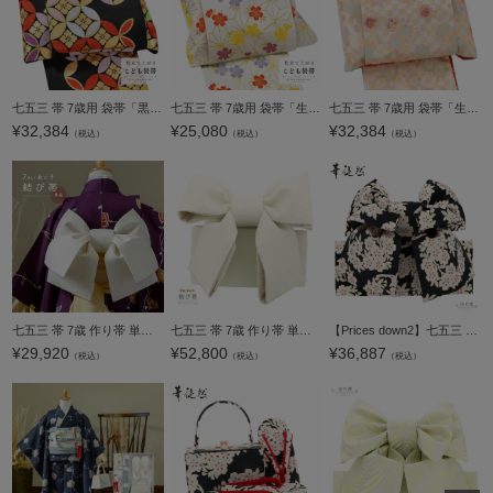
七五三 帯 7歳用 袋帯「黒地七宝花菱」仕立て上がり 全通柄 七歳用 女の子 子供 帯 七歳お祝い着として四つ身着物に合わせて 和装【メール便不可】
七五三 帯 7歳用 袋帯「生成り色地麻の葉、青磁色の桜」仕立て上がり 全通柄 七歳用 女の子 子供 帯 七歳お祝い着として四つ身着物に合わせて 和装【メール便不可】
七五三 帯 7歳用 袋帯「生成り色×金、市松桜」仕立て上がり 全通柄 七歳用 女の子 子供 帯 七歳お祝い着として四つ身着物に合わせて 和装【メール便不可】ss2603kkd10
¥
32,384
¥
25,080
¥
32,384
（税込）
（税込）
（税込）
七五三 帯 7歳 作り帯 単品「アイボリー フラワー」日本製 女の子 四つ身着物に 7才 女児用 七歳結び帯 単品 子供着物 七才のお祝い着向け KIMONOMACHI オリジナル【メール便不可】
七五三 帯 7歳 作り帯 単品「ふくれ織り オフホワイト×サンドベージュ」日本製 女の子 四つ身着物に 7才 女児用 七歳結び帯 単品 子供着物 七才のお祝い着向け【メール便不可】
【Prices down2】七五三 帯 7歳 ブランド 作り帯 華徒然 はなつれづれ 「黒地 桜文様」 女の子 四つ身着物に 7才 女児用 七歳結び帯 単品 七才のお祝い着向け 【送料無料】 【メール便不可】
¥
29,920
¥
52,800
¥
36,887
（税込）
（税込）
（税込）