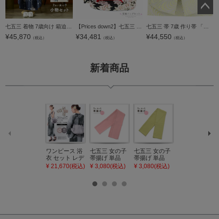
ペー
七五三 着物 7歳向け 箱迫セット「アイボリー 浅縹色」日本製 7歳向け 子供着物 女の子の着物 筥迫 草履 バッグ ビラカン 丸ぐけ 末広 KIMONOMACHI オリジナル【メール便不可】
【Prices down2】七五三 着物 7歳向け ブランド 草履バッグセット 華徒然 はなつれづれ 「黒地 桜文様」 女の子 女児用 四つ身着物に 7才 7歳向け 七五三草履 【送料無料】 【メール便不可】
七五三 帯 7歳 作り帯 「クリーム×シルバー 流水」 女の子 四つ身着物に 7才 女児用 七歳結び帯 単品 子供着物 七才のお祝い着向け 日本製 【メール便不可】
ジト
¥
45,870
¥
34,481
¥
44,550
（税込）
（税込）
（税込）
ップ
へ
新着商品
ワンピース 浴
七五三 女の子
七五三 女の子
七五三 7歳 女
衣 セット レデ
帯揚げ 単品
帯揚げ 単品
の子 丸ぐけ 帯
ィース 吸水速
「灰桃色」日
「若葉色」日
締め 単品「若
¥ 21,670(税込)
¥ 3,080(税込)
¥ 3,080(税込)
¥ 3,080(税込)
乾 ポリエステ
本製 7歳 女児
本製 7歳 女児
葉色」日本製
ル浴衣 浴衣2
七五三小物 お
七五三小物 お
帯締め 七五三
点セット（浴
びあげ 和装 着
びあげ 和装 着
小物 丸ぐけ紐
衣＋バッグ付
物
物
帯締め
き作り帯 オビ
KIMONOMAC
KIMONOMAC
KIMONOMAC
シェ）「ラン
HI オリジナル
HI オリジナル
HI オリジナル
タン・夜の葉
【メール便不
【メール便不
【メール便不