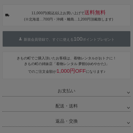
音・金継ぎ・
可】
可】
可】
チューリッ
プ」Fサイズ
送料無料
カシュクール
11,000円(税込)以上お買い上げで
ワンピース 簡
(※北海道…700円・沖縄・離島…1,200円頂戴致します)
単着付け 大人
100
新規会員登録で、すぐに使える
ポイントプレゼント
きもの町でご購入頂いたお客様は、着物レンタルがおトクに！
きもの町の姉妹店「着物レンタル 夢館(ゆめやかた)」
1,000円OFF
でのご注文金額が
になります♪
お支払い
配送・送料
返品・交換