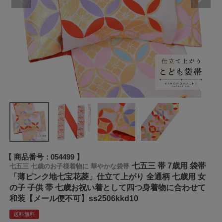
商品番号
054499
七五三 帯 7歳用 袋帯
七五三 七歳のお子様着物に 華やかな袋帯
「薄ピンク地七宝花菱」仕立て上がり 全通柄 七歳用 女
の子 子供 帯 七歳お祝い着として四つ身着物に合わせて
和装【メール便不可】ss2506kkd10
送料無料