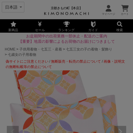
京都きもの町【本店】
新商品
セール
ランキング
ガイド
検索
お盆期間中の出荷業務一部休止・配送のご案内
【重要】地震の影響によるお荷物のお届けにつきまして
HOME
子供用着物・七五三・産着
七五三女の子の着物・髪飾り
七歳女の子用着物
偽サイトにご注意ください
/
無断販売・転売の禁止について
/
画像・説明文
の無断転載等の禁止について