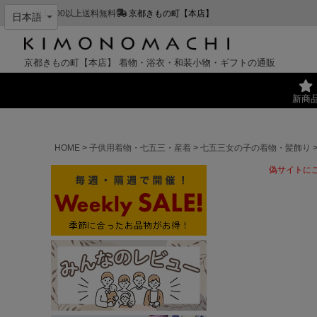
¥11,000以上送料無料
京都きもの町【本店】
京都きもの町【本店】
着物・浴衣・和装小物・ギフトの通販
新商
HOME
子供用着物・七五三・産着
七五三女の子の着物・髪飾り
偽サイトに