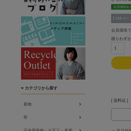
会員価格あ
【
310
ポイ
会員価格
残りわず
カテゴリから探す
送料込
着物
帯
子供用着物・七五三・産着
⇒ 返品特