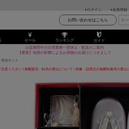
ログイン
会員登録
お問い合わせはこちら
品
セール
ランキング
ガイド
お盆期間中の出荷業務一部休止・配送のご案内
【重要】地震の影響によるお荷物のお届けにつきまして
箱迫セット
ご注意ください
/
無断販売・転売の禁止について
/
画像・説明文の無断転載等の禁止