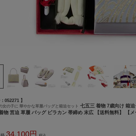
号
052271
七五三 着物 7歳向け 箱
歳の女の子に 華やかな草履バッグと箱迫セット
着物 筥迫 草履 バッグ ビラカン 帯締め 末広 【送料無料】 【
34,100
価格
税込