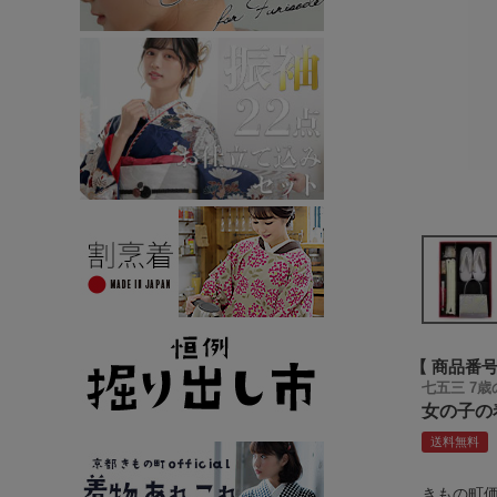
商品番
七五三 7
女の子の
送料無料
きもの町