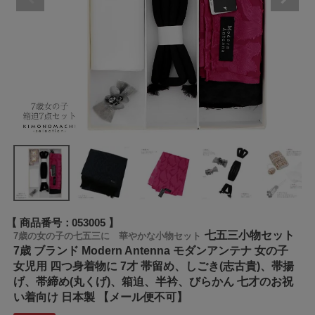
商品番号
053005
七五三小物セット
7歳の女の子の七五三に 華やかな小物セット
7歳 ブランド Modern Antenna モダンアンテナ 女の子
女児用 四つ身着物に 7才 帯留め、しごき(志古貴)、帯揚
げ、帯締め(丸くげ)、箱迫、半衿、びらかん 七才のお祝
い着向け 日本製 【メール便不可】