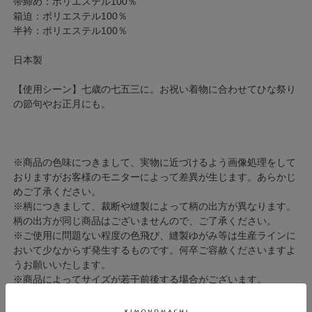
帯締め：ポリエステル100％
箱迫：ポリエステル100％
半衿：ポリエステル100％
日本製
【使用シーン】七歳の七五三に。お祝い着物に合わせてひな祭り
の節句やお正月にも。
※商品の色味につきまして、実物に近づけるよう画像処理をして
おりますがお客様のモニターによって差異が生じます。あらかじ
めご了承ください。
※柄につきまして、裁断や縫製によって柄の出方が異なります。
柄の出方が同じ商品はございませんので、ご了承ください。
※ご使用に問題ない程度の色飛び、縫製ゆがみ等は生産ラインに
おいて少なからず発生するものです。何卒ご容赦くださいますよ
うお願いいたします。
※商品によってサイズが若干前後する場合がございます。
◇ご一緒にいかがですか？◇