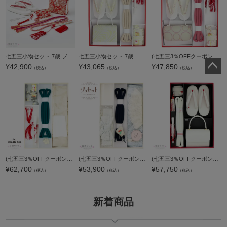
七五三小物セット 7歳 ブランド Shikibu Roman 式部浪漫「赤 花の丸」女の子 女児用 四つ身着物に 7才 バッグ、草履、箱迫、びらかん、帯締め、扇子(末広)、お守り 七才のお祝い着向け【メール便不可】
七五三小物セット 7歳 「クリーム×シルバー 流水」 女の子 女児用 四つ身着物に 7才 バッグ、草履、箱迫、びらかん、帯締め(丸ぐけ)、扇子(末広) 七才のお祝い着向け 【メール便不可】kk10%OFF★
(七五三3％OFFクーポン11/11迄) 七五三小物セット 7歳 「ベージュ×ピンク 水玉」 女の子 女児用 四つ身着物に 7才 バッグ、草履、箱迫、びらかん、帯締め(丸ぐけ)、扇子(末広) 七才のお祝い着向け 【メール便不可
¥
42,900
¥
43,065
¥
47,850
（税込）
（税込）
（税込）
ペー
ジト
ップ
へ
(七五三3％OFFクーポン11/11迄) 七五三小物セット 7歳 ブランド SugarKei シュガーケイ 「グレー スカイフラワー」 女の子 女児用 四つ身着物に 7才 しごき(志古貴)、帯揚げ、帯留め、帯締め(丸ぐけ)、箱迫、半襟(
(七五三3％OFFクーポン11/11迄) 七五三小物セット 7歳 ブランド シュセット 「ブルー レース」 女の子 女児用 四つ身着物に 7才 しごき(志古貴)、帯揚げ、帯留め、帯締め(丸ぐけ)、飾り襟(付け襟)、半衿(半襟) 七才
(七五三3％OFFクーポン11/11迄) 七五三小物セット 7歳 「アイボリー ふくれ織りのお花」 女の子 女児用 四つ身着物に 7才 バッグ、草履、箱迫、びらかん、帯締め(丸ぐけ)、扇子（末広） 七才のお祝い着向け 【メー
¥
62,700
¥
53,900
¥
57,750
（税込）
（税込）
（税込）
新着商品