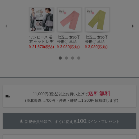
ワンピース 浴
七五三 女の子
七五三 女の子
七五三 7歳 女
衣 セット レデ
帯揚げ 単品
帯揚げ 単品
の子 丸ぐけ 帯
ィース 吸水速
「灰桃色」日
「若葉色」日
締め 単品「若
¥ 21,670(税込)
¥ 3,080(税込)
¥ 3,080(税込)
¥ 3,080(税込)
乾 ポリエステ
本製 7歳 女児
本製 7歳 女児
葉色」日本製
ル浴衣 浴衣2
七五三小物 お
七五三小物 お
帯締め 七五三
点セット（浴
びあげ 和装 着
びあげ 和装 着
小物 丸ぐけ紐
衣＋バッグ付
物
物
帯締め
き作り帯 オビ
KIMONOMAC
KIMONOMAC
KIMONOMAC
シェ）「ラン
HI オリジナル
HI オリジナル
HI オリジナル
タン・夜の葉
【メール便不
【メール便不
【メール便不
音・金継ぎ・
可】
可】
可】
チューリッ
プ」Fサイズ
送料無料
カシュクール
11,000円(税込)以上お買い上げで
ワンピース 簡
(※北海道…700円・沖縄・離島…1,200円頂戴致します)
単着付け 大人
100
新規会員登録で、すぐに使える
ポイントプレゼント