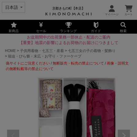
京都きもの町【本店】
新商品
セール
ランキング
ガイド
検索
お盆期間中の出荷業務一部休止・配送のご案内
【重要】地震の影響によるお荷物のお届けにつきまして
HOME
子供用着物・七五三・産着
七五三女の子の着物・髪飾り
箱迫・びら簪・末広・お守り・ファーケープ
偽サイトにご注意ください
/
無断販売・転売の禁止について
/
画像・説明文
の無断転載等の禁止について