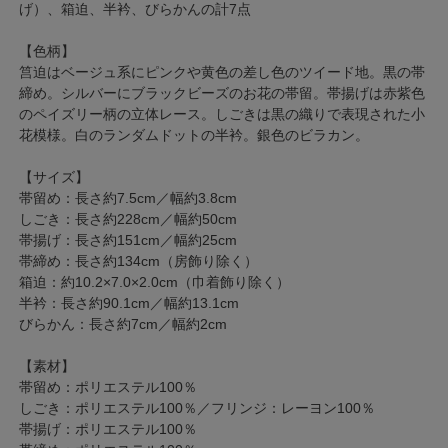
げ）、箱迫、半衿、びらかんの計7点
【色柄】
筥迫はベージュ系にピンクや黄色の差し色のツイード地。黒の帯
締め。シルバーにブラックビーズのお花の帯留。帯揚げは赤紫色
のペイズリー柄の立体レース。しごきは黒の織りで表現された小
花模様。白のランダムドットの半衿。銀色のビラカン。
【サイズ】
帯留め：長さ約7.5cm／幅約3.8cm
しごき：長さ約228cm／幅約50cm
帯揚げ：長さ約151cm／幅約25cm
帯締め：長さ約134cm（房飾り除く）
箱迫：約10.2×7.0×2.0cm（巾着飾り除く）
半衿：長さ約90.1cm／幅約13.1cm
びらかん：長さ約7cm／幅約2cm
【素材】
帯留め：ポリエステル100％
しごき：ポリエステル100％／フリンジ：レーヨン100％
帯揚げ：ポリエステル100％