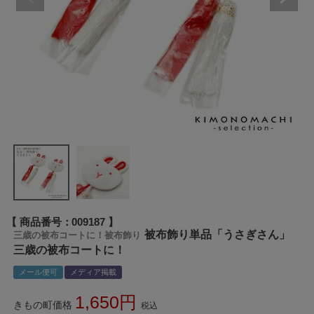
商品番号
009187
被布飾り単品「うさぎさん」
三歳の被布コートに！被布飾り
三歳の被布コートに！
メール便可
メディア掲載
1,650
きもの町価格
税込