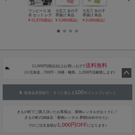
ワンピース 浴
七五三 女の子
七五三 女の子
七五三 7歳 女
衣 セット レデ
帯揚げ 単品
帯揚げ 単品
の子 丸ぐけ 帯
ィース 吸水速
「灰桃色」日
「若葉色」日
締め 単品「若
¥ 21,670(税込)
¥ 3,080(税込)
¥ 3,080(税込)
¥ 3,080(税込)
乾 ポリエステ
本製 7歳 女児
本製 7歳 女児
葉色」日本製
ル浴衣 浴衣2
七五三小物 お
七五三小物 お
帯締め 七五三
点セット（浴
びあげ 和装 着
びあげ 和装 着
小物 丸ぐけ紐
衣＋バッグ付
物
物
帯締め
き作り帯 オビ
KIMONOMAC
KIMONOMAC
KIMONOMAC
シェ）「ラン
HI オリジナル
HI オリジナル
HI オリジナル
タン・夜の葉
【メール便不
【メール便不
【メール便不
音・金継ぎ・
可】
可】
可】
チューリッ
プ」Fサイズ
送料無料
カシュクール
11,000円(税込)以上お買い上げで
ワンピース 簡
(※北海道…700円・沖縄・離島…1,200円頂戴致します)
単着付け 大人
ペー
ジト
100
新規会員登録で、すぐに使える
ポイントプレゼント
ップ
へ
きもの町でご購入頂いたお客様は、着物レンタルがおトクに！
きもの町の姉妹店「着物レンタル 夢館(ゆめやかた)」
1,000円OFF
でのご注文金額が
になります♪