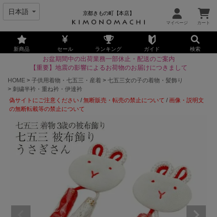
京都きもの町【本店】
新商品
セール
ランキング
ガイド
検索
お盆期間中の出荷業務一部休止・配送のご案内
【重要】地震の影響によるお荷物のお届けにつきまして
HOME
子供用着物・七五三・産着
七五三女の子の着物・髪飾り
刺繍半衿・重ね衿・伊達衿
偽サイトにご注意ください
/
無断販売・転売の禁止について
/
画像・説明文
の無断転載等の禁止について