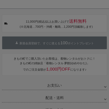
き作り帯 オビ
KIMONOMAC
KIMONOMAC
KIMONOMAC
シェ）「ラン
HI オリジナル
HI オリジナル
HI オリジナル
タン・夜の葉
【メール便不
【メール便不
【メール便不
音・金継ぎ・
可】
可】
可】
チューリッ
プ」Fサイズ
送料無料
カシュクール
11,000円(税込)以上お買い上げで
ワンピース 簡
(※北海道…700円・沖縄・離島…1,200円頂戴致します)
単着付け 大人
100
新規会員登録で、すぐに使える
ポイントプレゼント
きもの町でご購入頂いたお客様は、着物レンタルがおトクに！
きもの町の姉妹店「着物レンタル 夢館(ゆめやかた)」
1,000円OFF
でのご注文金額が
になります♪
お支払い
配送・送料