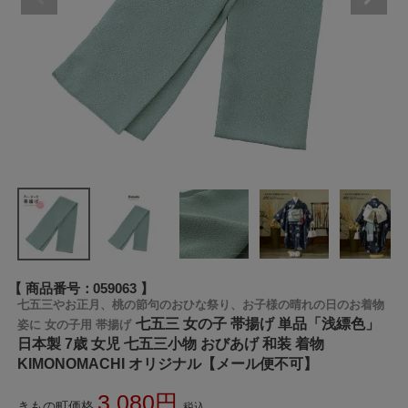
商品番号
059063
七五三やお正月、桃の節句のおひな祭り、お子様の晴れの日のお着物
七五三 女の子 帯揚げ 単品「浅縹色」
姿に 女の子用 帯揚げ
日本製 7歳 女児 七五三小物 おびあげ 和装 着物
KIMONOMACHI オリジナル【メール便不可】
3,080
きもの町価格
税込