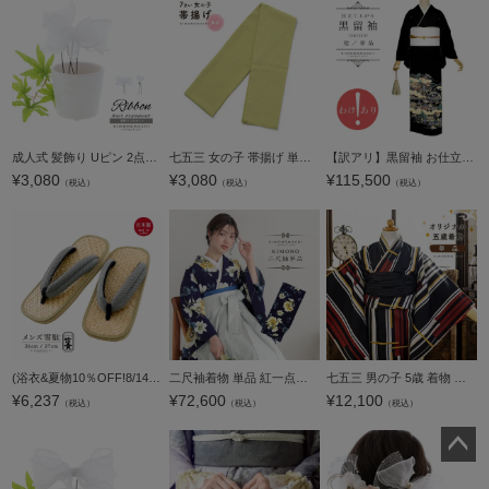
成人式 髪飾り Uピン 2点セット「フリルリボン ホワイト」日本製 振袖用髪飾り 成人式 卒業式 結婚式 着物【メール便不可】
七五三 女の子 帯揚げ 単品「若葉色」日本製 7歳 女児 七五三小物 おびあげ 和装 着物 KIMONOMACHI オリジナル【メール便不可】
【訳アリ】黒留袖 お仕立て上がり 単品「競べ馬」正絹 紋入れ代込み 留袖 結婚式 袷 プレタ 仕立てあがり【メール便不可】
¥
3,080
¥
3,080
¥
115,500
（税込）
（税込）
（税込）
(浴衣&夏物10％OFF!8/14迄)男性 信貴 アメ底 雪駄 単品「グレー 生成色」26cm/27cm サイズ 日本製 メンズ 紳士 普段 カジュアル おしゃれ 大人 履物【メール便不可】
二尺袖着物 単品 紅一点「ネイビー 洋花」日本製 Fサイズ お仕立て上がり 短丈 ショート丈 レディース 洗える着物 二尺袖 着物 袴に合わせて 卒業式 謝恩会【メール便不可】
七五三 男の子 5歳 着物 単品「ラインカラー 黄色×薄香」5歳向け 5才 五歳 男児用 着物 子供着物 五才のお祝い着【メール便不可】
¥
6,237
¥
72,600
¥
12,100
（税込）
（税込）
（税込）
ペー