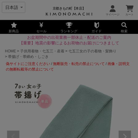
京都きもの町【本店】
新商品
セール
ランキング
ガイド
検索
お盆期間中の出荷業務一部休止・配送のご案内
【重要】地震の影響によるお荷物のお届けにつきまして
HOME
子供用着物・七五三・産着
七五三女の子の着物・髪飾り
帯揚げ・帯締め・しごき
偽サイトにご注意ください
/
無断販売・転売の禁止について
/
画像・説明文
の無断転載等の禁止について