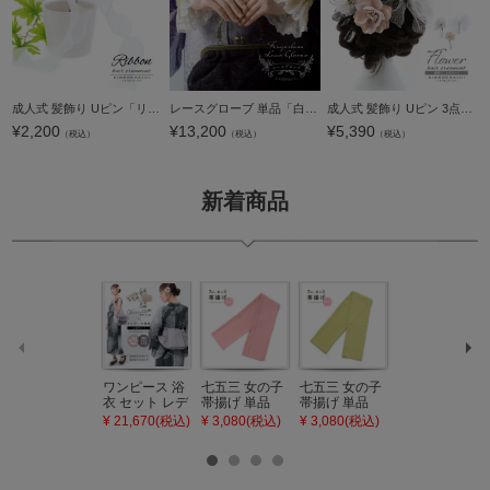
ジト
ップ
へ
成人式 髪飾り Uピン「リボン ホワイト」日本製 振袖用髪飾り 成人式 卒業式 結婚式 着物【メール便不可】
レースグローブ 単品「白×金」日本製 付け袖 3段フリル 重ね着 レイヤード エレガント レトロ 可愛い 振袖 着物 成人式 卒業式【メール便不可】
成人式 髪飾り Uピン 3点セット「フラワー、チュールラメリボン ベージュピンク」日本製 Uピン 振袖用髪飾り お花髪飾り 成人式 卒業式 結婚式 着物【メール便不可】
¥
2,200
¥
13,200
¥
5,390
（税込）
（税込）
（税込）
新着商品
ワンピース 浴
七五三 女の子
七五三 女の子
七五三 7歳 女
衣 セット レデ
帯揚げ 単品
帯揚げ 単品
の子 丸ぐけ 帯
ィース 吸水速
「灰桃色」日
「若葉色」日
締め 単品「若
¥ 21,670(税込)
¥ 3,080(税込)
¥ 3,080(税込)
¥ 3,080(税込)
乾 ポリエステ
本製 7歳 女児
本製 7歳 女児
葉色」日本製
ル浴衣 浴衣2
七五三小物 お
七五三小物 お
帯締め 七五三
点セット（浴
びあげ 和装 着
びあげ 和装 着
小物 丸ぐけ紐
衣＋バッグ付
物
物
帯締め