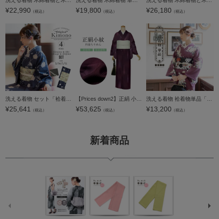
洗える着物 木綿着物と木綿半幅帯の2点セット「木綿着物：黒チェック+半幅帯：ブルーフラワー」S/M/L/TL/LLサイズ 日本製 KIMONOMACHI オリジナル 木綿きものセット コーディネート済み着物セット コットン着物 コッ
洗える着物 木綿着物 単品「フラワー」Lサイズ 日本製 KIMONOMACHI オリジナル お仕立て上がり オリジナル レディース 単衣着物 コットン プレタ着物 木綿着物単品【メール便不可】
洗える着物 木綿着物と木綿名古屋帯の2点セット「木綿着物：焦げ茶七宝+名古屋帯：イエロー レトロポップフラワー」S/M/L/TL/LLサイズ 日本製 KIMONOMACHI オリジナル 木綿きものセット コーディネート済み着物セッ
¥
22,990
¥
19,800
¥
26,180
（税込）
（税込）
（税込）
洗える着物 セット「袷着物：ばら墨紺＋京袋帯：蔓いちご」KIMONOMACHI オリジナル 着物と帯と帯揚げと帯締めの4点セット サイズS/M/L/LL コーディネート済み着物セット 小紋 レディース キモノ【メール便不可】ss26
【Prices down2】正絹 小紋 反物 着物「赤紫 短冊」日本製 丹後ちりめん 未仕立て 小紋 単衣 袷＜T＞【メール便不可】
洗える着物 袷着物単品「ストライプブーケ プラム」KIMONOMACHI オリジナル きもの福袋から飛び出た着物単品 サイズS/M/L/LL 小紋 カジュアル着物 袷着物 レディース キモノ kimono【メール便不可】ss2506kck15
¥
25,641
¥
53,625
¥
13,200
（税込）
（税込）
（税込）
新着商品