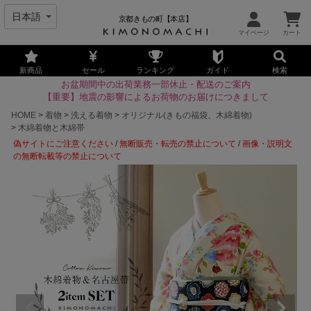
京都きもの町【本店】
新商品
セール
ランキング
ガイド
検索
お盆期間中の出荷業務一部休止・配送のご案内
【重要】地震の影響によるお荷物のお届けにつきまして
HOME
着物
洗える着物
オリジナル(きもの福袋、木綿着物)
木綿着物と木綿帯
偽サイトにご注意ください
/
無断販売・転売の禁止について
/
画像・説明文
の無断転載等の禁止について