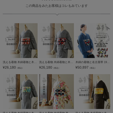
この商品をみたお客様はコレもみています
洗える着物 木綿着物と木綿名古屋帯の2点セット「木綿着物：黒チェック+名古屋帯：ポピーレッド モモタロウ」S/M/L/TL/LLサイズ 日本製 KIMONOMACHI オリジナル 木綿きものセット コーディネート済み着物セット コッ
洗える着物 木綿着物と木綿名古屋帯の2点セット「木綿着物：黒チェック+名古屋帯：ネイビー×レッドレトロフラワー」S/M/L/TL/LLサイズ 日本製 KIMONOMACHI オリジナル 木綿きものセット コーディネート済み着物セッ
木綿の着物と名古屋帯 19点フルセット 木綿着物 単衣 洗える着物 日本製 kimonomachiオリジナル お仕立て上がり レディース 女性 お洒落 シンプル 普段着 カジュアル S M L TL LL(2L)【メール便不可】
¥
26,180
¥
26,180
¥
50,897
（税込）
（税込）
（税込）