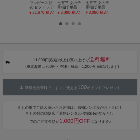
ワンピース 浴
七五三 女の子
七五三 女の子
七五三 7歳 女
衣 セット レデ
帯揚げ 単品
帯揚げ 単品
の子 丸ぐけ 帯
ィース 吸水速
「灰桃色」日
「若葉色」日
締め 単品「若
¥ 21,670(税込)
¥ 3,080(税込)
¥ 3,080(税込)
¥ 3,080(税込)
乾 ポリエステ
本製 7歳 女児
本製 7歳 女児
葉色」日本製
ル浴衣 浴衣2
七五三小物 お
七五三小物 お
帯締め 七五三
点セット（浴
びあげ 和装 着
びあげ 和装 着
小物 丸ぐけ紐
衣＋バッグ付
物
物
帯締め
き作り帯 オビ
KIMONOMAC
KIMONOMAC
KIMONOMAC
シェ）「ラン
HI オリジナル
HI オリジナル
HI オリジナル
タン・夜の葉
【メール便不
【メール便不
【メール便不
音・金継ぎ・
可】
可】
可】
チューリッ
プ」Fサイズ
送料無料
カシュクール
11,000円(税込)以上お買い上げで
ワンピース 簡
(※北海道…700円・沖縄・離島…1,200円頂戴致します)
単着付け 大人
100
新規会員登録で、すぐに使える
ポイントプレゼント
きもの町でご購入頂いたお客様は、着物レンタルがおトクに！
きもの町の姉妹店「着物レンタル 夢館(ゆめやかた)」
1,000円OFF
でのご注文金額が
になります♪