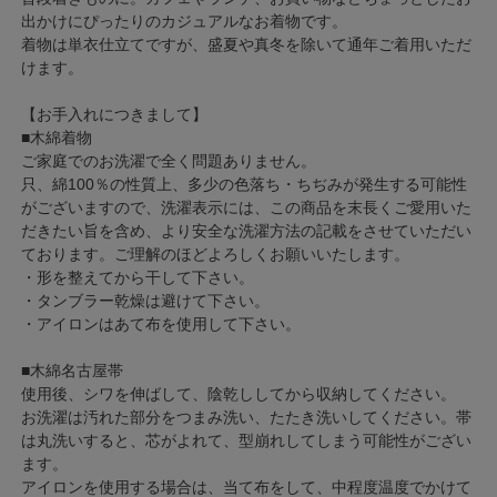
出かけにぴったりのカジュアルなお着物です。
着物は単衣仕立てですが、盛夏や真冬を除いて通年ご着用いただ
けます。
【お手入れにつきまして】
■木綿着物
ご家庭でのお洗濯で全く問題ありません。
只、綿100％の性質上、多少の色落ち・ちぢみが発生する可能性
がございますので、洗濯表示には、この商品を末長くご愛用いた
だきたい旨を含め、より安全な洗濯方法の記載をさせていただい
ております。ご理解のほどよろしくお願いいたします。
・形を整えてから干して下さい。
・タンブラー乾燥は避けて下さい。
・アイロンはあて布を使用して下さい。
■木綿名古屋帯
使用後、シワを伸ばして、陰乾ししてから収納してください。
お洗濯は汚れた部分をつまみ洗い、たたき洗いしてください。帯
は丸洗いすると、芯がよれて、型崩れしてしまう可能性がござい
ます。
アイロンを使用する場合は、当て布をして、中程度温度でかけて