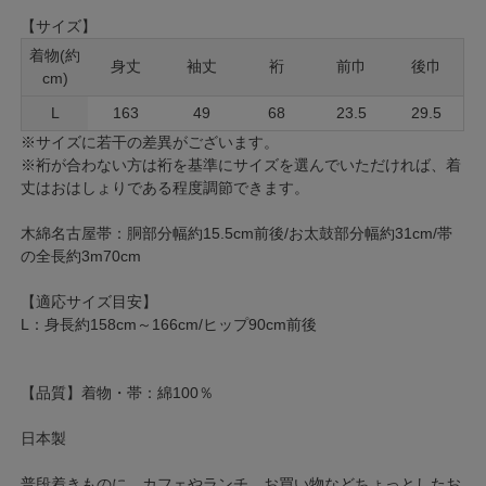
【サイズ】
着物(約
身丈
袖丈
裄
前巾
後巾
cm)
L
163
49
68
23.5
29.5
※サイズに若干の差異がございます。
※裄が合わない方は裄を基準にサイズを選んでいただければ、着
丈はおはしょりである程度調節できます。
木綿名古屋帯：胴部分幅約15.5cm前後/お太鼓部分幅約31cm/帯
の全長約3m70cm
【適応サイズ目安】
L：身長約158cm～166cm/ヒップ90cm前後
【品質】着物・帯：綿100％
日本製
普段着きものに。カフェやランチ、お買い物などちょっとしたお