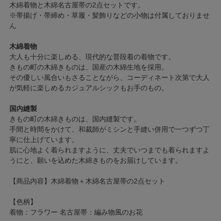
木綿着物と木綿名古屋帯の2点セットです。
※帯揚げ・帯締め・草履・髪飾りなどの小物は付属しておりませ
ん
木綿着物
大人も十分に楽しめる、現代的な普段着の着物です。
きもの町の木綿きものは、国産の木綿生地を採用。
その優しい風合いもさることながら、コーディネート次第で大人
が気軽に楽しめるカジュアルシックもお手のもの。
国内縫製
きもの町の木綿きものは、国内縫製です。
手間と時間をかけて、和裁師がミシンと手縫い併用で一つずつ丁
寧に仕上げています。
肌に心地よく着られますように、丈夫でいつまでも着られますよ
うにと、願いを込めた木綿きものをお届けしています。
【商品内容】木綿着物＋木綿名古屋帯の2点セット
【色柄】
着物：フラワー 名古屋帯：編み物風のお花