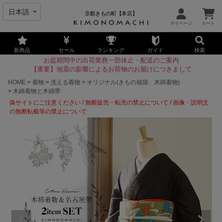
京都きもの町【本店】
新商品
セール
ランキング
ガイド
検索
お盆期間中の出荷業務一部休止・配送のご案内
【重要】地震の影響によるお荷物のお届けにつきまして
HOME
着物
洗える着物
オリジナル(きもの福袋、木綿着物)
木綿着物と木綿帯
偽サイトにご注意ください
/
無断販売・転売の禁止について
/
画像・説明文
の無断転載等の禁止について