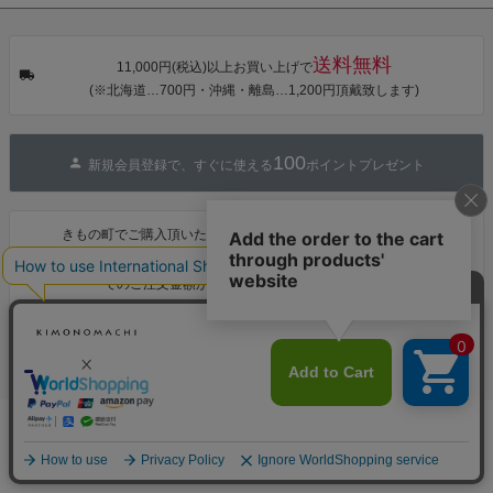
タン・夜の葉
【メール便不
【メール便不
【メール便不
音・金継ぎ・
可】
可】
可】
チューリッ
プ」Fサイズ
送料無料
カシュクール
11,000円(税込)以上お買い上げで
ワンピース 簡
(※北海道…700円・沖縄・離島…1,200円頂戴致します)
単着付け 大人
100
新規会員登録で、すぐに使える
ポイントプレゼント
きもの町でご購入頂いたお客様は、着物レンタルがおトクに！
きもの町の姉妹店「着物レンタル 夢館(ゆめやかた)」
1,000円OFF
でのご注文金額が
になります♪
お支払い
配送・送料
カートに入れる
返品・交換