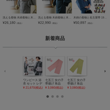
洗える着物 木綿着物と木綿名古屋帯の2点セット「木綿着物：黒チェック+名古屋帯：ポピーレッド モモタロウ」S/M/L/TL/LLサイズ 日本製 KIMONOMACHI オリジナル 木綿きものセット コーディネート済み着物セット コッ
洗える着物 木綿着物と木綿半幅帯の2点セット「木綿着物：紺七宝+半幅帯：ホワイトモダンフラワー」S/M/L/TL/LLサイズ 日本製 KIMONOMACHI オリジナル 木綿きものセット コーディネート済み着物セット コットン着物
木綿の着物と名古屋帯 19点フルセット 木綿着物 単衣 洗える着物 日本製 kimonomachiオリジナル お仕立て上がり レディース 女性 お洒落 シンプル 普段着 カジュアル S M L TL LL(2L)【メール便不可】
¥
26,180
¥
22,990
¥
50,897
（税込）
（税込）
（税込）
新着商品
ワンピース 浴
七五三 女の子
七五三 女の子
七五三 7歳 女
衣 セット レデ
帯揚げ 単品
帯揚げ 単品
の子 丸ぐけ 帯
ィース 吸水速
「灰桃色」日
「若葉色」日
締め 単品「若
¥ 21,670(税込)
¥ 3,080(税込)
¥ 3,080(税込)
¥ 3,080(税込)
乾 ポリエステ
本製 7歳 女児
本製 7歳 女児
葉色」日本製
ル浴衣 浴衣2
七五三小物 お
七五三小物 お
帯締め 七五三
点セット（浴
びあげ 和装 着
びあげ 和装 着
小物 丸ぐけ紐
衣＋バッグ付
物
物
帯締め
き作り帯 オビ
KIMONOMAC
KIMONOMAC
KIMONOMAC
シェ）「ラン
HI オリジナル
HI オリジナル
HI オリジナル