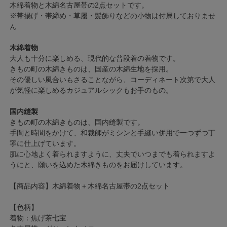
木綿着物と木綿名古屋帯の2点セットです。
※帯揚げ・帯締め・草履・髪飾りなどの小物は付属しておりませ
ん
木綿着物
大人も十分に楽しめる、現代的な普段着の着物です。
きもの町の木綿きものは、国産の木綿生地を採用。
その優しい風合いもさることながら、コーディネート次第で大人
が気軽に楽しめるカジュアルシックもお手のもの。
国内縫製
きもの町の木綿きものは、国内縫製です。
手間と時間をかけて、和裁師がミシンと手縫い併用で一つずつ丁
寧に仕上げています。
肌に心地よく着られますように、丈夫でいつまでも着られますよ
うにと、願いを込めた木綿きものをお届けしています。
【商品内容】木綿着物＋木綿名古屋帯の2点セット
【色柄】
着物：焦げ茶七宝