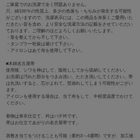
ご家庭でのお洗濯で全く問題ありません。
只、綿100％の性質上、多少の色落ち・ちぢみが発生する可能性
がございますので、洗濯表示には、この商品を末長くご愛用いた
だきたい旨を含め、より安全な洗濯方法の記載をさせていただい
ております。ご理解のほどよろしくお願いいたします。
・形を整えてから干して下さい。
・タンブラー乾燥は避けて下さい。
・アイロンはあて布を使用して下さい。
■木綿名古屋帯
使用後、シワを伸ばして、陰乾ししてから収納してください。
お洗濯は汚れた部分をつまみ洗い、たたき洗いしてください。帯
は丸洗いすると、芯がよれて、型崩れしてしまう可能性がござい
ます。
アイロンを使用する場合は、当て布をして、中程度温度でかけて
ください。
着物は単衣仕立て、衿はバチ衿です。
帯はお仕立てあがりの名古屋帯です。
居敷き当てをつけることも可能（要約3～4週間）ですが、加工後