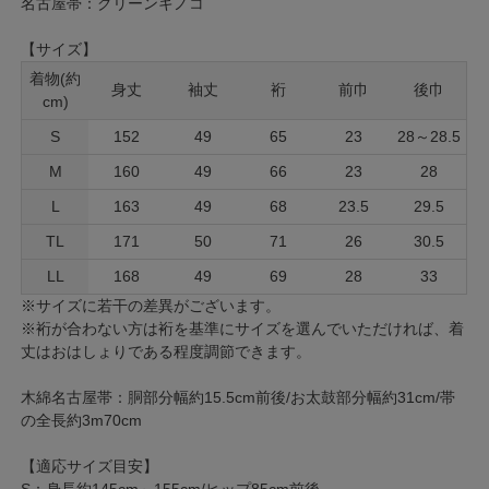
名古屋帯：グリーンキノコ
【サイズ】
着物(約
身丈
袖丈
裄
前巾
後巾
cm)
S
152
49
65
23
28～28.5
M
160
49
66
23
28
L
163
49
68
23.5
29.5
TL
171
50
71
26
30.5
LL
168
49
69
28
33
※サイズに若干の差異がございます。
※裄が合わない方は裄を基準にサイズを選んでいただければ、着
丈はおはしょりである程度調節できます。
木綿名古屋帯：胴部分幅約15.5cm前後/お太鼓部分幅約31cm/帯
の全長約3m70cm
【適応サイズ目安】