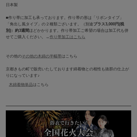
日本製
■作り帯に加工も承っております。作り帯の形は「リボンタイプ」
「角出し風タイプ」の２種類ございます。（別途
プラス3,000円(税
別)
）
約3週間
ほどかかります。作り帯加工ご希望の場合は加工代も併
せてご購入ください。→
作り帯加工はこちら
その他の
その他の木綿の半幅帯
はこちら
京都きもの町で販売いたしております綿着物との相性も抜群の仕上が
りになっています♪
木綿着物単品
はこちら