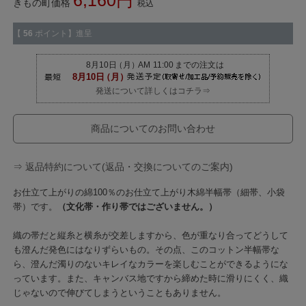
6,160
きもの町価格
税込
【
56
ポイント】進呈
発送について詳しくはコチラ⇒
商品についてのお問い合わせ
⇒ 返品特約について(返品・交換についてのご案内)
お仕立て上がりの綿100％のお仕立て上がり木綿半幅帯（細帯、小袋
帯）です。
（文化帯・作り帯ではございません。）
織の帯だと縦糸と横糸が交差しますから、色が重なり合ってどうして
も澄んだ発色にはなりずらいもの。その点、このコットン半幅帯な
ら、澄んだ濁りのないキレイなカラーを楽しむことができるようにな
っています。また、キャンバス地ですから締めた時に滑りにくく、織
じゃないので伸びてしまうということもありません。