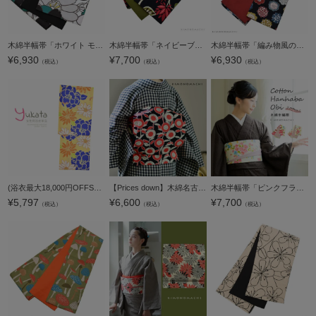
木綿半幅帯「ホワイト モダンフラワー」長尺もあります コットン細帯 仕立て上がり帯 カジュアル 洒落帯 【メール便不可】＜H＞ss2509ohs10
木綿半幅帯「ネイビーブラック モダンフラワー」日本製 KIMONOMACHI オリジナル 木綿帯 半巾帯 コットン細帯 コットン帯 仕立て上がり帯 カジュアル 洒落帯＜H＞【メール便不可】
木綿半幅帯「編み物風のお花」長尺もあります コットン細帯 仕立て上がり帯 カジュアル 洒落帯 【メール便不可】＜H＞ss2509ohs10
¥
6,930
¥
7,700
¥
6,930
（税込）
（税込）
（税込）
(浴衣最大18,000円OFFSALE8/13迄)【Prices down2】浴衣 レディース 単品 「黄色地に牡丹 花」 フリーサイズ yukata 【メール便不可】
【Prices down】木綿名古屋帯「黒×赤 レトロフラワー」京都きもの町オリジナル 洒落帯 カジュアル帯 【メール便不可】＜H＞
木綿半幅帯「ピンクフラワー」日本製 KIMONOMACHI オリジナル 木綿帯 半巾帯 コットン細帯 コットン帯 仕立て上がり帯 カジュアル 洒落帯＜H＞【メール便不可】
¥
5,797
¥
6,600
¥
7,700
（税込）
（税込）
（税込）