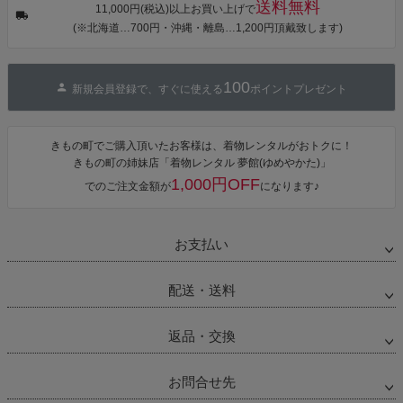
送料無料
カシュクール
11,000円(税込)以上お買い上げで
ワンピース 簡
(※北海道…700円・沖縄・離島…1,200円頂戴致します)
単着付け 大人
100
新規会員登録で、すぐに使える
ポイントプレゼント
きもの町でご購入頂いたお客様は、着物レンタルがおトクに！
きもの町の姉妹店「着物レンタル 夢館(ゆめやかた)」
1,000円OFF
でのご注文金額が
になります♪
お支払い
配送・送料
返品・交換
お問合せ先