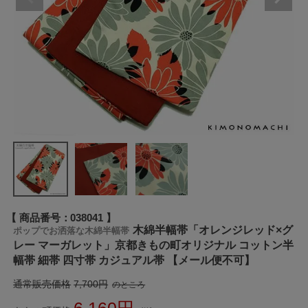
商品番号
038041
木綿半幅帯「オレンジレッド×グ
ポップでお洒落な木綿半幅帯
レー マーガレット」京都きもの町オリジナル コットン半
幅帯 細帯 四寸帯 カジュアル帯 【メール便不可】
通常販売価格
7,700
のところ