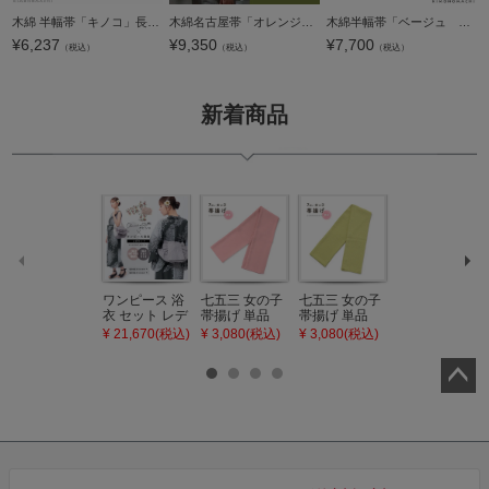
木綿 半幅帯「キノコ」長尺もあります 日本製 洒落帯 半巾帯 【メール便不可】＜H＞
木綿名古屋帯「オレンジレッド×グレー マーガレット」コットン名古屋帯 洒落帯 カジュアル帯 【メール便不可】ss2509ong15
木綿半幅帯「ベージュ 花」 木綿帯 半巾帯 コットン細帯 コットン帯 仕立て上がり帯 カジュアル 洒落帯 【メール便不可】＜H＞
¥
6,237
¥
9,350
¥
7,700
（税込）
（税込）
（税込）
新着商品
ワンピース 浴
七五三 女の子
七五三 女の子
七五三 7歳 女
衣 セット レデ
帯揚げ 単品
帯揚げ 単品
の子 丸ぐけ 帯
ィース 吸水速
「灰桃色」日
「若葉色」日
締め 単品「若
¥ 21,670(税込)
¥ 3,080(税込)
¥ 3,080(税込)
¥ 3,080(税込)
乾 ポリエステ
本製 7歳 女児
本製 7歳 女児
葉色」日本製
ル浴衣 浴衣2
七五三小物 お
七五三小物 お
帯締め 七五三
点セット（浴
びあげ 和装 着
びあげ 和装 着
小物 丸ぐけ紐
衣＋バッグ付
物
物
帯締め
ペー
き作り帯 オビ
KIMONOMAC
KIMONOMAC
KIMONOMAC
シェ）「ラン
HI オリジナル
HI オリジナル
HI オリジナル
ジト
タン・夜の葉
【メール便不
【メール便不
【メール便不
ップ
音・金継ぎ・
可】
可】
可】
チューリッ
へ
プ」Fサイズ