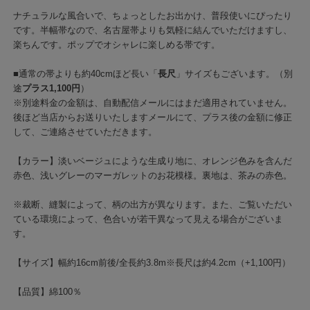
ナチュラルな風合いで、ちょっとしたお出かけ、普段使いにぴったり
です。半幅帯なので、名古屋帯よりも気軽に結んでいただけますし、
楽ちんです。ポップでオシャレに楽しめる帯です。
■通常の帯よりも約40cmほど長い「
長尺
」サイズもございます。（別
途
プラス1,100円
）
※別途料金の金額は、自動配信メールにはまだ適用されていません。
後ほど当店からお送りいたしますメールにて、プラス後の金額に修正
して、ご連絡させていただきます。
【カラー】淡いベージュにような生成り地に、オレンジ色みを含んだ
赤色、浅いグレーのマーガレットのお花模様。裏地は、茶みの赤色。
※裁断、縫製によって、柄の出方が異なります。また、ご覧いただい
ている環境によって、色合いが若干異なって見える場合がございま
す。
【サイズ】幅約16cm前後/全長約3.8m※長尺は約4.2cm（+1,100円）
【品質】綿100％