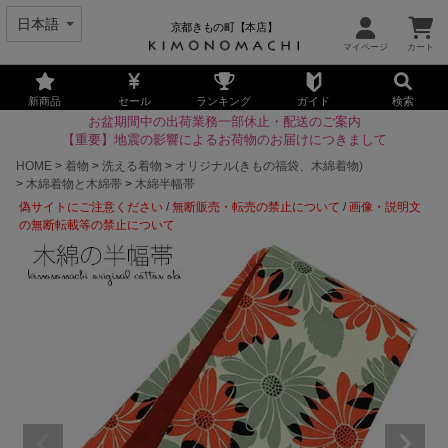
京都きもの町【本店】
新商品
セール
ランキング
ガイド
検索
お盆期間中の出荷業務一部休止・配送のご案内
【重要】地震の影響によるお荷物のお届けにつきまして
HOME
着物
洗える着物
オリジナル(きもの福袋、木綿着物)
木綿着物と木綿帯
木綿半幅帯
偽サイトにご注意ください
/
無断販売・転売の禁止について
/
画像・説明文
の無断転載等の禁止について