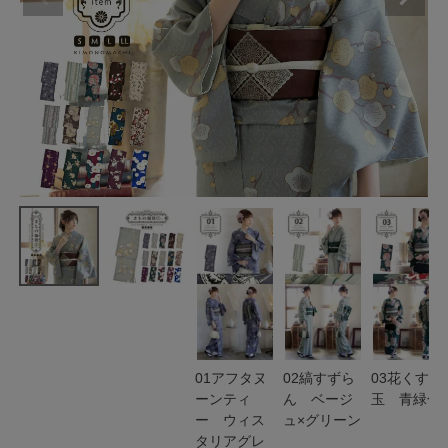
01アフタヌ
02縞すずら
03花くす
ーンティ
ん ベージ
玉 青緑色
ー ウィス
ュ×グリーン
タリアグレ