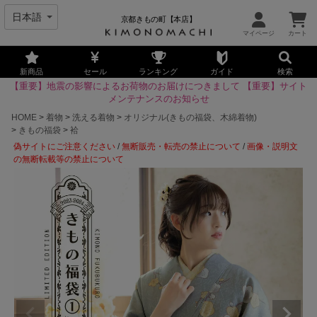
京都きもの町【本店】
新商品
セール
ランキング
ガイド
検索
【重要】地震の影響によるお荷物のお届けにつきまして
【重要】サイト
メンテナンスのお知らせ
HOME
着物
洗える着物
オリジナル(きもの福袋、木綿着物)
きもの福袋
袷
偽サイトにご注意ください
/
無断販売・転売の禁止について
/
画像・説明文
の無断転載等の禁止について