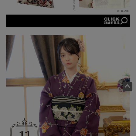
ペー
ジト
ップ
へ