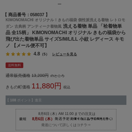
ー
商品番号
058037
KIMONOMACHI オリジナル！きもの福袋 個性派洗える着物 レトロモ
洗える着物 単品 「袷着物単
ダン 古典柄 アンティーク着物風
品 全15柄」 KIMONOMACHI オリジナル きもの福袋から
飛び出た着物単品 サイズS/M/L/LL 小紋 レディース キモ
ノ 【メール便不可】
4.8
（5）
レビューを見る
送料無料
通常販売価格
13,200
のところ
11,880
きもの町価格
税込
【
108
ポイント】進呈
発送について詳しくはコチラ⇒