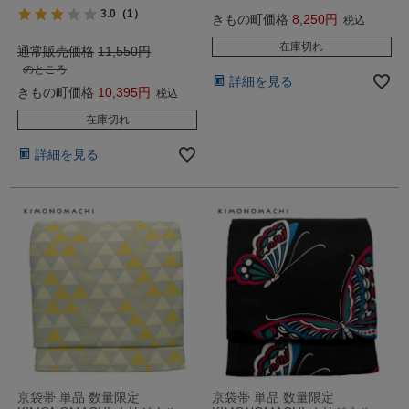
3.0
（1）
きもの町価格
8,250
税込
在庫切れ
通常販売価格
11,550
のところ
詳細を見る
きもの町価格
10,395
税込
在庫切れ
詳細を見る
京袋帯 単品 数量限定
京袋帯 単品 数量限定