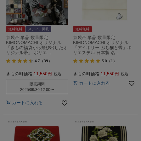
送料無料
メディア掲載
送料無料
京袋帯 単品 数量限定
京袋帯 単品 数量限定
KIMONOMACHI オリジナル
KIMONOMACHI オリジナル
「きもの福袋から飛び出したオ
「アイボリー ぶち猫と蝶」ポ
リジナル帯」 ポリエ…
リエステル 日本製 名…
4.7
（39）
5.0
（1）
きもの町価格
11,550
きもの町価格
11,550
税込
税込
カートに入れる
販売期間
2025/09/30 12:00
〜
カートに入れる