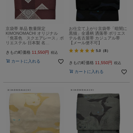
京袋帯 単品 数量限定
お仕立て上がり京袋帯「暗闇に
KIMONOMACHI オリジナル
黒猫」全通柄 洒落帯 ポリエス
「焦茶色 スクエアレース」ポ
テル名古屋帯 カジュアル帯
リエステル 日本製 名…
【メール便不可】
5.0
（8）
きもの町価格
11,550
税込
カートに入れる
きもの町価格
11,550
税込
カートに入れる