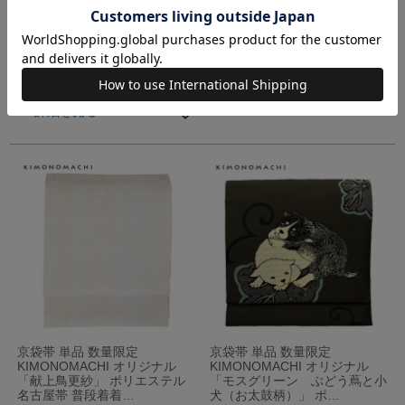
3.0
（1）
きもの町価格
10,450
税込
在庫切れ
きもの町価格
11,550
税込
在庫切れ
詳細を見る
詳細を見る
京袋帯 単品 数量限定
京袋帯 単品 数量限定
KIMONOMACHI オリジナル
KIMONOMACHI オリジナル
「献上鳥更紗」 ポリエステル
「モスグリーン ぶどう蔦と小
名古屋帯 普段着着…
犬（お太鼓柄）」 ポ…