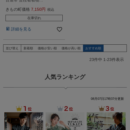
古屋帯 普段着着物…
きもの町価格
7,150
税込
在庫切れ
詳細を見る
並び替え
新着順
価格が安い順
価格が高い順
おすすめ順
23
件中
1
-
23
件表示
人気ランキング