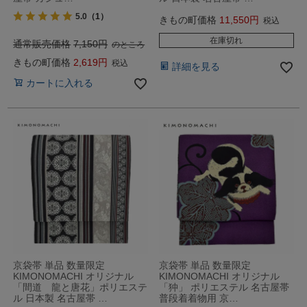
5.0
（1）
きもの町価格
11,550
税込
在庫切れ
通常販売価格
7,150
のところ
きもの町価格
2,619
税込
詳細を見る
カートに入れる
京袋帯 単品 数量限定
京袋帯 単品 数量限定
KIMONOMACHI オリジナル
KIMONOMACHI オリジナル
「間道 龍と唐花」ポリエステ
「狆」 ポリエステル 名古屋帯
ル 日本製 名古屋帯 …
普段着着物用 京…