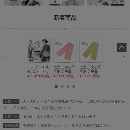
新着商品
ペー
ジト
ップ
ワンピース 浴
七五三 女の子
七五三 女の子
七五三 7歳 女
衣 セット レデ
帯揚げ 単品
帯揚げ 単品
の子 丸ぐけ 帯
へ
ィース 吸水速
「灰桃色」日
「若葉色」日
締め 単品「若
¥ 21,670(税込)
¥ 3,080(税込)
¥ 3,080(税込)
¥ 3,080(税込)
乾 ポリエステ
本製 7歳 女児
本製 7歳 女児
葉色」日本製
ル浴衣 浴衣2
七五三小物 お
七五三小物 お
帯締め 七五三
点セット（浴
びあげ 和装 着
びあげ 和装 着
小物 丸ぐけ紐
衣＋バッグ付
物
物
帯締め
き作り帯 オビ
KIMONOMAC
KIMONOMAC
KIMONOMAC
シェ）「ラン
HI オリジナル
HI オリジナル
HI オリジナル
お知らせ
きもの町からのご案内(自動配信メール・お問い合わせメールの返
タン・夜の葉
【メール便不
【メール便不
【メール便不
音・金継ぎ・
可】
可】
可】
信・ご注文確認メールなど)が届かない方へ
チューリッ
プ」Fサイズ
お知らせ
その他、きもの町からの各種お知らせはコチラ
カシュクール
ワンピース 簡
衣装協力
衣装協力・衣装貸し出し・リースをご希望の方はこちら
単着付け 大人