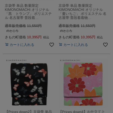
京袋帯 単品 数量限定
京袋帯 単品 数量限定
KIMONOMACHI オリジナル
KIMONOMACHI オリジナル
「黒 トランプ」 ポリエステ
「蔓いちご」 ポリエステル 名
ル 名古屋帯 普段着…
古屋帯 普段着着物…
通常販売価格
11,550
通常販売価格
11,550
のところ
のところ
きもの町価格
10,395
きもの町価格
10,395
税込
税込
カートに入れる
カートに入れる
【Prices down2】京袋帯 単品
【Prices down4】お仕立て上