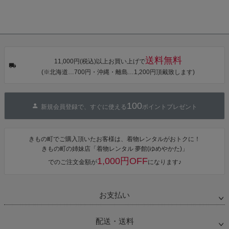
送料無料
11,000円(税込)以上お買い上げで
(※北海道…700円・沖縄・離島…1,200円頂戴致します)
100
新規会員登録で、すぐに使える
ポイントプレゼント
きもの町でご購入頂いたお客様は、着物レンタルがおトクに！
きもの町の姉妹店「着物レンタル 夢館(ゆめやかた)」
1,000円OFF
でのご注文金額が
になります♪
お支払い
配送・送料