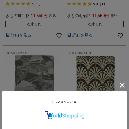
5.0
（1）
5.0
（1）
きもの町価格
11,550
きもの町価格
11,550
税込
税込
在庫切れ
在庫切れ
詳細を見る
詳細を見る
京袋帯 単品 数量限定
京袋帯 単品 数量限定
KIMONOMACHI オリジナル
KIMONOMACHI オリジナル
「叢雲に八咫烏」 ポリエステ
「花青海波」 ポリエステル 名
ル 名古屋帯 普段着…
古屋帯 普段着着物…