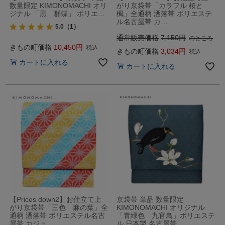
数量限定 KIMONOMACHI オリ
がり京袋帯「カラフル 桜と
ジナル 「黒 群蝶」 ポリエ…
楓」全通柄 洒落帯 ポリエステ
ル名古屋帯 カ…
5.0
（1）
通常販売価格
7,150
のところ
きもの町価格
10,450
税込
きもの町価格
3,034
税込
カートに入れる
カートに入れる
【Prices down2】お仕立て上
京袋帯 単品 数量限定
がり京袋帯「三色 麻の葉」全
KIMONOMACHI オリジナル
通柄 洒落帯 ポリエステル名古
「青緑色 九官鳥」ポリエステ
屋帯 カジュ…
ル 日本製 名古屋帯 …