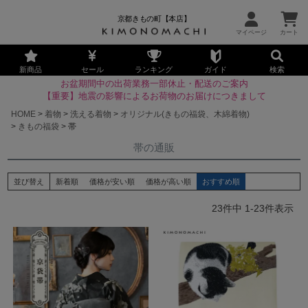
京都きもの町【本店】
新商品
セール
ランキング
ガイド
検索
お盆期間中の出荷業務一部休止・配送のご案内
【重要】地震の影響によるお荷物のお届けにつきまして
HOME
着物
洗える着物
オリジナル(きもの福袋、木綿着物)
きもの福袋
帯
帯の通販
並び替え
新着順
価格が安い順
価格が高い順
おすすめ順
23
件中
1
-
23
件表示