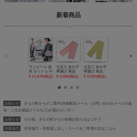
ペー
ジト
ップ
新着商品
へ
ワンピース 浴
七五三 女の子
七五三 女の子
七五三 7歳 女
衣 セット レデ
帯揚げ 単品
帯揚げ 単品
の子 丸ぐけ 帯
ィース 吸水速
「灰桃色」日
「若葉色」日
締め 単品「若
¥ 21,670(税込)
¥ 3,080(税込)
¥ 3,080(税込)
¥ 3,080(税込)
乾 ポリエステ
本製 7歳 女児
本製 7歳 女児
葉色」日本製
ル浴衣 浴衣2
七五三小物 お
七五三小物 お
帯締め 七五三
点セット（浴
びあげ 和装 着
びあげ 和装 着
小物 丸ぐけ紐
衣＋バッグ付
物
物
帯締め
き作り帯 オビ
KIMONOMAC
KIMONOMAC
KIMONOMAC
シェ）「ラン
HI オリジナル
HI オリジナル
HI オリジナル
お知らせ
きもの町からのご案内(自動配信メール・お問い合わせメールの返
タン・夜の葉
【メール便不
【メール便不
【メール便不
音・金継ぎ・
可】
可】
可】
信・ご注文確認メールなど)が届かない方へ
チューリッ
プ」Fサイズ
お知らせ
その他、きもの町からの各種お知らせはコチラ
カシュクール
ワンピース 簡
衣装協力
衣装協力・衣装貸し出し・リースをご希望の方はこちら
単着付け 大人