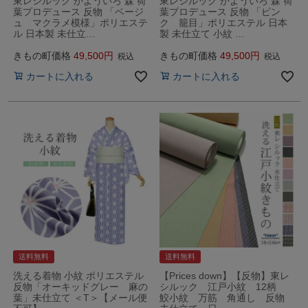
東レシルック かよういろ 森 荷
東レシルック かよういろ 森 荷
葉プロデュース 反物 「ベージ
葉プロデュース 反物 「ピン
ュ マクラメ模様」ポリエステ
ク 籠目」ポリエステル 日本
ル 日本製 未仕立…
製 未仕立て 小紋 …
きもの町価格
49,500
きもの町価格
49,500
税込
税込
カートに入れる
カートに入れる
送料無料
送料無料
洗える着物 小紋 ポリエステル
【Prices down】【反物】東レ
反物「オーキッドグレー 麻の
シルック 江戸小紋 12柄
葉」未仕立て ＜T＞【メール便
鮫小紋 万筋 角通し 反物