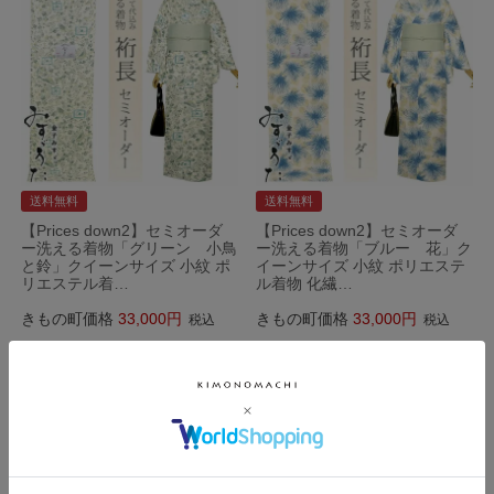
送料無料
送料無料
【Prices down2】セミオーダ
【Prices down2】セミオーダ
ー洗える着物「グリーン 小鳥
ー洗える着物「ブルー 花」ク
と鈴」クイーンサイズ 小紋 ポ
イーンサイズ 小紋 ポリエステ
リエステル着…
ル着物 化繊…
きもの町価格
33,000
きもの町価格
33,000
税込
税込
詳細を見る
詳細を見る