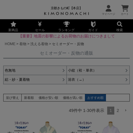
京都きもの町【本店】
新商品
セール
ランキング
ガイド
検索
【重要】地震の影響によるお荷物のお届けにつきまして
HOME
着物
洗える着物
セミオーダー・反物
セミオーダー・反物の通販
色無地
小紋（袷・単衣）
絽・紗・夏着物
浴衣（→）
並び替え
新着順
価格が安い順
価格が高い順
おすすめ順
49
件中
1
-
30
件表示
1
2