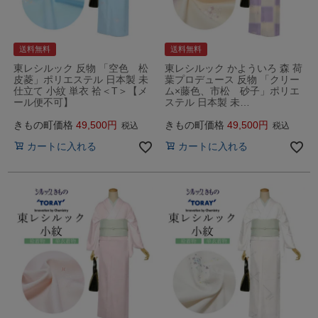
送料無料
送料無料
東レシルック 反物 「空色 松
東レシルック かよういろ 森 荷
皮菱」ポリエステル 日本製 未
葉プロデュース 反物 「クリー
仕立て 小紋 単衣 袷＜T＞【メ
ム×藤色、市松 砂子」ポリエ
ール便不可】
ステル 日本製 未…
きもの町価格
49,500
きもの町価格
49,500
税込
税込
カートに入れる
カートに入れる