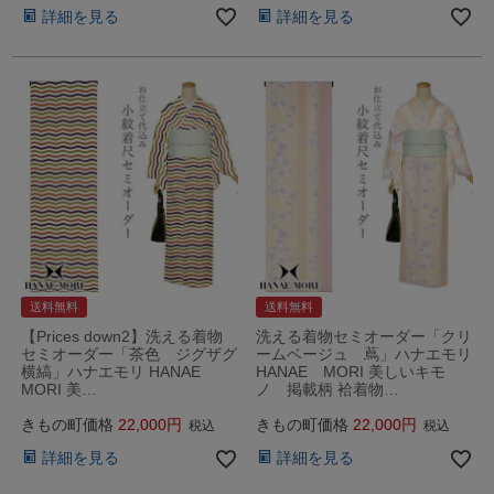
詳細を見る
詳細を見る
送料無料
送料無料
【Prices down2】洗える着物
洗える着物セミオーダー「クリ
セミオーダー「茶色 ジグザグ
ームベージュ 蔦」ハナエモリ
横縞」ハナエモリ HANAE
HANAE MORI 美しいキモ
MORI 美…
ノ 掲載柄 袷着物…
きもの町価格
22,000
きもの町価格
22,000
税込
税込
詳細を見る
詳細を見る