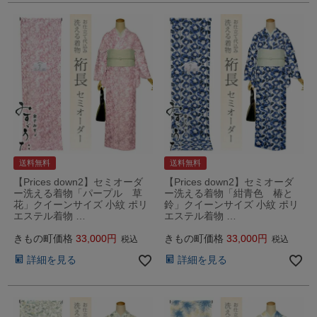
送料無料
送料無料
【Prices down2】セミオーダ
【Prices down2】セミオーダ
ー洗える着物「パープル 草
ー洗える着物「紺青色 椿と
花」クイーンサイズ 小紋 ポリ
鈴」クイーンサイズ 小紋 ポリ
エステル着物 …
エステル着物 …
きもの町価格
33,000
きもの町価格
33,000
税込
税込
詳細を見る
詳細を見る