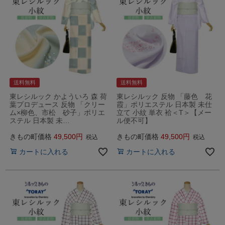
送料無料
送料無料
東レシルック かよういろ 森 荷
東レシルック 反物 「藤色 花
葉プロデュース 反物 「クリー
霞」ポリエステル 日本製 未仕
ム×柳色、市松 砂子」ポリエ
立て 小紋 単衣 袷＜T＞【メー
ステル 日本製 未…
ル便不可】
きもの町価格
49,500
きもの町価格
49,500
税込
税込
カートに入れる
カートに入れる