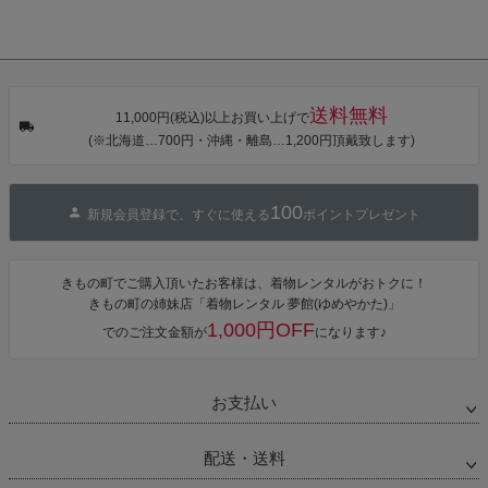
送料無料
11,000円(税込)以上お買い上げで
(※北海道…700円・沖縄・離島…1,200円頂戴致します)
100
新規会員登録で、すぐに使える
ポイントプレゼント
きもの町でご購入頂いたお客様は、着物レンタルがおトクに！
きもの町の姉妹店「着物レンタル 夢館(ゆめやかた)」
1,000円OFF
でのご注文金額が
になります♪
お支払い
配送・送料