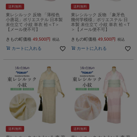
送料無料
送料無料
東レシルック 反物 「薄桜色
東レシルック 反物 「象牙色
小唐花」ポリエステル 日本製
幾何学模様」ポリエステル 日
未仕立て 小紋 単衣 袷＜T＞
本製 未仕立て 小紋 単衣 袷＜T
【メール便不可】
＞【メール便不可】
きもの町価格
49,500
きもの町価格
49,500
税込
税込
カートに入れる
カートに入れる
送料無料
送料無料