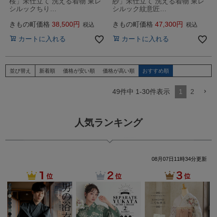
桜」未仕立て 洗える着物 東レ
紗」未仕立て 洗える着物 東レ
シルックちり…
シルック紋意匠…
きもの町価格
38,500
きもの町価格
47,300
税込
税込
カートに入れる
カートに入れる
並び替え
新着順
価格が安い順
価格が高い順
おすすめ順
49
件中
1
-
30
件表示
1
2
人気ランキング