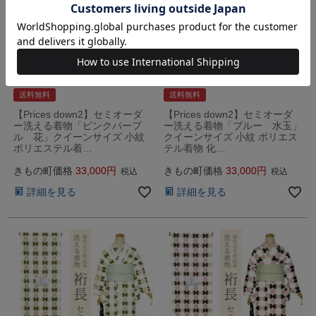
送料無料
送料無料
【Prices down2】セミオーダ
【Prices down2】セミオーダ
ー洗える着物「ピンクパープ
ー洗える着物「ブルー 水玉」
ル 花」クイーンサイズ 小紋
クイーンサイズ 小紋 ポリエス
ポリエステル着…
テル着物 化…
きもの町価格
33,000
きもの町価格
33,000
税込
税込
詳細を見る
詳細を見る