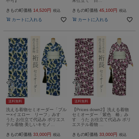
不可】
未仕立て 日…
きもの町価格
14,520
きもの町価格
45,100
税込
税込
カートに入れる
カートに入れる
送料無料
送料無料
洗える着物セミオーダー「ブル
【Prices down2】洗える着物
ー×イエロー リーフ」みすゞ
セミオーダー「紫色 椿」み
うた お仕立て代込み ポリエス
すゞうた お仕立て代込み ポリ
テル着物 美しいキモノ…
エステル着物 …
きもの町価格
33,000
きもの町価格
33,000
税込
税込