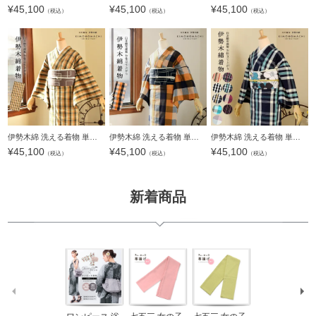
¥
45,100
¥
45,100
¥
45,100
（税込）
（税込）
（税込）
伊勢木綿 洗える着物 単品「重ね弁慶格子 オリーブ×黄土色×生成色」お仕立て上がり 木綿きもの 日本製 三重県 伝統工芸品 単衣 綿 カジュアル チェック 小紋 レディース キモノ kimono【メール便不可】
伊勢木綿 洗える着物 単品「六升格子 紺×橙」お仕立て上がり 木綿きもの 日本製 三重県 伝統工芸品 単衣 綿 カジュアル チェック 小紋 レディース キモノ kimono【メール便不可】
伊勢木綿 洗える着物 単品 「やたら縞・格子・重ね弁慶格子・三升格子 白×浅葱色、白×薄橙色・箱格子 紫紺×赤紫色、水色×薄墨、浅蘇芳色・やたら格子」 お仕立て上がり 木綿きもの 日本製 三重県 伝統工芸品 単
¥
45,100
¥
45,100
¥
45,100
（税込）
（税込）
（税込）
新着商品