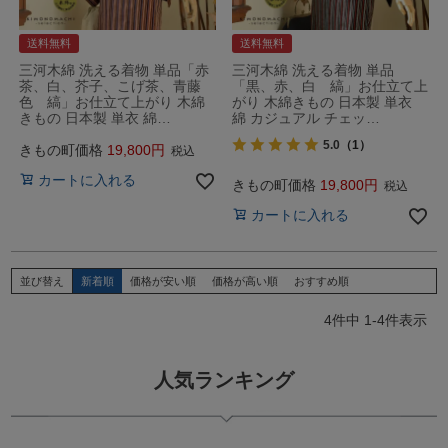
送料無料
送料無料
三河木綿 洗える着物 単品「赤
三河木綿 洗える着物 単品
茶、白、芥子、こげ茶、青藤
「黒、赤、白 縞」お仕立て上
色 縞」お仕立て上がり 木綿
がり 木綿きもの 日本製 単衣
きもの 日本製 単衣 綿…
綿 カジュアル チェッ…
5.0
（1）
きもの町価格
19,800
税込
カートに入れる
きもの町価格
19,800
税込
カートに入れる
並び替え
新着順
価格が安い順
価格が高い順
おすすめ順
4
件中
1
-
4
件表示
人気ランキング