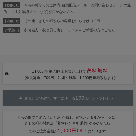
シェ）「ラン
HI オリジナル
HI オリジナル
HI オリジナル
お知らせ
きもの町からのご案内(自動配信メール・お問い合わせメールの返
タン・夜の葉
【メール便不
【メール便不
【メール便不
音・金継ぎ・
可】
可】
可】
信・ご注文確認メールなど)が届かない方へ
チューリッ
プ」Fサイズ
お知らせ
その他、きもの町からの各種お知らせはコチラ
カシュクール
ワンピース 簡
衣装協力
衣装協力・衣装貸し出し・リースをご希望の方はこちら
単着付け 大人
送料無料
11,000円(税込)以上お買い上げで
(※北海道…700円・沖縄・離島…1,200円頂戴致します)
100
新規会員登録で、すぐに使える
ポイントプレゼント
きもの町でご購入頂いたお客様は、着物レンタルがおトクに！
きもの町の姉妹店「着物レンタル 夢館(ゆめやかた)」
1,000円OFF
でのご注文金額が
になります♪