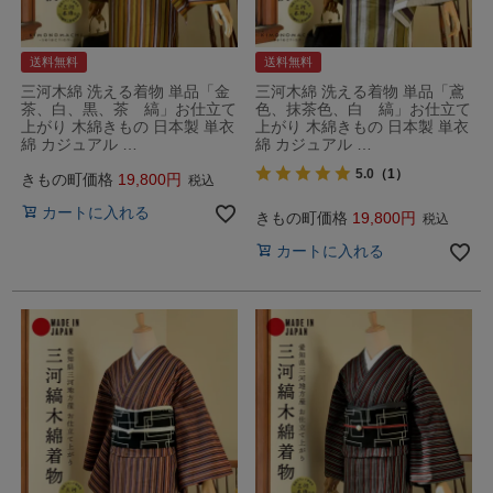
送料無料
送料無料
三河木綿 洗える着物 単品「金
三河木綿 洗える着物 単品「鳶
茶、白、黒、茶 縞」お仕立て
色、抹茶色、白 縞」お仕立て
上がり 木綿きもの 日本製 単衣
上がり 木綿きもの 日本製 単衣
綿 カジュアル …
綿 カジュアル …
5.0
（1）
きもの町価格
19,800
税込
カートに入れる
きもの町価格
19,800
税込
カートに入れる