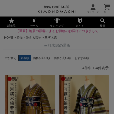
京都きもの町【本店】
新商品
セール
ランキング
ガイド
検索
【重要】地震の影響によるお荷物のお届けにつきまして
HOME
着物
洗える着物
三河木綿
三河木綿の通販
並び替え
新着順
価格が安い順
価格が高い順
おすすめ順
4
件中
1
-
4
件表示