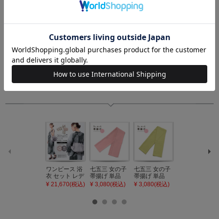
新着商品
ワンピース 浴
七五三 女の子
七五三 女の子
七五三 7歳 女
衣 セット レデ
帯揚げ 単品
帯揚げ 単品
の子 丸ぐけ 帯
ィース 吸水速
「灰桃色」日
「若葉色」日
締め 単品「若
¥ 21,670(税込)
¥ 3,080(税込)
¥ 3,080(税込)
¥ 3,080(税込)
乾 ポリエステ
本製 7歳 女児
本製 7歳 女児
葉色」日本製
ル浴衣 浴衣2
七五三小物 お
七五三小物 お
帯締め 七五三
点セット（浴
びあげ 和装 着
びあげ 和装 着
小物 丸ぐけ紐
衣＋バッグ付
物
物
帯締め
き作り帯 オビ
KIMONOMAC
KIMONOMAC
KIMONOMAC