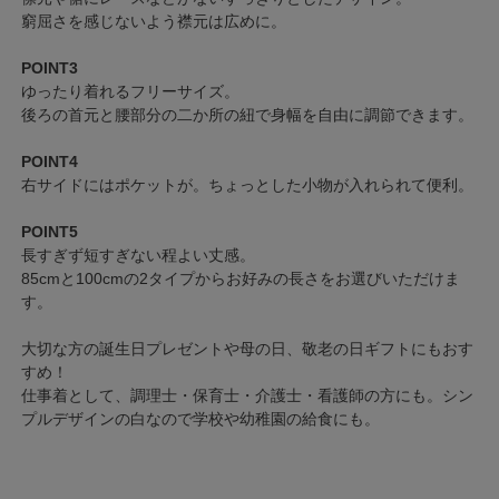
窮屈さを感じないよう襟元は広めに。
POINT3
ゆったり着れるフリーサイズ。
後ろの首元と腰部分の二か所の紐で身幅を自由に調節できます。
POINT4
右サイドにはポケットが。ちょっとした小物が入れられて便利。
POINT5
長すぎず短すぎない程よい丈感。
85cmと100cmの2タイプからお好みの長さをお選びいただけま
す。
大切な方の誕生日プレゼントや母の日、敬老の日ギフトにもおす
すめ！
仕事着として、調理士・保育士・介護士・看護師の方にも。シン
プルデザインの白なので学校や幼稚園の給食にも。