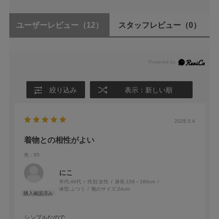
ユーザーレビュー
（12）
スタッフレビュー
（0）
絞り込み
表示：新しい順
2026.5.4
着物との相性がよい
色：85
にこ
年代:
40代
性別:
女性
身長:
156～160cm
体型:
ふつう
靴のサイズ:
24cm
シンプルなので