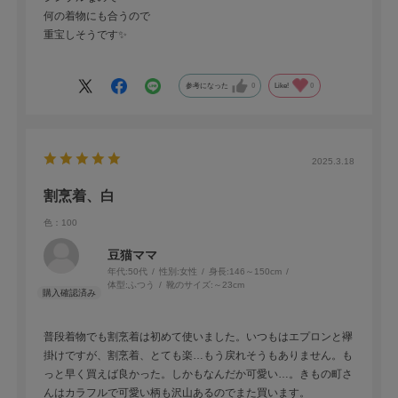
何の着物にも合うので
重宝しそうです✨
参考になった
0
Like!
0
2025.3.18
割烹着、白
色：100
豆猫ママ
年代:
50代
性別:
女性
身長:
146～150cm
体型:
ふつう
靴のサイズ:
～23cm
普段着物でも割烹着は初めて使いました。いつもはエプロンと襷
掛けですが、割烹着、とても楽…もう戻れそうもありません。も
っと早く買えば良かった。しかもなんだか可愛い…。きもの町さ
んはカラフルで可愛い柄も沢山あるのでまた買います。