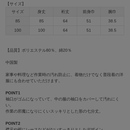
【サイズ】
サイズ
身丈
裄丈
前身巾
腕巾
85
85
64
51
38.5
100
100
64
51
38.5
【品質】ポリエステル80％、綿20％
中国製
家事や料理など作業時の汚れ防止に、着物だけでなく普段着の洋
服にも合わせていただけます。
POINT1
袖口がゴムになっていて、中の服の袖口をカバーして汚れにく
い。
作業の邪魔になりにくいスッキリとした形の七分丈。
POINT2
襟元や裾にレースなどがないすっきりとしたデザイン。