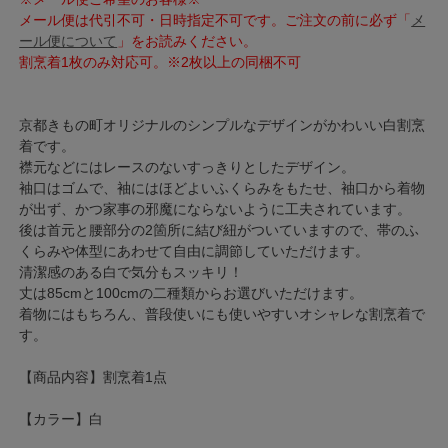
メール便は代引不可・日時指定不可です。ご注文の前に必ず「
メ
ール便について
」をお読みください。
割烹着1枚のみ対応可。※2枚以上の同梱不可
京都きもの町オリジナルのシンプルなデザインがかわいい白割烹
着です。
襟元などにはレースのないすっきりとしたデザイン。
袖口はゴムで、袖にはほどよいふくらみをもたせ、袖口から着物
が出ず、かつ家事の邪魔にならないように工夫されています。
後は首元と腰部分の2箇所に結び紐がついていますので、帯のふ
くらみや体型にあわせて自由に調節していただけます。
清潔感のある白で気分もスッキリ！
丈は85cmと100cmの二種類からお選びいただけます。
着物にはもちろん、普段使いにも使いやすいオシャレな割烹着で
す。
【商品内容】割烹着1点
【カラー】白