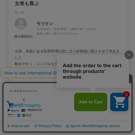
女将も喜ぶ
色：85
モリケン
年代:
40代
性別:
男性
身長:
166～170cm
体型:
小柄
靴のサイズ:
27cm
今回、赤坂にある割烹料理の店に立つ女将様に購入させて頂きま
した
動きやすく、シンプルなデザインにも喜んでました
是非また購入させて頂きます
よろしくお願いします
参考になった
0
Like!
0
もっと見る
カートに入れる