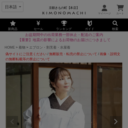
京都きもの町【本店】
新商品
セール
ランキング
ガイド
検索
お盆期間中の出荷業務一部休止・配送のご案内
【重要】地震の影響によるお荷物のお届けにつきまして
HOME
着物
エプロン・割烹着・水屋着
偽サイトにご注意ください
/
無断販売・転売の禁止について
/
画像・説明文
の無断転載等の禁止について