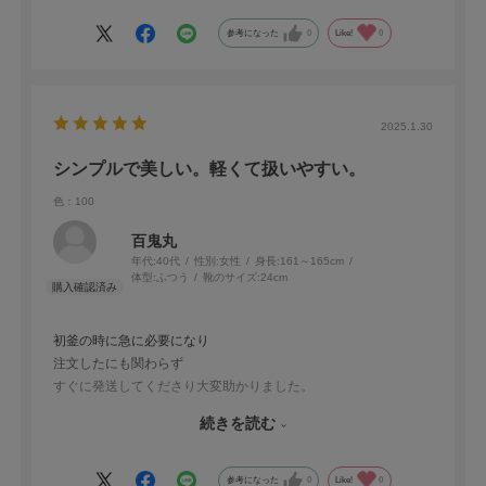
参考になった
0
Like!
0
2025.1.30
シンプルで美しい。軽くて扱いやすい。
色：100
百鬼丸
年代:
40代
性別:
女性
身長:
161～165cm
体型:
ふつう
靴のサイズ:
24cm
初釜の時に急に必要になり
注文したにも関わらず
すぐに発送してくださり大変助かりました。
シワになりにくく無駄なデザインがないのでスッキリ綺麗に着れ
続きを読む
ました。
お勧めです！！
参考になった
0
Like!
0