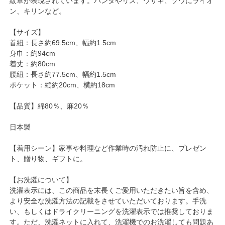
紋章が表現されています。パンダやリス、ウサギ、ゾウにライオ
ン、キリンなど。
【サイズ】
首紐：長さ約69.5cm、幅約1.5cm
身巾：約94cm
着丈：約80cm
腰紐：長さ約77.5cm、幅約1.5cm
ポケット：縦約20cm、横約18cm
【品質】綿80％、麻20％
日本製
【着用シーン】家事や料理など作業時の汚れ防止に、プレゼン
ト、贈り物、ギフトに。
【お洗濯について】
洗濯表示には、この商品を末長くご愛用いただきたい旨を含め、
より安全な洗濯方法の記載をさせていただいております。手洗
い、もしくはドライクリーニングを洗濯表示では推奨しておりま
す。ただ、洗濯ネットに入れて、洗濯機でのお洗濯しても問題あ