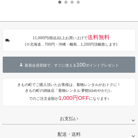
点セット（浴
びあげ 和装 着
びあげ 和装 着
小物 丸ぐけ紐
衣＋バッグ付
物
物
帯締め
き作り帯 オビ
KIMONOMAC
KIMONOMAC
KIMONOMAC
シェ）「ラン
HI オリジナル
HI オリジナル
HI オリジナル
タン・夜の葉
【メール便不
【メール便不
【メール便不
音・金継ぎ・
可】
可】
可】
チューリッ
プ」Fサイズ
送料無料
カシュクール
11,000円(税込)以上お買い上げで
ワンピース 簡
(※北海道…700円・沖縄・離島…1,200円頂戴致します)
単着付け 大人
100
新規会員登録で、すぐに使える
ポイントプレゼント
きもの町でご購入頂いたお客様は、着物レンタルがおトクに！
きもの町の姉妹店「着物レンタル 夢館(ゆめやかた)」
1,000円OFF
でのご注文金額が
になります♪
お支払い
配送・送料