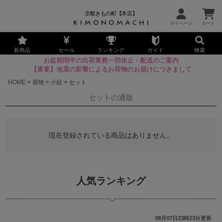
京都きもの町【本店】
新商品
セール
ランキング
ガイド
検索
お盆期間中の出荷業務一部休止・配送のご案内
【重要】地震の影響によるお荷物のお届けにつきまして
HOME
着物
小紋
セット
セットの通販
現在登録されている商品はありません。
人気ランキング