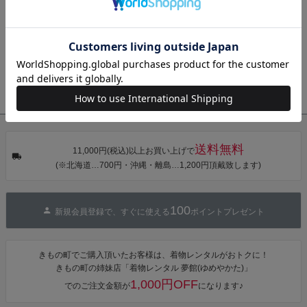
お知らせ
きもの町からのご案内(自動配信メール・お問い合わせメールの返
タン・夜の葉
【メール便不
【メール便不
【メール便不
音・金継ぎ・
可】
可】
可】
信・ご注文確認メールなど)が届かない方へ
チューリッ
プ」Fサイズ
お知らせ
その他、きもの町からの各種お知らせはコチラ
カシュクール
ワンピース 簡
衣装協力
衣装協力・衣装貸し出し・リースをご希望の方はこちら
単着付け 大人
送料無料
11,000円(税込)以上お買い上げで
(※北海道…700円・沖縄・離島…1,200円頂戴致します)
100
新規会員登録で、すぐに使える
ポイントプレゼント
きもの町でご購入頂いたお客様は、着物レンタルがおトクに！
きもの町の姉妹店「着物レンタル 夢館(ゆめやかた)」
1,000円OFF
でのご注文金額が
になります♪