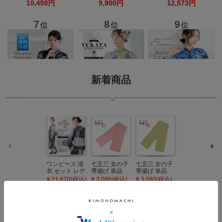
新着商品
ワンピース 浴
七五三 女の子
七五三 女の子
七五三 7歳 女
衣 セット レデ
帯揚げ 単品
帯揚げ 単品
の子 丸ぐけ 帯
ィース 吸水速
「灰桃色」日
「若葉色」日
締め 単品「若
¥ 21,670(税込)
¥ 3,080(税込)
¥ 3,080(税込)
¥ 3,080(税込)
乾 ポリエステ
本製 7歳 女児
本製 7歳 女児
葉色」日本製
ル浴衣 浴衣2
七五三小物 お
七五三小物 お
帯締め 七五三
点セット（浴
びあげ 和装 着
びあげ 和装 着
小物 丸ぐけ紐
衣＋バッグ付
物
物
帯締め
き作り帯 オビ
KIMONOMAC
KIMONOMAC
KIMONOMAC
シェ）「ラン
HI オリジナル
HI オリジナル
HI オリジナル