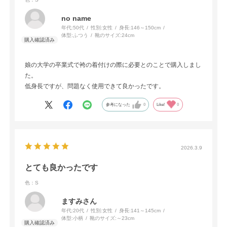
no name
年代:
50代
性別:
女性
身長:
146～150cm
体型:
ふつう
靴のサイズ:
24cm
娘の大学の卒業式で袴の着付けの際に必要とのことで購入しまし
た。
低身長ですが、問題なく使用できて良かったです。
参考になった
0
Like!
0
2026.3.9
とても良かったです
色：S
ますみさん
年代:
20代
性別:
女性
身長:
141～145cm
体型:
小柄
靴のサイズ:
～23cm