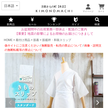
京都きもの町【本店】
新商品
セール
ランキング
ガイド
検索
お盆期間中の出荷業務一部休止・配送のご案内
【重要】地震の影響によるお荷物のお届けにつきまして
HOME
着付け用品
肌着
肌襦袢・和装スリップ
偽サイトにご注意ください
/
無断販売・転売の禁止について
/
画像・説明文
の無断転載等の禁止について