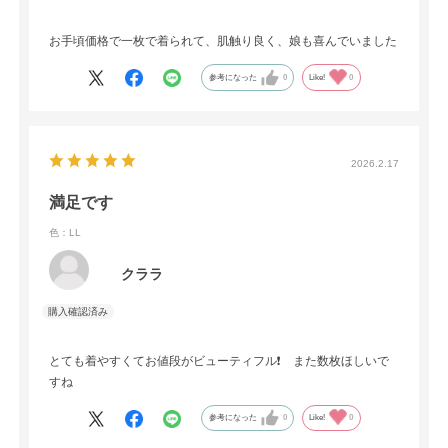
お手頃価格で一枚で着られて、肌触り良く、娘も喜んでいました
参考になった
0
Like!
0
2026.2.17
満足です
色：LL
クララ
とても着やすくてお値段がビューティフル❗️ また数枚ほしいで
すね
参考になった
0
Like!
0