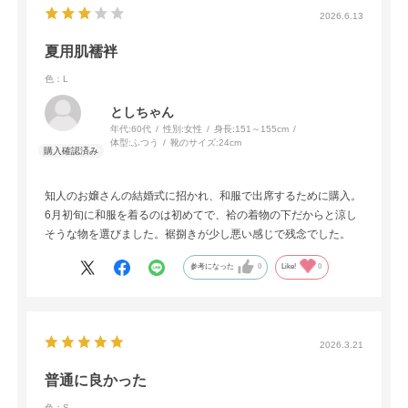
2026.6.13
夏用肌襦袢
色：L
としちゃん
年代:
60代
性別:
女性
身長:
151～155cm
体型:
ふつう
靴のサイズ:
24cm
知人のお嬢さんの結婚式に招かれ、和服で出席するために購入。
6月初旬に和服を着るのは初めてで、袷の着物の下だからと涼し
そうな物を選びました。裾捌きが少し悪い感じで残念でした。
参考になった
0
Like!
0
2026.3.21
普通に良かった
色：S