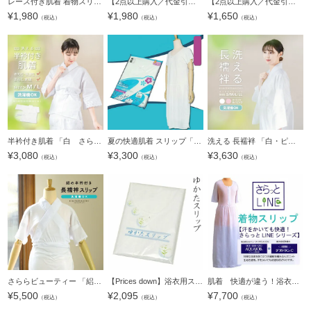
レース付き肌着 着物スリップ 裾除け付き肌襦袢 衣紋抜き付き 着崩れ防止 お手入れ簡単 おうちで洗える 春・夏・秋・冬用 オールシーズン【送料無料】【メール便のみ】ss2406wkm10
【2点以上購入／代金引換／日時指定／ラッピングはこちら】レース付き肌着 着物スリップ 裾除け付き肌襦袢 衣紋抜き付き 着崩れ防止 お手入れ簡単 おうちで洗える 春・夏・秋・冬用 オールシーズン【送料別】【メー
【2点以上購入／代金引換／日時指定／ラッピングはこちら】肌着 着物スリップ 裾除け付き肌襦袢 衣紋抜き付き 着崩れ防止 お手入れ簡単 おうちで洗える 春・夏・秋・冬用 オールシーズン【送料別】【メール便不可】
¥
1,980
¥
1,980
¥
1,650
（税込）
（税込）
（税込）
半衿付き肌着 「白 さらし木綿 ポリエステル塩瀬の半衿」 おうちで洗える 襟付き肌襦袢 レース袖半襦袢 うそつき肌襦袢 塩瀬 春・初夏・秋・冬用 日本製【メール便対応可】＜R＞
夏の快適肌着 スリップ「白色」浴衣 東レ 機能性原糸 着物 スリップ＜H＞
洗える 長襦袢 「白・ピンク 全2色」 S/M/L/LLサイズ 掛け衿つき 地紋入り 長襦袢 洗える襦袢 白半衿付き お仕立て上がり長襦袢 掛衿 掛け襟 ポリエステル 洗える長襦袢 衣紋抜きなし 小さいサイズ 大きいサイズ 【
¥
3,080
¥
3,300
¥
3,630
（税込）
（税込）
（税込）
さららビューティー 「絽の半衿付き 長襦袢スリップ 白」M/Lサイズ 東レグループ 機能性原糸使用 夏着物 浴衣 肌着 スリップ 和装肌着【メール便不可】
【Prices down】浴衣用スリップＭ/Ｌ 夏もOK浴衣着付け小物＜R＞ss2509wkm10
肌着 快適が違う！浴衣にもＯＫな特殊繊維を編み込んだサラサラ肌着「さらっとLINE 着物スリップ」 M/L夏もOK浴衣着付け小物＜R＞
¥
5,500
¥
2,095
¥
7,700
（税込）
（税込）
（税込）