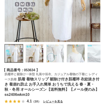
商品番号
053634
肌襦袢と裾除け一体型 礼装や浴衣、カジュアル着物の下着に レディ
肌着 着物スリップ 裾除け付き肌襦袢 衣紋抜き付
ース肌着
き 着崩れ防止 お手入れ簡単 おうちで洗える 春・夏・
秋・冬用 オールシーズン【送料無料】【メール便のみ】
ss2406wkm10
4.1
（10）
レビューを見る