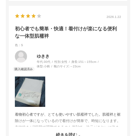
2026.1.22
初心者でも簡単・快適！着付けが楽になる便利
な一体型肌襦袢
色：S
ゆきき
年代:
30代
性別:
女性
身長:
151～155cm
体型:
小柄
靴のサイズ:
～23cm
着物初心者ですが、とても使いやすい肌襦袢でした。肌襦袢と裾
除けが一体になっているので着付けが簡単で、時短になります。
衣紋抜きが3段階で調整できるのも便利で、衿元がきれいに決ま
り着崩れもしにくかったです。生地は綿混で肌触りが良く、洗濯
続きを読む