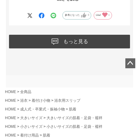
できる点も嬉しいポイントでした。
参考になった
0
Like!
1
もっと見る
ペー
ジト
ップ
へ
HOME
全商品
HOME
浴衣
着付け小物
浴衣用スリップ
HOME
成人式・卒業式・振袖小物
肌着
HOME
大きいサイズ
大きいサイズの肌着・足袋・襦袢
HOME
小さいサイズ
小さいサイズの肌着・足袋・襦袢
HOME
着付け用品
肌着