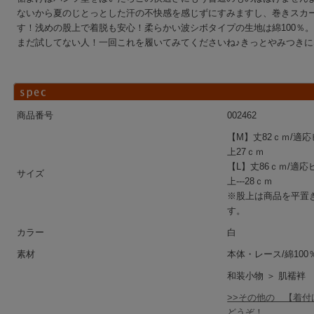
ないから夏のじとっとした汗の不快感を感じずにすみますし、巻きスカ
す！浅めの股上で着脱も安心！柔らかい波シボタイプの生地は綿100％
まだ試してない人！一回これを履いてみてくださいね♪きっとやみつき
商品番号
002462
【M】丈82ｃｍ/適応
上27ｃｍ
【L】丈86ｃｍ/適応
サイズ
上---28ｃｍ
※股上は商品を平置
す。
カラー
白
素材
本体・レース/綿100
和装小物 ＞ 肌襦袢
>>その他の 【着
どうぞ！