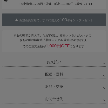
ワンピース 簡
(※北海道…700円・沖縄・離島…1,200円頂戴致します)
単着付け 大人
100
新規会員登録で、すぐに使える
ポイントプレゼント
きもの町でご購入頂いたお客様は、着物レンタルがおトクに！
きもの町の姉妹店「着物レンタル 夢館(ゆめやかた)」
1,000円OFF
でのご注文金額が
になります♪
お支払い
配送・送料
返品・交換
お問合せ先