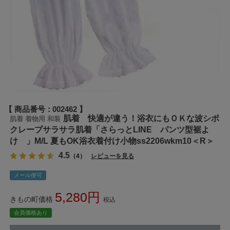
商品番号
002462
肌着 快適が違う！浴衣にもＯＫな波シボ
肌着 着物用 和装
クレープサラサラ肌着「さらっとLINE パンツ型裾よ
け 」M/L 夏もOK浴衣着付け小物ss2206wkm10＜R＞
4.5
（4）
レビューを見る
メール便可
5,280
きもの町価格
税込
会員価格あり