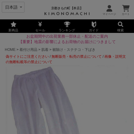
京都きもの町【本店】
新商品
セール
ランキング
ガイド
検索
お盆期間中の出荷業務一部休止・配送のご案内
【重要】地震の影響によるお荷物のお届けにつきまして
HOME
着付け用品
肌着
裾除け・ステテコ・下ばき
偽サイトにご注意ください
/
無断販売・転売の禁止について
/
画像・説明文
の無断転載等の禁止について