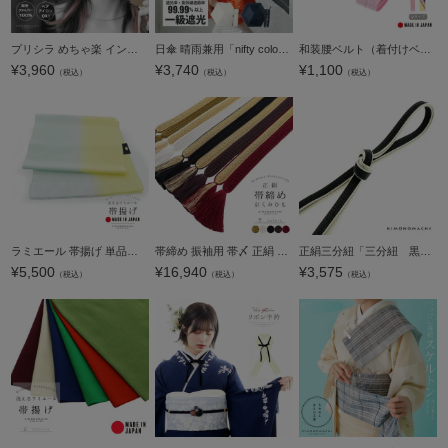
プリシラ めちゃ楽 インナーエクステ「ブラック、ダークブラウン、マロンブラウン、ラベンダー、プラム、ゴールド、グレー、グリーン、バイオレット」耐熱 ワンタッチ インナー エクステ ウィッグ 前髪 後ろ髪 エク
日傘 晴雨兼用「nifty colors 遮光ことりたちミニ55 オフホワイト・ネイビー 2468」遮光 遮熱 撥水 はっ水 防水 UVカット PU加工 折りたたみ 折傘 女性用 レディース women's プレゼント ギフト 母の日【メール便不
和装腰ベルト（着付けベルト）Ｍサイズ一個【メール便不可】＜R＞
¥
3,960
¥
3,740
¥
1,100
（税込）
（税込）
（税込）
ラミエール 帯揚げ 単品「レモン×ミント No.2」日本製 帯あげ おびあげ 帯揚 ぼかし 洗える【メール便対応可】
帯締め 振袖用 帯〆 正絹 「白×金・黒×金・茶×金・臙脂×金・利休×金」 日本製 京くみひも シンプル 豪華 おしゃれ お洒落 組紐 くみひも 組みひも 成人式 結婚式 振袖 正絹帯締め 振袖用帯締め 着物 振袖小物
正絹三分紐「三分紐 黒×白」帯締め 組紐 洒落小物 【メール便対応可】＜H＞
¥
5,500
¥
16,940
¥
3,575
（税込）
（税込）
（税込）