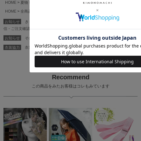
HOME
夏物
夏用肌着・足袋
HOME
全商品
お知らせ
きもの町からのご案内(自動配信メール・お問い合わせメールの返
信・ご注文確認メールなど)が届かない方へ
お知らせ
その他、きもの町からの各種お知らせはコチラ
衣装協力
衣装協力・衣装貸し出し・リースをご希望の方はこちら
Recommend
この商品をみたお客様はコレもみています