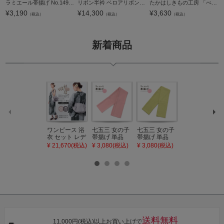
ラミエール帯揚げ No.149・No.151・No.158・No.171・No.172・No.176 帯あげ おびあげ 帯揚 日本製 洗える 無地 【メール便対応可】
リボン半衿 ベロアリボンレース付「黒ベロア×オフホワイト」 和風館 フリル 半襟 洒落半衿 洒落小物 成人式の振袖、卒業式の袴に かわいい 華やか ゴージャス 【メール便対応可】
たかはしきもの工房 「べっぴん帯板 スケルトン」 和装肌着 腰骨にあたらない 透明 夏帯用 帯板 レディース 日本製 着物用肌着 下着 着付け 着物 【メール便不可】＜H＞
¥
3,190
¥
14,300
¥
3,630
（税込）
（税込）
（税込）
新着商品
ワンピース 浴
七五三 女の子
七五三 女の子
七五三 7歳 女
衣 セット レデ
帯揚げ 単品
帯揚げ 単品
の子 丸ぐけ 帯
ィース 吸水速
「灰桃色」日
「若葉色」日
締め 単品「若
¥ 21,670(税込)
¥ 3,080(税込)
¥ 3,080(税込)
¥ 3,080(税込)
乾 ポリエステ
本製 7歳 女児
本製 7歳 女児
葉色」日本製
ル浴衣 浴衣2
七五三小物 お
七五三小物 お
帯締め 七五三
点セット（浴
びあげ 和装 着
びあげ 和装 着
小物 丸ぐけ紐
衣＋バッグ付
物
物
帯締め
き作り帯 オビ
KIMONOMAC
KIMONOMAC
KIMONOMAC
シェ）「ラン
HI オリジナル
HI オリジナル
HI オリジナル
タン・夜の葉
【メール便不
【メール便不
【メール便不
音・金継ぎ・
可】
可】
可】
チューリッ
プ」Fサイズ
送料無料
カシュクール
11,000円(税込)以上お買い上げで