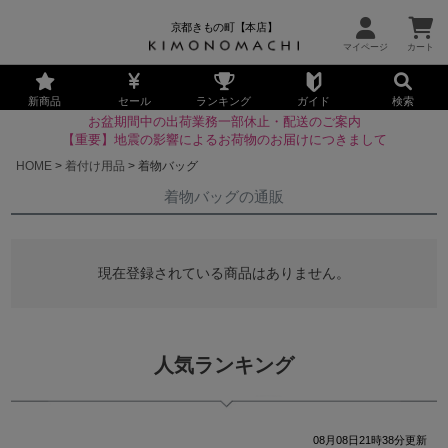
京都きもの町【本店】
新商品
セール
ランキング
ガイド
検索
お盆期間中の出荷業務一部休止・配送のご案内
【重要】地震の影響によるお荷物のお届けにつきまして
HOME
着付け用品
着物バッグ
着物バッグの通販
現在登録されている商品はありません。
人気ランキング