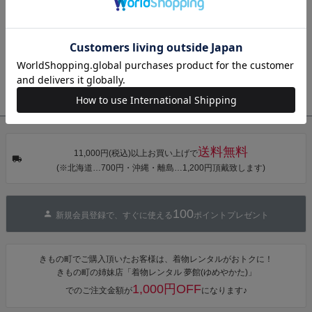
お知らせ
きもの町からのご案内(自動配信メール・お問い合わせメールの返
タン・夜の葉
【メール便不
【メール便不
【メール便不
音・金継ぎ・
可】
可】
可】
信・ご注文確認メールなど)が届かない方へ
チューリッ
プ」Fサイズ
お知らせ
その他、きもの町からの各種お知らせはコチラ
カシュクール
ワンピース 簡
衣装協力
衣装協力・衣装貸し出し・リースをご希望の方はこちら
単着付け 大人
送料無料
11,000円(税込)以上お買い上げで
(※北海道…700円・沖縄・離島…1,200円頂戴致します)
100
新規会員登録で、すぐに使える
ポイントプレゼント
きもの町でご購入頂いたお客様は、着物レンタルがおトクに！
きもの町の姉妹店「着物レンタル 夢館(ゆめやかた)」
1,000円OFF
でのご注文金額が
になります♪