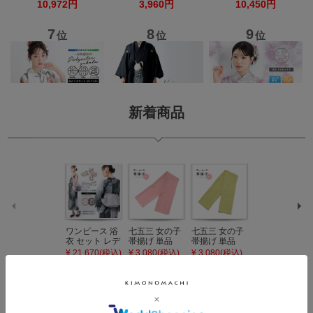
新着商品
ワンピース 浴
七五三 女の子
七五三 女の子
七五三 7歳 女
衣 セット レデ
帯揚げ 単品
帯揚げ 単品
の子 丸ぐけ 帯
ィース 吸水速
「灰桃色」日
「若葉色」日
締め 単品「若
¥ 21,670(税込)
¥ 3,080(税込)
¥ 3,080(税込)
¥ 3,080(税込)
乾 ポリエステ
本製 7歳 女児
本製 7歳 女児
葉色」日本製
ル浴衣 浴衣2
七五三小物 お
七五三小物 お
帯締め 七五三
点セット（浴
びあげ 和装 着
びあげ 和装 着
小物 丸ぐけ紐
衣＋バッグ付
物
物
帯締め
き作り帯 オビ
KIMONOMAC
KIMONOMAC
KIMONOMAC
シェ）「ラン
HI オリジナル
HI オリジナル
HI オリジナル