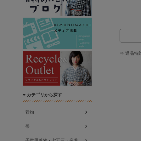
⇒ 返品特
カテゴリから探す
着物
帯
子供用着物・七五三・産着