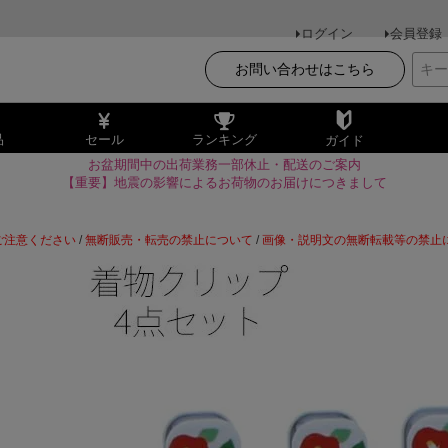
ログイン
会員登録
お問い合わせはこちら
品
セール
ランキング
ガイド
お盆期間中の出荷業務一部休止・配送のご案内
【重要】地震の影響によるお荷物のお届けにつきまして
ご注意ください
/
無断販売・転売の禁止について
/
画像・説明文の無断転載等の禁止