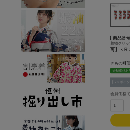
商品番
着物クリッ
可】＜R
きもの町
会員価格あ
【
28
ポイン
会員価格