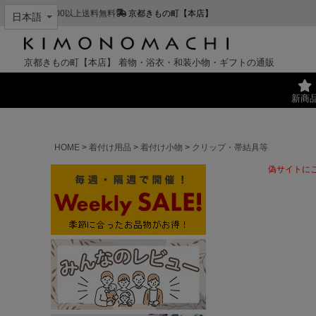
¥11,000以上送料無料
京都きもの町【本店】
京都きもの町【本店】
着物・浴衣・和装小物・ギフトの通販
新商
HOME
着付け用品
着付け小物
クリップ・帯結具等
偽サイトに