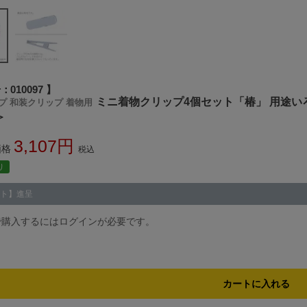
号
010097
ミニ着物クリップ4個セット「椿」 用途
プ 和装クリップ 着物用
＞
3,107
価格
税込
り
ト】進呈
で購入するにはログインが必要です。
カートに入れる