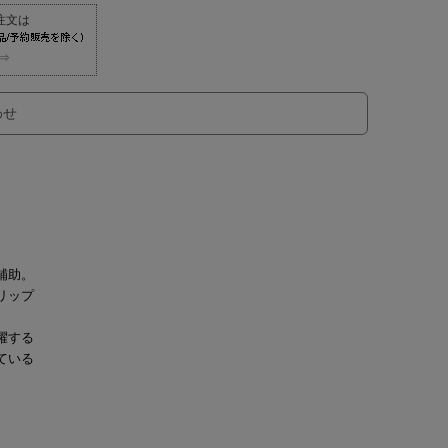
⇒
わせ
補助。
リップ
躍する
ている