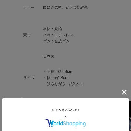
カラー
白に赤の椿、緑と黄緑の葉
本体：真鍮
素材
バネ：ステンレス
ゴム：合皮ゴム
日本製
・全長---約4.9cm
サイズ
・幅---約1.4cm
・はさむ深さ---約2.8cm