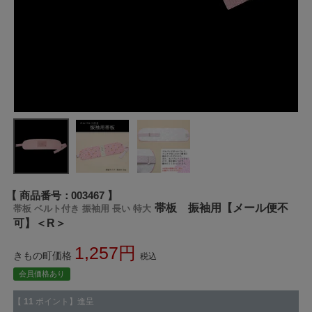
商品番号
003467
帯板 振袖用【メール便不
帯板 ベルト付き 振袖用 長い 特大
可】＜R＞
1,257
きもの町価格
税込
会員価格あり
【
11
ポイント】進呈