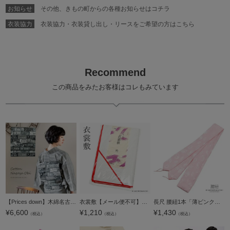
お知らせ
その他、きもの町からの各種お知らせはコチラ
衣装協力
衣装協力・衣装貸し出し・リースをご希望の方はこちら
Recommend
この商品をみたお客様はコレもみています
【Prices down】木綿名古屋帯「ナンバープレート」長尺もあります コットン名古屋帯 仕立て上がり帯 カジュアル 洒落帯 【メール便不可】＜H＞
衣裳敷【メール便不可】＜R＞
長尺 腰紐1本「薄ピンク リーフ模様」着付け小物 こしひも 【メール便対応可】＜R＞
¥
6,600
¥
1,210
¥
1,430
（税込）
（税込）
（税込）