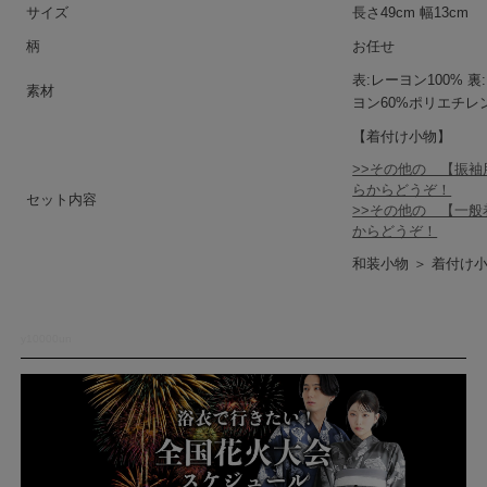
サイズ
長さ49cm 幅13cm
柄
お任せ
表:レーヨン100% 裏
素材
ヨン60%ポリエチレ
【着付け小物】
>>その他の 【振
らからどうぞ！
セット内容
>>その他の 【一
からどうぞ！
和装小物 ＞ 着付け小
y10000un