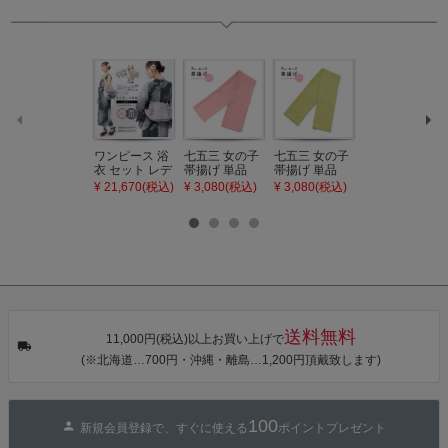
ワンピース 浴
七五三 女の子
七五三 女の子
七五三 7歳 女
衣 セット レデ
帯揚げ 単品
帯揚げ 単品
の子 丸ぐけ 帯
ィース 吸水速
「灰桃色」日
「若葉色」日
締め 単品「若
¥ 21,670(税込)
¥ 3,080(税込)
¥ 3,080(税込)
¥ 3,080(税込)
乾 ポリエステ
本製 7歳 女児
本製 7歳 女児
葉色」日本製
ル浴衣 浴衣2
七五三小物 お
七五三小物 お
帯締め 七五三
点セット（浴
びあげ 和装 着
びあげ 和装 着
小物 丸ぐけ紐
衣＋バッグ付
物
物
帯締め
き作り帯 オビ
KIMONOMAC
KIMONOMAC
KIMONOMAC
シェ）「ラン
HI オリジナル
HI オリジナル
HI オリジナル
タン・夜の葉
【メール便不
【メール便不
【メール便不
音・金継ぎ・
可】
可】
可】
チューリッ
プ」Fサイズ
送料無料
カシュクール
11,000円(税込)以上お買い上げで
ワンピース 簡
(※北海道…700円・沖縄・離島…1,200円頂戴致します)
単着付け 大人
100
新規会員登録で、すぐに使える
ポイントプレゼント