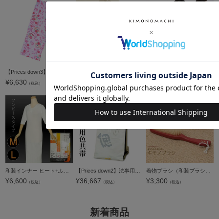
【Prices down3】袷着物 単品 「薄ピンク 桜・蝶」 フリーサイズ 着物 小紋 洗える着物 お仕立て上がり 普段着きもの カジュアル着物 レディース ポリエステル 【メール便不可】
【Prices down2】未仕立て名古屋帯「生成り 丸に蜻蛉」正絹帯 洒落帯 正絹名古屋帯 【メール便不可】＜T＞
【Prices down3】和柄きりばめカフェエプロン 着物エプロン 実用的 日本製 【メール便対応可】
¥
6,630
¥
21,695
¥
3,655
（税込）
（税込）
（税込）
和装インナー ヒート+ふぃっと 肌着ワンピース 七分袖 M/L【メール便不可】 東レ ソフトサーモ糸使用 温かインナー＜R＞ss2503wkm10
【Prices down2】法事用帯（色共帯、色喪帯）「白鼠 偲」お仕立て代、帯芯代込 [ 法事 ] [ 袋帯 ]法事 正絹帯 色共帯【メール便不可】＜T＞
着物ブラシ（和装ブラシ）「あづま姿製 純豚毛100％ブラシ（小）」【メール便不可】＜R＞
¥
6,600
¥
36,667
¥
3,300
（税込）
（税込）
（税込）
新着商品