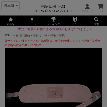
京都きもの町【本店】
新商品
セール
ランキング
ガイド
検索
【重要】地震の影響によるお荷物のお届けにつきまして
HOME
着付け用品
着付け小物
帯板・帯枕
偽サイトにご注意ください
/
無断販売・転売の禁止について
/
画像・説明文
の無断転載等の禁止について