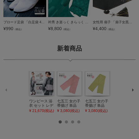
ップ
へ
ブロード足袋 「白足袋 4枚こはぜ 小さいサイズ 21.5cm ＆ 大きいサイズ 26.0cm 26.5cm 27.0cm」 四枚コハゼ 足袋 女性用 男性用 男女兼用 大人【返品不可】【メール便対応可】＜R＞ss2209wkm10
衿秀 き楽っく きらっく 専用替え袖 「ターコイズに梅」長襦袢用替え袖 半襦袢用替え袖 洗える替え袖 ※襦袢、衿は別売りです※ カジュアル 普段使い 洒落用 ブランド：襟の衿秀【メール便対応可】＜H＞
女性用 扇子 「扇子女黒染竹バラ透かしNo,5569」 おしゃれ 夏扇子 女物扇子 薔薇 透かし彫り 誕生日 母の日 敬老の日 贈り物 プレゼント ギフト 【メール便不可】
¥
990
¥
8,800
¥
4,400
（税込）
（税込）
（税込）
新着商品
ワンピース 浴
七五三 女の子
七五三 女の子
七五三 7歳 女
衣 セット レデ
帯揚げ 単品
帯揚げ 単品
の子 丸ぐけ 帯
ィース 吸水速
「灰桃色」日
「若葉色」日
締め 単品「若
¥ 21,670(税込)
¥ 3,080(税込)
¥ 3,080(税込)
¥ 3,080(税込)
乾 ポリエステ
本製 7歳 女児
本製 7歳 女児
葉色」日本製
ル浴衣 浴衣2
七五三小物 お
七五三小物 お
帯締め 七五三
点セット（浴
びあげ 和装 着
びあげ 和装 着
小物 丸ぐけ紐
衣＋バッグ付
物
物
帯締め
き作り帯 オビ
KIMONOMAC
KIMONOMAC
KIMONOMAC
シェ）「ラン
HI オリジナル
HI オリジナル
HI オリジナル