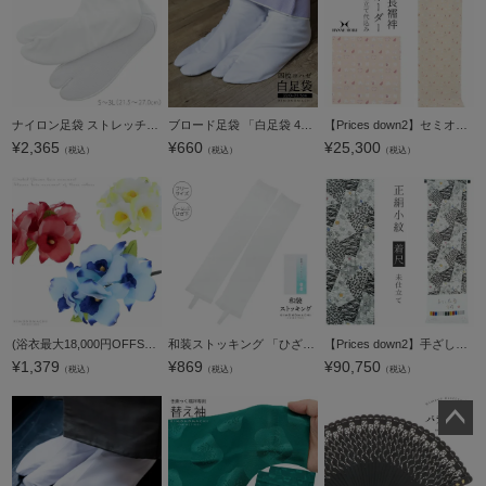
ナイロン足袋 ストレッチ足袋 S/M/L/LL/3L 裏付五枚コハゼ(No.1068)[ 足袋 ] [ 着付け小物 ]ストレッチ足袋 白足袋【メール便対応可】＜R＞ss2503men40
ブロード足袋 「白足袋 4枚こはぜ 22.0cm 22.5cm 23.0cm 23.5cm 24.0cm 24.5cm 25.0cm 25.5cm」 四枚コハゼ 足袋 女性用 男性用 男女兼用 大人【返品不可】【メール便対応可】＜R＞
【Prices down2】セミオーダー 襦袢「ピンクベージュ 蝶」ハナエモリ 反物代、お仕立て代込 柄襦袢 洗える襦袢 【メール便不可】ss2512wkm15
¥
2,365
¥
660
¥
25,300
（税込）
（税込）
（税込）
(浴衣最大18,000円OFFSALE8/13迄)【Prices down3】蘭のお花髪飾り「レッド、ブルー、イエロー」お花髪飾り 浴衣髪飾り 髪飾りクリップ 【メール便不可】
和装ストッキング 「ひざ下 白 フリーサイズ」 着物ストッキング 和装下着 【メール便対応可】＜H＞
【Prices down2】手ざし紅型正絹小紋着尺「白色×黒色 裂取りに草花」未仕立て 京紅型 反物 洒落着 宮崎良次 【メール便不可】＜T＞
¥
1,379
¥
869
¥
90,750
（税込）
（税込）
（税込）
ペー
ジト