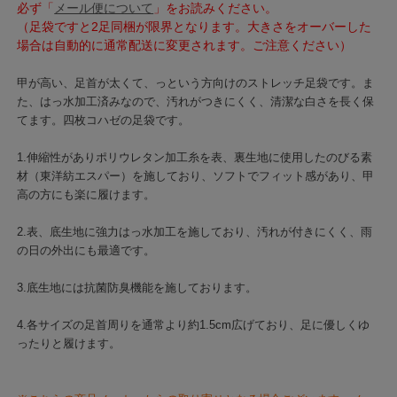
必ず「
メール便について
」をお読みください。
（足袋ですと2足同梱が限界となります。大きさをオーバーした
場合は自動的に通常配送に変更されます。ご注意ください）
甲が高い、足首が太くて、っという方向けのストレッチ足袋です。ま
た、はっ水加工済みなので、汚れがつきにくく、清潔な白さを長く保
てます。四枚コハゼの足袋です。
1.伸縮性がありポリウレタン加工糸を表、裏生地に使用したのびる素
材（東洋紡エスパー）を施しており、ソフトでフィット感があり、甲
高の方にも楽に履けます。
2.表、底生地に強力はっ水加工を施しており、汚れが付きにくく、雨
の日の外出にも最適です。
3.底生地には抗菌防臭機能を施しております。
4.各サイズの足首周りを通常より約1.5cm広げており、足に優しくゆ
ったりと履けます。