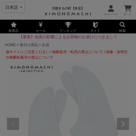
京都きもの町【本店】
新商品
セール
ランキング
ガイド
検索
【重要】地震の影響によるお荷物のお届けにつきまして
HOME
着付け用品
足袋
偽サイトにご注意ください
/
無断販売・転売の禁止について
/
画像・説明文
の無断転載等の禁止について