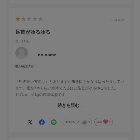
2024.5.26
足首がゆるゆる
色：24.0cm
no name
『甲の高い方向け』とありますが履き口もかなりゆったりしてい
ます。指が3本くらい余裕で入るほど足首がゆるゆるでした。
157cm、51kgの標準体型です。
一度履いたら返品不可、とのことなので捨てるしかない…
続きを読む
生地は綿70%ポリ30%の混紡で少し伸びてるかな？というくらい
です。
参考になった
0
Like!
0