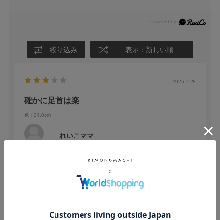
絞り込み
表示：新しい順
2025.7.28
確かに足首は楽
色：24.0cm
れいこママ
足袋をはく時の足首のきつさになやまされていましたが、これは
本当に楽です。
ただ、今度は足首回りがゆとりがありすぎて、ぴたっと決まらな
い気がして、わがままですが、ゆるいけとぴったりするという伸
続きを読む
縮性が欲しくなりました。そういうたびを作って頂けたら嬉しい