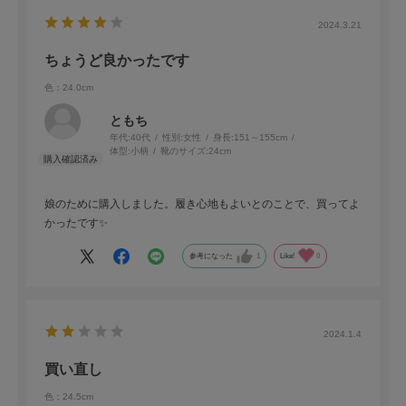
2024.3.21
ちょうど良かったです
色：24.0cm
ともち
年代:
40代
性別:
女性
身長:
151～155cm
体型:
小柄
靴のサイズ:
24cm
娘のために購入しました。履き心地もよいとのことで、買ってよ
かったです✨
参考になった
1
Like!
0
2024.1.4
買い直し
色：24.5cm