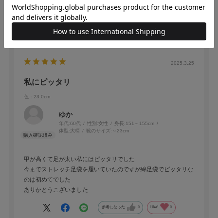
です。
参考になった
0
Like!
0
2025.3.25
私にピッタリ
色：23.0cm
ゆか
年代:
60代
性別:
女性
身長:
151～155cm
体型:
大柄
靴のサイズ:
～23cm
甲が高くて足が太い私にはピッタリでした
今までストレッチ足袋を履いていたのですが綿足袋でピッタリな
のは初めてでした
ありかとうこざいました
参考になった
0
Like!
0