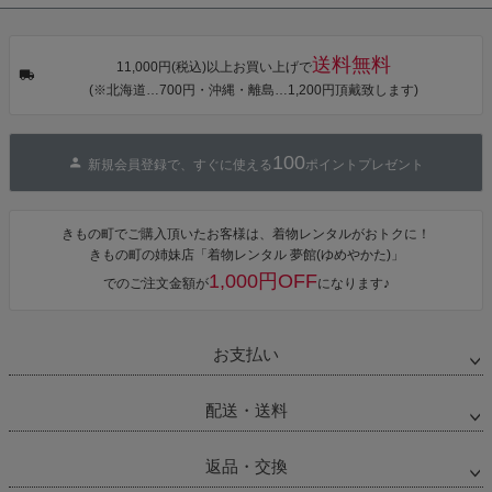
タン・夜の葉
【メール便不
【メール便不
【メール便不
音・金継ぎ・
可】
可】
可】
チューリッ
プ」Fサイズ
送料無料
カシュクール
11,000円(税込)以上お買い上げで
ワンピース 簡
(※北海道…700円・沖縄・離島…1,200円頂戴致します)
単着付け 大人
100
新規会員登録で、すぐに使える
ポイントプレゼント
きもの町でご購入頂いたお客様は、着物レンタルがおトクに！
きもの町の姉妹店「着物レンタル 夢館(ゆめやかた)」
1,000円OFF
でのご注文金額が
になります♪
お支払い
配送・送料
返品・交換