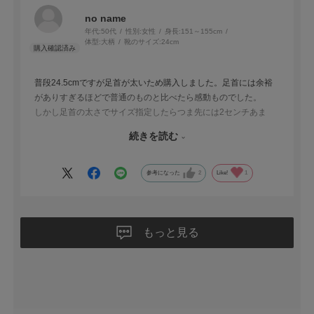
no name
年代:
50代
性別:
女性
身長:
151～155cm
体型:
大柄
靴のサイズ:
24cm
普段24.5cmですが足首が太いため購入しました。足首には余裕
がありすぎるほどで普通のものと比べたら感動ものでした。
しかし足首の太さでサイズ指定したらつま先には2センチあま
り、つま先に合わせたらかかとが脱げそうになるほどで結局
続きを読む
23.5cmを買い直すことになりました。他の物と比べ安いもので
はないのでもう少し詳細なサイズを記載してくれたらと思いまし
た。
参考になった
2
Like!
1
もっと見る