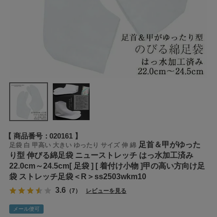
商品番号
020161
足首＆甲がゆった
足袋 白 甲高い 大きい ゆったり サイズ 伸 綿
り型 伸びる綿足袋 ニューストレッチ はっ水加工済み
22.0cm～24.5cm[ 足袋 ] [ 着付け小物 ]甲の高い方向け足
袋 ストレッチ足袋＜R＞ss2503wkm10
3.6
（7）
レビューを見る
メール便可