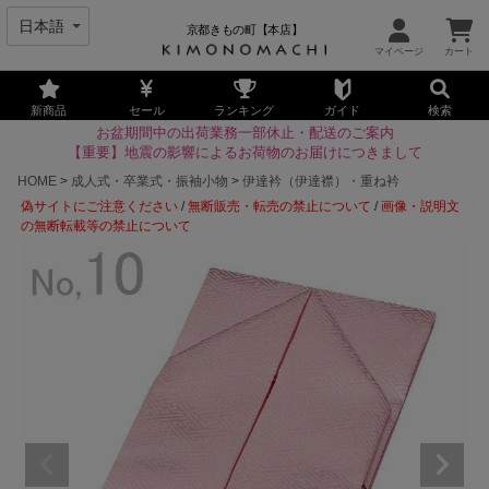
京都きもの町【本店】
新商品
セール
ランキング
ガイド
検索
お盆期間中の出荷業務一部休止・配送のご案内
【重要】地震の影響によるお荷物のお届けにつきまして
HOME
成人式・卒業式・振袖小物
伊達衿（伊達襟）・重ね衿
偽サイトにご注意ください
/
無断販売・転売の禁止について
/
画像・説明文
の無断転載等の禁止について