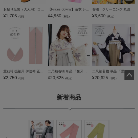
お祭り足袋（大人用）ゴム底付 紺色 21～29cm 全15サイズ 大きいサイズ 小さいサイズ 祭り足袋 白色 祭足袋 ゴム底＜R＞ss2503wkm10
【Prices down2】浴衣 レディース 単品 「ピンク地にユリ」 F フリーサイズ yukata 【メール便不可】
着物 クリーニング 丸洗い「京洗い仕上げ」+お見積り＋染み抜きセット 成人式 振袖 訪問着 袴 二尺袖 七五三 羽織 コート 袋帯 京袋帯【メール便不可】＜R＞
¥
1,705
¥
4,950
¥
6,600
（税込）
（税込）
（税込）
重ね衿 振袖用 伊達衿 正絹 「灰桃色×シルバー」 コームピン付き リバーシブル 4way くすみカラー ニュアンスカラー シンプル 無地 古典 アンティーク 成人式 振袖 卒業式 袴 フォーマル 着物 伊達襟 重ね襟 振袖小
二尺袖着物 単品 「象牙色 牡丹」 お仕立て上がり レディース 洗える着物 二尺袖 着物 袴に合わせて 卒業式 謝恩会に 【メール便不可】＜H＞
二尺袖着物 単品 「黒 雪輪取りに八重菊」 お仕立て上がり レディース 洗える着物 二尺袖 着物 袴に合わせて 卒業式 謝恩会に 【メール便不可】
¥
2,750
¥
20,625
¥
20,625
（税込）
（税込）
（税込）
ペー
ジト
ップ
新着商品
へ