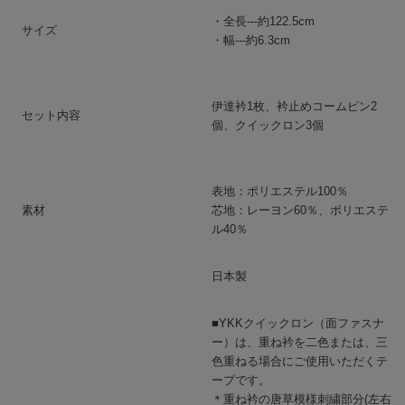
・全長---約122.5cm
サイズ
・幅---約6.3cm
伊達衿1枚、衿止めコームピン2
セット内容
個、クイックロン3個
表地：ポリエステル100％
素材
芯地：レーヨン60％、ポリエステ
ル40％
日本製
■YKKクイックロン（面ファスナ
ー）は、重ね衿を二色または、三
色重ねる場合にご使用いただくテ
ープです。
＊重ね衿の唐草模様刺繍部分(左右