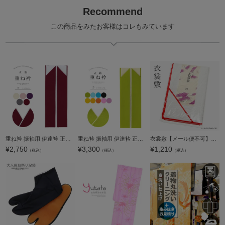
Recommend
この商品をみたお客様はコレもみています
重ね衿 振袖用 伊達衿 正絹 「象牙色・灰桃色・深紫色・灰色・深紅色」 コームピン付き リバーシブル 4way くすみカラー ニュアンスカラー シンプル 無地 古典 アンティーク 成人式 振袖 卒業式 袴 フォーマル 着物
重ね衿 振袖用 伊達衿 正絹 「金×藤・オレンジ・黄・青・緑・黒など 9色（シリーズ全19色）」コームピン（衿止めピン）付き リバーシブル 4way 両面重ね衿 金 シンプル 無地 古典 豪華 成人式 振袖用重ね衿 振袖 卒
衣裳敷【メール便不可】＜R＞
¥
2,750
¥
3,300
¥
1,210
（税込）
（税込）
（税込）