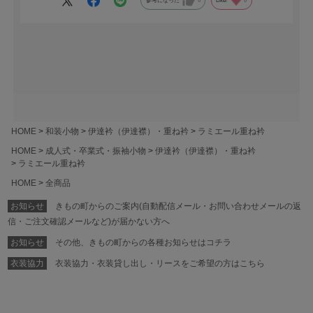
参考になった
0
Like!
0
HOME
和装小物
伊達衿（伊達襟）・重ね衿
ラミエール重ね衿
HOME
成人式・卒業式・振袖小物
伊達衿（伊達襟）・重ね衿
ラミエール重ね衿
HOME
全商品
お知らせ
きもの町からのご案内(自動配信メール・お問い合わせメールの返
信・ご注文確認メールなど)が届かない方へ
お知らせ
その他、きもの町からの各種お知らせはコチラ
衣装協力
衣装協力・衣装貸し出し・リースをご希望の方はこちら