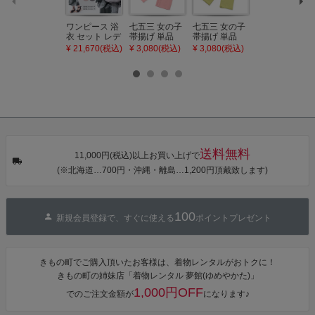
ワンピース 浴
七五三 女の子
七五三 女の子
七五三 7歳 女
衣 セット レデ
帯揚げ 単品
帯揚げ 単品
の子 丸ぐけ 帯
ィース 吸水速
「灰桃色」日
「若葉色」日
締め 単品「若
¥ 21,670(税込)
¥ 3,080(税込)
¥ 3,080(税込)
¥ 3,080(税込)
乾 ポリエステ
本製 7歳 女児
本製 7歳 女児
葉色」日本製
ル浴衣 浴衣2
七五三小物 お
七五三小物 お
帯締め 七五三
点セット（浴
びあげ 和装 着
びあげ 和装 着
小物 丸ぐけ紐
衣＋バッグ付
物
物
帯締め
き作り帯 オビ
KIMONOMAC
KIMONOMAC
KIMONOMAC
シェ）「ラン
HI オリジナル
HI オリジナル
HI オリジナル
タン・夜の葉
【メール便不
【メール便不
【メール便不
音・金継ぎ・
可】
可】
可】
チューリッ
プ」Fサイズ
送料無料
カシュクール
11,000円(税込)以上お買い上げで
ワンピース 簡
(※北海道…700円・沖縄・離島…1,200円頂戴致します)
単着付け 大人
100
新規会員登録で、すぐに使える
ポイントプレゼント
きもの町でご購入頂いたお客様は、着物レンタルがおトクに！
きもの町の姉妹店「着物レンタル 夢館(ゆめやかた)」
1,000円OFF
でのご注文金額が
になります♪