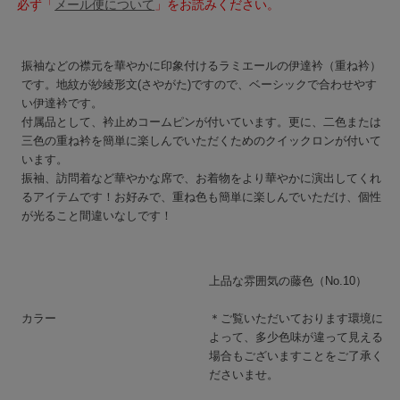
必ず「
メール便について
」をお読みください。
振袖などの襟元を華やかに印象付けるラミエールの伊達衿（重ね衿）
です。地紋が紗綾形文(さやがた)ですので、ベーシックで合わせやす
い伊達衿です。
付属品として、衿止めコームピンが付いています。更に、二色または
三色の重ね衿を簡単に楽しんでいただくためのクイックロンが付いて
います。
振袖、訪問着など華やかな席で、お着物をより華やかに演出してくれ
るアイテムです！お好みで、重ね色も簡単に楽しんでいただけ、個性
が光ること間違いなしです！
上品な雰囲気の藤色（No.10）
カラー
＊ご覧いただいております環境に
よって、多少色味が違って見える
場合もございますことをご了承く
ださいませ。