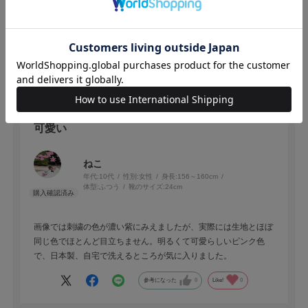
絞り込み
表示：新しい順
2026.2.2
可愛い
ねこ
年代:
10代
性別:
女性
身長:
156～160cm
体型:
ふつう
靴のサイズ:
24cm
画像では刺繍の色が濃い紫にみえましたが、実際には生地とほぼ
同じ色でほとんど目立ちません。明るくて可愛らしいピンク色
で、日本製、自宅で洗えるところが気に入りました。
参考になった
0
Like!
0