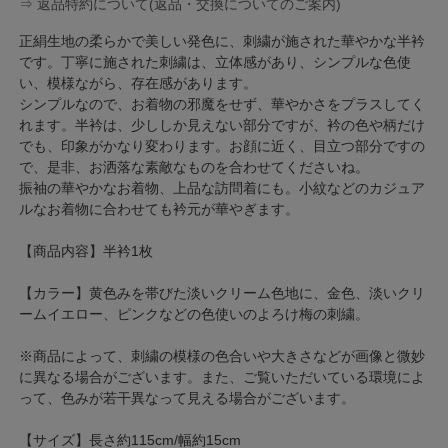
⇒ 返品特約について(返品・交換についてのご案内)
正絹生地の柔らかで美しい発色に、刺繍が施された華やかな半衿
です。丁寧に施された刺繍は、立体感があり、シンプルな色使
い、模様ながら、存在感があります。
シンプルなので、お着物の邪魔をせず、華やかさをプラスしてく
れます。半衿は、少ししか見えない部分ですが、衿の色や柄だけ
でも、印象がかなり変わります。お顔に近く、目立つ部分ですの
で、是非、お洒落な素敵なものを合わせてくださいね。
振袖の華やかなお着物、上品な訪問着にも。小紋などのカジュア
ルなお着物に合わせても衿元が華やぎます。
【商品内容】半衿1枚
【カラー】黄色みを帯びた淡いクリーム色地に、金色、淡いクリ
ームイエロー、ピンクなどの色使いのよろけ梅の刺繍。
※商品によって、刺繍の模様の色合いや大きさなどが画像と微妙
に異なる場合がございます。また、ご覧いただいている環境によ
って、色みが若干異なって見える場合がございます。
【サイズ】長さ約115cm/幅約15cm