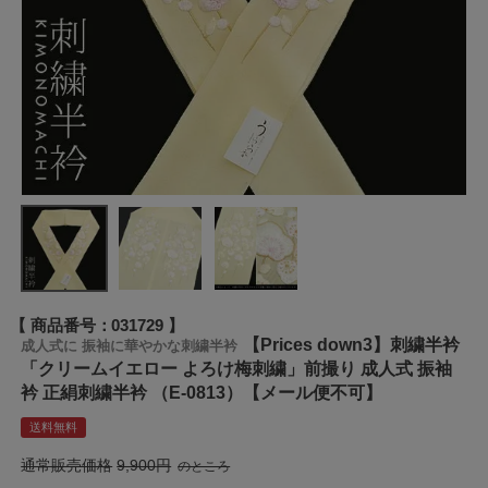
商品番号
031729
【Prices down3】刺繍半衿
成人式に 振袖に華やかな刺繍半衿
「クリームイエロー よろけ梅刺繍」前撮り 成人式 振袖
衿 正絹刺繍半衿 （E-0813）【メール便不可】
送料無料
通常販売価格
9,900
のところ