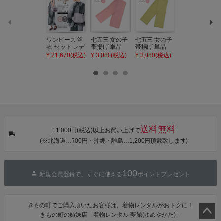
ワンピース 浴
七五三 女の子
七五三 女の子
七五三 7歳 女
衣 セット レデ
帯揚げ 単品
帯揚げ 単品
の子 丸ぐけ 帯
ィース 吸水速
「灰桃色」日
「若葉色」日
締め 単品「若
¥ 21,670(税込)
¥ 3,080(税込)
¥ 3,080(税込)
¥ 3,080(税込)
乾 ポリエステ
本製 7歳 女児
本製 7歳 女児
葉色」日本製
ル浴衣 浴衣2
七五三小物 お
七五三小物 お
帯締め 七五三
点セット（浴
びあげ 和装 着
びあげ 和装 着
小物 丸ぐけ紐
衣＋バッグ付
物
物
帯締め
き作り帯 オビ
KIMONOMAC
KIMONOMAC
KIMONOMAC
シェ）「ラン
HI オリジナル
HI オリジナル
HI オリジナル
タン・夜の葉
【メール便不
【メール便不
【メール便不
音・金継ぎ・
可】
可】
可】
チューリッ
プ」Fサイズ
送料無料
カシュクール
11,000円(税込)以上お買い上げで
ワンピース 簡
(※北海道…700円・沖縄・離島…1,200円頂戴致します)
単着付け 大人
100
新規会員登録で、すぐに使える
ポイントプレゼント
きもの町でご購入頂いたお客様は、着物レンタルがおトクに！
きもの町の姉妹店「着物レンタル 夢館(ゆめやかた)」