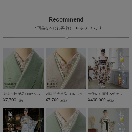
Recommend
この商品をみたお客様はコレもみています
刺繍 半衿 単品 silelly シルエリー「ローズ ベージュ」日本製 刺繍半襟 振袖用半衿 前撮り 成人式 刺繍衿 ポリエステル半衿【メール便不可】
刺繍 半衿 単品 silelly シルエリー「ローズ ミスティピンク」日本製 刺繍半襟 振袖用半衿 前撮り 成人式 刺繍衿 ポリエステル半衿【メール便不可】
未仕立て 振袖 22点セット「アイボリー 友禅 鈴に松竹梅」仮絵羽 振り袖 正絹 着物 ブランド振袖 成人式 結婚式 結納 パーティー 晴れ着 【メール便不可】
¥
7,700
¥
7,700
¥
498,000
（税込）
（税込）
（税込）