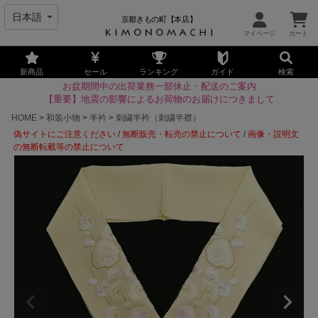
京都きもの町【本店】
新商品
セール
ランキング
ガイド
検索
お盆期間中の出荷業務一部休止・配送のご案内
【重要】地震の影響によるお荷物のお届けにつきまして
HOME
和装小物
半衿
刺繍半衿（刺繍半襟）
偽サイトにご注意ください
/
無断販売・転売の禁止について
/
画像・説明文
の無断転載等の禁止について