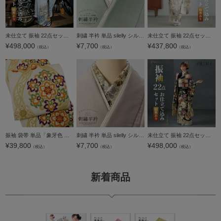
未仕立て 振袖 22点セット「Vサンク シルバーグレー 松葉」仮絵羽 振り袖 正絹 着物 ブランド振袖 成人式 結婚式 結納 パーティー 晴れ着 【メール便不可】
刺繍 半衿 単品 silelly シルエリー「ローズ オフホワイト、金刺繍」日本製 刺繍半襟 振袖用半衿 前撮り 成人式 刺繍衿 ポリエステル半衿【メール便不可】
未仕立て 振袖 22点セット「さくら 白 菊に蔦 那須ほほみ・ｻｸﾗ」仮絵羽 振り袖 正絹 着物 ブランド振袖 成人式 結婚式 結納 パーティー 晴れ着 【メール便不可】
¥
498,000
¥
7,700
¥
437,800
（税込）
（税込）
（税込）
振袖 袋帯 単品「象牙色 立涌に唐花」六通柄 日本製 西陣織証紙番号 No.172 岡文織物株式会社 お仕立て上がり 振袖用 袋帯 お仕立て済 振袖帯 結婚式 成人式 フォーマル【メール便不可】
刺繍 半衿 単品 silelly シルエリー「リリー ブラウン」日本製 刺繍半襟 振袖用半衿 前撮り 成人式 刺繍衿 ポリエステル半衿【メール便不可】
未仕立て 振袖 22点セット「PRIME 黒 雪輪に竹梅椿」仮絵羽 振り袖 正絹 着物 ブランド振袖 成人式 結婚式 結納 パーティー 晴れ着 【メール便不可】
¥
39,800
¥
7,700
¥
498,000
（税込）
（税込）
（税込）
新着商品