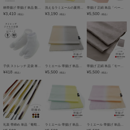
柄帯揚げ 帯揚げ 単品 数量限定 KIMONOMACHI オリジナル「スピナッチグリーン 段更紗」ポリエステル 日本製 名古屋帯 普段着着物用 京都きもの町オリジナル【メール便対応可】
洗えるラミエールの夏用洗える絽の帯揚げNo,15 「パウダーイエロー」ss2203wkm20＜H＞
帯揚げ 正絹 単品「ペールローズ」帯揚 帯あげ おびあげ 和装小物 成人式 振袖 振袖用帯揚げ 振袖小物 礼装 礼装帯揚げ フォーマル 訪問着 付け下げ 着物 日本製【メール便対応可】
¥
3,410
¥
3,190
¥
5,500
（税込）
（税込）
（税込）
子供 ストレッチ 足袋 単品「白 9cm～22cm」子供用 足袋 ソックス 白 七五三【メール便対応可】
ラミエール 帯揚げ 単品「エクル×グレー No.1」日本製 帯あげ おびあげ 帯揚 ぼかし 洗える【メール便対応可】
帯揚げ 正絹 単品「モーヴグレー」帯揚 帯あげ おびあげ 和装小物 成人式 振袖 振袖用帯揚げ 振袖小物 礼装 礼装帯揚げ フォーマル 訪問着 付け下げ 着物 日本製【メール便対応可】
¥
418
¥
5,500
¥
5,500
（税込）
（税込）
（税込）
礼装 帯締め 単品「葡萄色系・柿茶色系・焦茶色系・芥子色系・藍墨色系・深紫色系」正絹 平組 レディース フォーマル 帯〆 和装小物 正絹帯締め 訪問着 付下げ 色無地【メール便対応可】
ラミエール 帯揚げ 単品「レモン×ミント No.2」日本製 帯あげ おびあげ 帯揚 ぼかし 洗える【メール便対応可】
ラミエール 帯揚げ 単品「ライラック×ピーチ No.4」日本製 帯あげ おびあげ 帯揚 ぼかし 洗える【メール便対応可】