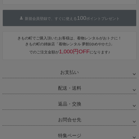
ジト
ップ
へ
100
新規会員登録で、すぐに使える
ポイントプレゼント
きもの町でご購入頂いたお客様は、着物レンタルがおトクに！
きもの町の姉妹店「着物レンタル 夢館(ゆめやかた)」
1,000円OFF
でのご注文金額が
になります♪
お支払い
配送・送料
返品・交換
お問合せ先
特集ページ