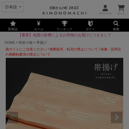
京都きもの町【本店】
新商品
セール
ランキング
ガイド
検索
【重要】地震の影響によるお荷物のお届けにつきまして
HOME
和装小物
帯揚げ
偽サイトにご注意ください
/
無断販売・転売の禁止について
/
画像・説明文
の無断転載等の禁止について