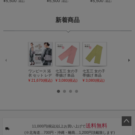
¥
5,500
¥
5,500
¥
5,500
（税込）
（税込）
（税込）
新着商品
ワンピース 浴
七五三 女の子
七五三 女の子
七五三 7歳 女
衣 セット レデ
帯揚げ 単品
帯揚げ 単品
の子 丸ぐけ 帯
ィース 吸水速
「灰桃色」日
「若葉色」日
締め 単品「若
¥ 21,670(税込)
¥ 3,080(税込)
¥ 3,080(税込)
¥ 3,080(税込)
乾 ポリエステ
本製 7歳 女児
本製 7歳 女児
葉色」日本製
ル浴衣 浴衣2
七五三小物 お
七五三小物 お
帯締め 七五三
点セット（浴
びあげ 和装 着
びあげ 和装 着
小物 丸ぐけ紐
衣＋バッグ付
物
物
帯締め
き作り帯 オビ
KIMONOMAC
KIMONOMAC
KIMONOMAC
シェ）「ラン
HI オリジナル
HI オリジナル
HI オリジナル
タン・夜の葉
【メール便不
【メール便不
【メール便不
音・金継ぎ・
可】
可】
可】
チューリッ
プ」Fサイズ
送料無料
カシュクール
11,000円(税込)以上お買い上げで
ペー
ワンピース 簡
(※北海道…700円・沖縄・離島…1,200円頂戴致します)
単着付け 大人