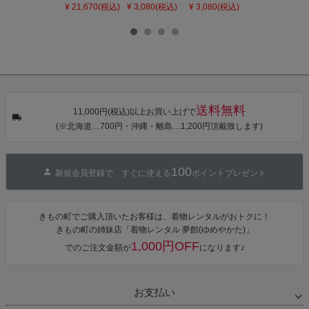
ィース 吸水速
「灰桃色」日
「若葉色」日
締め 単品「若
¥ 21,670(税込)
¥ 3,080(税込)
¥ 3,080(税込)
¥ 3,080(税込)
乾 ポリエステ
本製 7歳 女児
本製 7歳 女児
葉色」日本製
ル浴衣 浴衣2
七五三小物 お
七五三小物 お
帯締め 七五三
点セット（浴
びあげ 和装 着
びあげ 和装 着
小物 丸ぐけ紐
衣＋バッグ付
物
物
帯締め
き作り帯 オビ
KIMONOMAC
KIMONOMAC
KIMONOMAC
シェ）「ラン
HI オリジナル
HI オリジナル
HI オリジナル
タン・夜の葉
【メール便不
【メール便不
【メール便不
音・金継ぎ・
可】
可】
可】
チューリッ
プ」Fサイズ
送料無料
カシュクール
11,000円(税込)以上お買い上げで
ワンピース 簡
(※北海道…700円・沖縄・離島…1,200円頂戴致します)
単着付け 大人
100
新規会員登録で、すぐに使える
ポイントプレゼント
きもの町でご購入頂いたお客様は、着物レンタルがおトクに！
きもの町の姉妹店「着物レンタル 夢館(ゆめやかた)」
1,000円OFF
でのご注文金額が
になります♪
お支払い