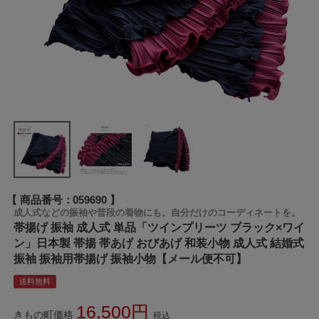
商品番号
059690
成人式などの振袖や普段の着物にも。自分だけのコーディネートを。
帯揚げ 振袖 成人式 単品「ツインプリーツ ブラック×ワイ
ン」日本製 帯揚 帯あげ おびあげ 和装小物 成人式 結婚式
振袖 振袖用帯揚げ 振袖小物【メール便不可】
送料無料
16,500
きもの町価格
税込