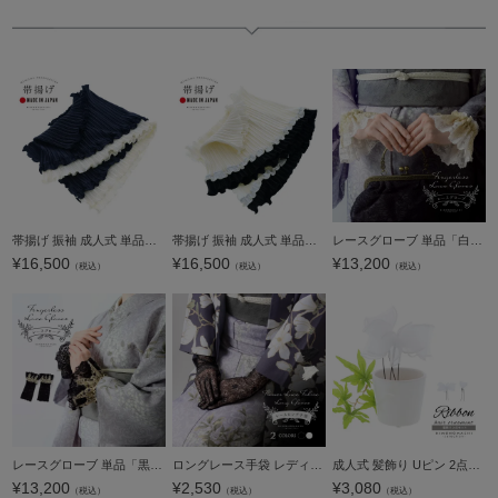
帯揚げ 振袖 成人式 単品「ツインプリーツ ネイビー×オフホワイト」日本製 帯揚 帯あげ おびあげ 和装小物 成人式 結婚式 振袖 振袖用帯揚げ 振袖小物【メール便不可】
帯揚げ 振袖 成人式 単品「ツインプリーツ オフホワイト×ブラック」日本製 帯揚 帯あげ おびあげ 和装小物 成人式 結婚式 振袖 振袖用帯揚げ 振袖小物【メール便不可】
レースグローブ 単品「白×金」日本製 付け袖 3段フリル 重ね着 レイヤード エレガント レトロ 可愛い 振袖 着物 成人式 卒業式【メール便不可】
¥
16,500
¥
16,500
¥
13,200
（税込）
（税込）
（税込）
レースグローブ 単品「黒×金」日本製 付け袖 3段フリル 重ね着 レイヤード エレガント レトロ 可愛い 振袖 着物 成人式 卒業式【メール便不可】
ロングレース手袋 レディース 手袋 単品「ブラック・ホワイト」フラワーレース 女性 洒落小物 和装小物 着物 和装 洋装 和洋兼用 ウエディング ブライダル アクセサリー 披露宴 パーティー グローブ 和洋折衷【メー
成人式 髪飾り Uピン 2点セット「フリルリボン ホワイト」日本製 振袖用髪飾り 成人式 卒業式 結婚式 着物【メール便不可】
¥
13,200
¥
2,530
¥
3,080
（税込）
（税込）
（税込）