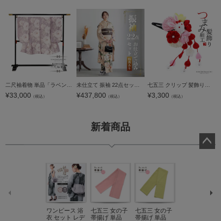
二尺袖着物 単品「ラベンダーグレー ピオニー」Fサイズ お仕立て上がり 短丈 ショート丈 レディース 洗える着物 二尺袖 着物 袴に合わせて 卒業式 謝恩会【メール便不可】
未仕立て 振袖 22点セット「ジャパンスタイル ライトアプリコット 菊に桜」仮絵羽 振り袖 正絹 着物 ブランド振袖 成人式 結婚式 結納 パーティー 晴れ着 【メール便不可】
七五三 クリップ 髪飾り「つまみのお花 うさぎ」日本製 ヘアアクセサリー 子供 キッズ 着物 和装 七五三 女の子 ワンポイント 髪飾り単品【メール便不可】
¥
33,000
¥
437,800
¥
3,300
（税込）
（税込）
（税込）
新着商品
ペー
ジト
ップ
へ
ワンピース 浴
七五三 女の子
七五三 女の子
七五三 7歳 女
衣 セット レデ
帯揚げ 単品
帯揚げ 単品
の子 丸ぐけ 帯