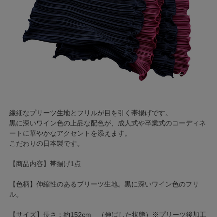
繊細なプリーツ生地とフリルが目を引く帯揚げです。
黒に深いワイン色の上品な配色が、成人式や卒業式のコーディネ
ートに華やかなアクセントを添えます。
こだわりの日本製です。
【商品内容】帯揚げ1点
【色柄】伸縮性のあるプリーツ生地。黒に深いワイン色のフリ
ル。
【サイズ】長さ：約152cm （伸ばした状態）※プリーツ後加工