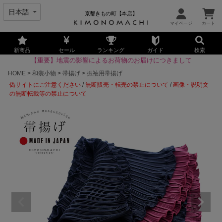
京都きもの町【本店】
新商品
セール
ランキング
ガイド
検索
【重要】地震の影響によるお荷物のお届けにつきまして
HOME
和装小物
帯揚げ
振袖用帯揚げ
偽サイトにご注意ください
/
無断販売・転売の禁止について
/
画像・説明文
の無断転載等の禁止について