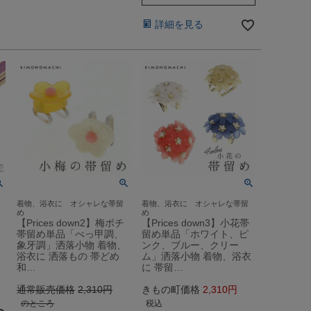
詳細を見る
着物、浴衣に オシャレな帯留
着物、浴衣に オシャレな帯留
め
め
【Prices down2】梅ポチ
【Prices down3】小花帯
帯留め単品「べっ甲調、
留め単品「ホワイト、ピ
象牙調」洒落小物 着物、
ンク、ブルー、クリー
浴衣に 洒落もの 帯どめ
ム」洒落小物 着物、浴衣
和…
に 帯留…
通常販売価格
2,310
きもの町価格
2,310
のところ
税込