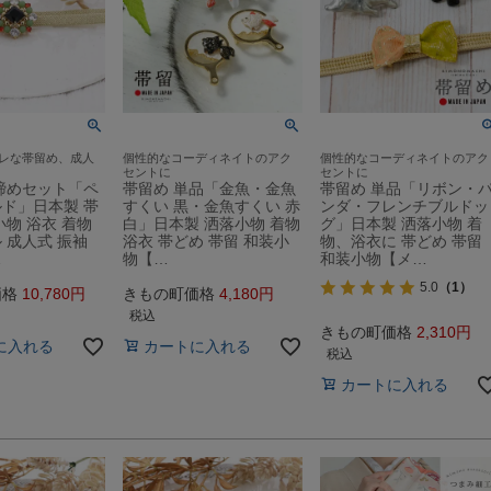
レな帯留め、成人
個性的なコーディネイトのアク
個性的なコーディネイトのアク
セントに
セントに
締めセット「ペ
帯留め 単品「金魚・金魚
帯留め 単品「リボン・
ド」日本製 帯
すくい 黒・金魚すくい 赤
ンダ・フレンチブルドッ
小物 浴衣 着物
白」日本製 洒落小物 着物
グ」日本製 洒落小物 着
 成人式 振袖
浴衣 帯どめ 帯留 和装小
物、浴衣に 帯どめ 帯留
…
物【…
和装小物【メ…
5.0
（1）
価格
10,780
きもの町価格
4,180
税込
きもの町価格
2,310
に入れる
カートに入れる
税込
カートに入れる