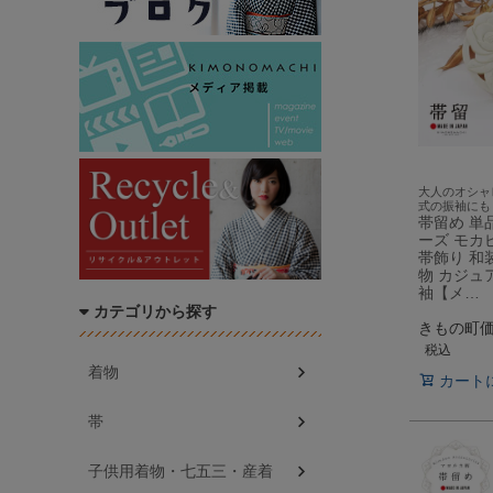
大人のオシャ
式の振袖にも
帯留め 単
ーズ モカ
帯飾り 和
物 カジュ
袖【メ…
カテゴリから探す
きもの町
税込
着物
カート
帯
子供用着物・七五三・産着