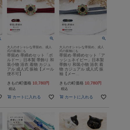
大人のオシャレな帯留め、成人
大人のオシャレな帯留め、成人
式の振袖にも
式の振袖にも
ア
帯留め 帯締めセット「ボ
帯留め 帯締めセット「ア
ルドー」日本製 帯飾り 和
ッシュネイビー」日本製
装小物 浴衣 着物 カジュ
帯飾り 和装小物 浴衣 着
アル 成人式 振袖【メール
物 カジュアル 成人式 振
便不可】
袖【メー…
きもの町価格
10,780
きもの町価格
10,780
税込
税込
カートに入れる
カートに入れる