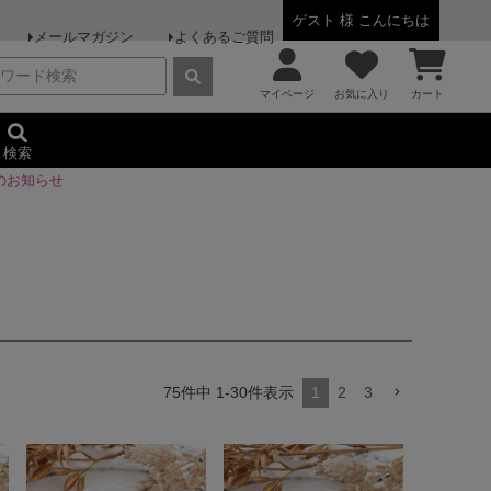
ゲスト 様 こんにちは
メールマガジン
よくあるご質問
マイページ
お気に入り
カート
検索
のお知らせ
75
件中
1
-
30
件表示
1
2
3