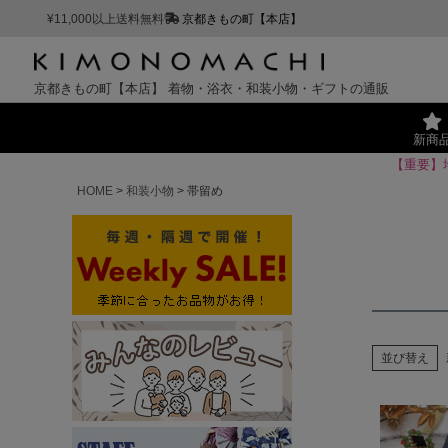
¥11,000以上送料無料
京都きもの町【本店】
京都きもの町【本店】
着物・浴衣・和装小物・ギフトの通販
新商
【重要】
HOME
和装小物
帯留め
並び替え