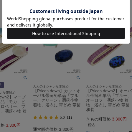
載
大人のオシャレな帯留め
大人のオシャレな帯留め
【Prices down】カットオ
【Prices down2】オーバ
レな帯留め
ーバル帯留め単品「ブル
ル帯留め単品「ブルー、
 down2】マーブ
ー、グリーン」洒落小物
オーロラ」洒落小物 着
単品「モカ、ピ
着物、浴衣に 帯どめ 帯留
物、浴衣に 帯どめ 帯留
トロベリー、ブ
…
和装…
」洒落小物 着
5.0
（1）
きもの町価格
3,300
価格
3,300
税込
通常販売価格
3,300