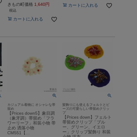
きもの町価格
1,640
カートに入れる
税込
カートに入れる
カジュアル着物に オシャレな帯
髪飾りにも使えるフェルトとビ
留め
ーズの可愛らしい帯留めクリッ
【Prices down5】象目調
プ
【Prices down】フェルト
ス
（象牙調）帯留め「フラ
帯留めクリップ「ブル
ワーリーフ」和装小物 帯
ー、グリーン、イエロ
止め 洒落小物
ー」クリップ髪飾り 和装
CM551【…
小物 浴衣…