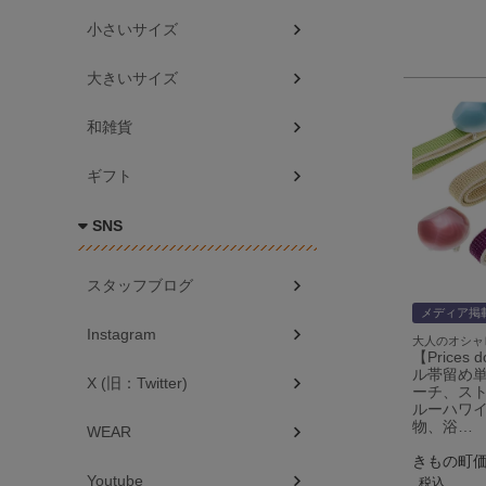
小さいサイズ
大きいサイズ
和雑貨
ギフト
SNS
スタッフブログ
メディア掲
Instagram
大人のオシャ
【Prices
ル帯留め
X (旧：Twitter)
ーチ、ス
ルーハワイ
物、浴…
WEAR
きもの町
Youtube
税込