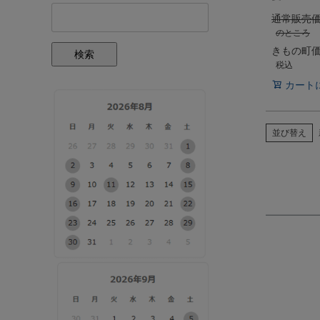
通常販売
のところ
きもの町
検索
税込
カート
並び替え