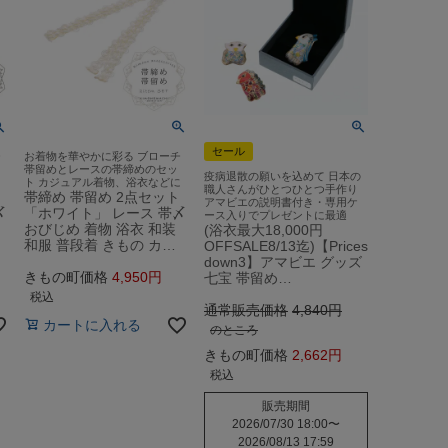
セール
チ
お着物を華やかに彩る ブローチ
帯留めとレースの帯締めのセッ
疫病退散の願いを込めて 日本の
に
ト カジュアル着物、浴衣などに
職人さんがひとつひとつ手作り
帯締め 帯留め 2点セット
アマビエの説明書付き・専用ケ
〆
「ホワイト」 レース 帯〆
ース入りでプレゼントに最適
おびじめ 着物 浴衣 和装
(浴衣最大18,000円
和服 普段着 きもの カ…
OFFSALE8/13迄)【Prices
down3】アマビエ グッズ
きもの町価格
4,950
七宝 帯留め…
税込
通常販売価格
4,840
カートに入れる
のところ
きもの町価格
2,662
税込
販売期間
2026/07/30 18:00
〜
2026/08/13 17:59