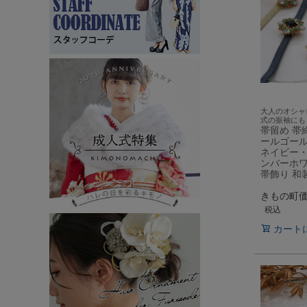
大人のオシャ
式の振袖にも
帯留め 帯
ールゴー
ネイビー
ンバーホ
帯飾り 和
きもの町
税込
カート