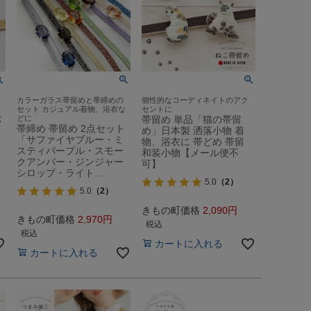
カラーガラス帯留めと帯締めの
個性的なコーディネイトのアク
セット カジュアル着物、浴衣な
セントに
パ
どに
帯留め 単品「猫の帯留
帯締め 帯留め 2点セット
め」日本製 洒落小物 着
「サファイヤブルー・ミ
物、浴衣に 帯どめ 帯留
スティパープル・スモー
和装小物【メール便不
クアンバー・ジンジャー
可】
シロップ・ライト…
5.0
（2）
5.0
（2）
きもの町価格
2,090
きもの町価格
2,970
税込
税込
カートに入れる
カートに入れる