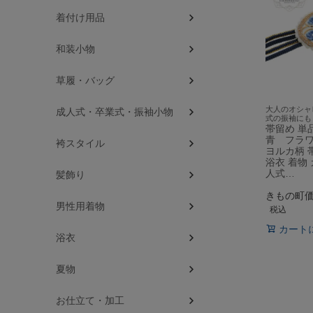
着付け用品
和装小物
草履・バッグ
大人のオシャ
成人式・卒業式・振袖小物
式の振袖にも
帯留め 単
青 フラワ
袴スタイル
ヨルカ柄 
浴衣 着物
人式…
髪飾り
きもの町
男性用着物
税込
カート
浴衣
夏物
お仕立て・加工