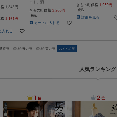
イト」洒…
きもの町価格
1,980
価格
1,848
きもの町価格
2,200
税込
税込
詳細を見る
価格
1,161
カートに入れる
に入れる
新着順
価格が安い順
価格が高い順
おすすめ順
人気ランキング