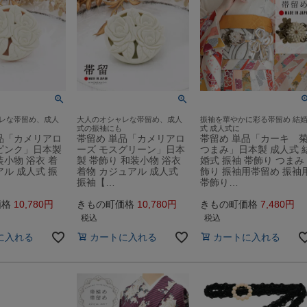
レな帯留め、成人
大人のオシャレな帯留め、成人
振袖を華やかに彩る帯留め 結
式の振袖にも
式 成人式に
品「カメリアロ
帯留め 単品「カメリアロ
帯留め 単品「カーキ 
ピンク」日本製
ーズ モスグリーン」日本
つまみ」日本製 成人式 
装小物 浴衣 着
製 帯飾り 和装小物 浴衣
婚式 振袖 帯飾り つまみ
アル 成人式 振
着物 カジュアル 成人式
飾り 振袖用帯留め 振袖
振袖【…
帯飾り…
価格
10,780
きもの町価格
10,780
きもの町価格
7,480
税込
税込
に入れる
カートに入れる
カートに入れる