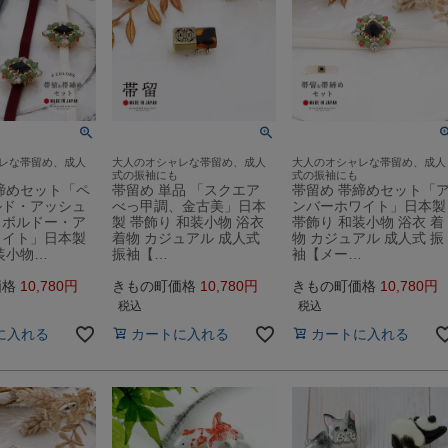
レな帯留め、成人
大人のオシャレな帯留め、成人
大人のオシャレな帯留め、成人
式の振袖にも
式の振袖にも
締めセット「ペ
帯留め 単品 「スクエア
帯留め 帯締めセット「
ルド・アッシュ
べっ甲調、金古美」日本
ンバーホワイト」日本製
・ボルドー・ア
製 帯飾り 和装小物 浴衣
帯飾り 和装小物 浴衣 着
ワイト」日本製
着物 カジュアル 成人式
物 カジュアル 成人式 振
装小物…
振袖【…
袖【メー…
価格
10,780
きもの町価格
10,780
きもの町価格
10,780
税込
税込
に入れる
カートに入れる
カートに入れる