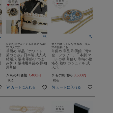
婚
振袖を華やかに彩る帯留め 結婚
大人のオシャレな帯留め、成人
式 成人式に
式の振袖にも
菊
帯留め 単品「ホワイト
帯留め 単品 和風館「青×
結
菊つまみ」日本製 成人式
金 フラワー」日本製 マ
結婚式 振袖 帯飾り つま
ヨルカ柄 帯飾り 和装小物
用
み飾り 振袖用帯留め 振袖
浴衣 着物 カジュアル 成
用帯飾…
人式…
きもの町価格
7,480
きもの町価格
8,580
税込
税込
カートに入れる
カートに入れる