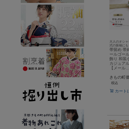
大人のオシャ
式の振袖にも
帯留め 帯
ールゴール
飾り 和装
カジュアル
【メール
きもの町
税込
カート