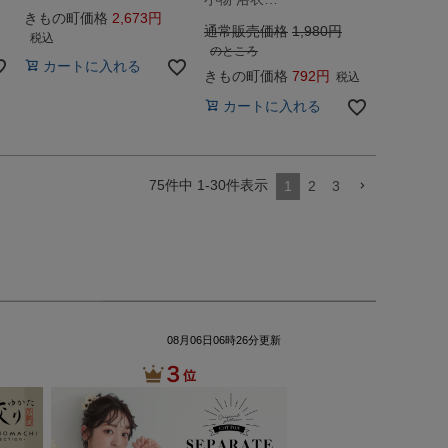
きもの町価格
2,673
通常販売価格
1,980
税込
のところ
カートに入れる
きもの町価格
792
税込
カートに入れる
75
件中
1
-
30
件表示
1
2
3