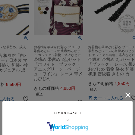
レな帯留め、成人
お着物を華やかに彩る ブローチ
お着物を華やかに彩る ブロー
帯留めとレースの帯締めのセッ
帯留めとレースの帯締めのセッ
品 和風館「白×
ト カジュアル着物、浴衣などに
ト カジュアル着物、浴衣など
帯締め 帯留め 2点セット
帯締め 帯留め 2点セット
ー」日本製 マ
「ホワイト・ブラック・
「ブラック」 レース 帯
帯飾り 和装小物
アニスグリーン・ベージ
おびじめ 着物 浴衣 和装
 カジュアル 成
ュ・ワイン」 レース 帯〆
和服 普段着 きもの カ…
おびじめ…
きもの町価格
4,950
価格
8,580
きもの町価格
4,950
税込
税込
カートに入れる
に入れる
カートに入れる