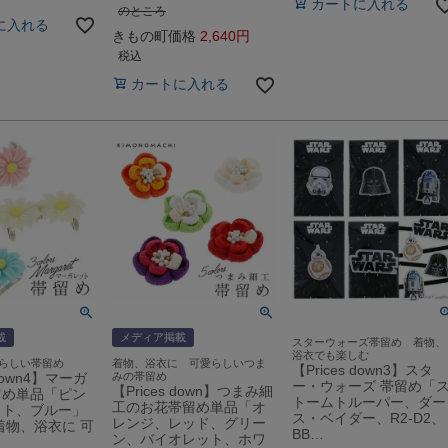
カートに入れる
のところ
に入れる
きもの町価格
2,640
税込
カートに入れる
載
メディア掲載
スターウォーズ帯留め 着物、
浴衣でも楽しむ
らしい帯留め
着物、浴衣に 可愛らしいつま
【Prices down3】スタ
 down4】マーガ
みの帯留め
ー・ウォーズ 帯留め「
【Prices down】つまみ細
留め単品「ピン
トームトルーパー、ダー
工のお花帯留め単品「オ
イト、ブルー」
ス・ベイダー、R2-D2、
レンジ、レッド、グリー
着物、浴衣に 可
BB…
ン、バイオレット、ホワ