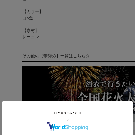
【カラー】
白×金
【素材】
レーヨン
その他の【
帯締め
】一覧はこちら☆