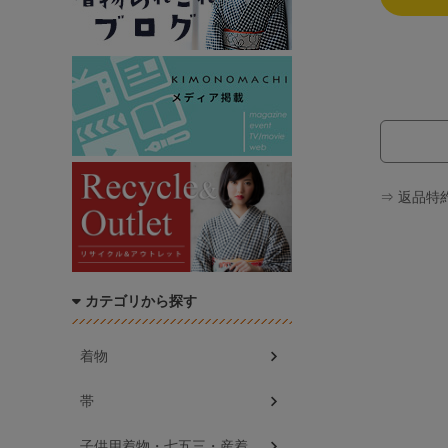
⇒ 返品特
カテゴリから探す
着物
帯
子供用着物・七五三・産着