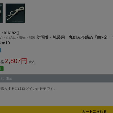
号
016192
訪問着・礼装用 丸組み帯締め「白×金」 
め・丸組み・着物・和装
wkm10
2,807
価格
税込
り
ト】進呈
で購入するにはログインが必要です。
カートに入れる