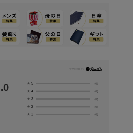
★
5
.0
(0)
★
4
(0)
★
3
(0)
★
2
(0)
★
1
(0)