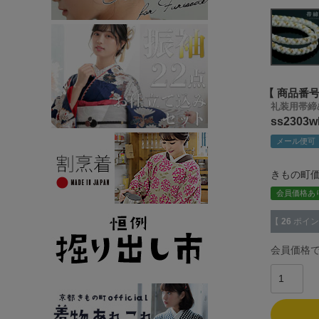
商品番
礼装用帯締
ss2303
メール便可
きもの町
会員価格あ
【
26
ポイン
会員価格