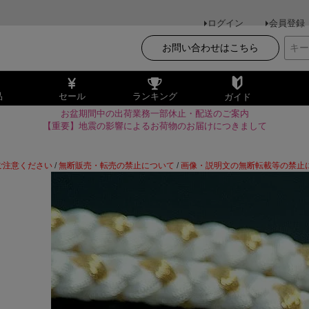
ログイン
会員登録
お問い合わせはこちら
品
セール
ランキング
ガイド
お盆期間中の出荷業務一部休止・配送のご案内
【重要】地震の影響によるお荷物のお届けにつきまして
ご注意ください
/
無断販売・転売の禁止について
/
画像・説明文の無断転載等の禁止