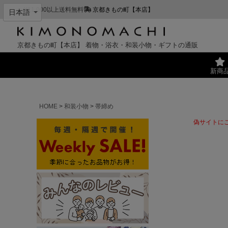
¥11,000以上送料無料
京都きもの町【本店】
京都きもの町【本店】
着物・浴衣・和装小物・ギフトの通販
新商
HOME
和装小物
帯締め
偽サイトに