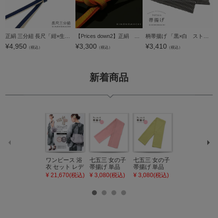
ップ
へ
正絹 三分紐 長尺「紺×生成り」正絹三分紐単品 ロングタイプ 帯締め 三分締め 洒落小物【メール便対応可】＜H＞
【Prices down2】正絹 三分紐 帯締め「辛子色×オレンジ」
柄帯揚げ 「黒×白 ストライプ」 帯揚げ おびあげ 帯あげ 和装小物 洗える ポリエステル カジュアル 華やか かわいい オシャレ小物 洒落小物 日本製 【メール便対応可】
¥
4,950
¥
3,300
¥
3,410
（税込）
（税込）
（税込）
新着商品
ワンピース 浴
七五三 女の子
七五三 女の子
七五三 7歳 女
衣 セット レデ
帯揚げ 単品
帯揚げ 単品
の子 丸ぐけ 帯
ィース 吸水速
「灰桃色」日
「若葉色」日
締め 単品「若
¥ 21,670(税込)
¥ 3,080(税込)
¥ 3,080(税込)
¥ 3,080(税込)
乾 ポリエステ
本製 7歳 女児
本製 7歳 女児
葉色」日本製
ル浴衣 浴衣2
七五三小物 お
七五三小物 お
帯締め 七五三
点セット（浴
びあげ 和装 着
びあげ 和装 着
小物 丸ぐけ紐
衣＋バッグ付
物
物
帯締め
き作り帯 オビ
KIMONOMAC
KIMONOMAC
KIMONOMAC
シェ）「ラン
HI オリジナル
HI オリジナル
HI オリジナル