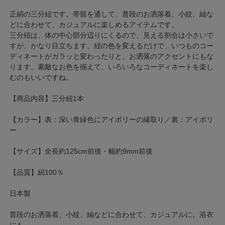
正絹の三分紐です。帯留を通して、普段のお洒落着、小紋、紬な
どに合わせて、カジュアルに楽しめるアイテムです。
三分紐は、体の中心部分辺りにくるので、見える割合は小さいで
すが、かなり目立ちます。紐の色を変えるだけで、いつものコー
ディネートがガラッと変わったりと、お洒落のアクセントにもな
ります。素敵なお色を揃えて、いろいろなコーディネートを楽し
むのもいいですね。
【商品内容】三分紐1本
【カラー】表：深い青緑色にアイボリーの縁取り／裏：アイボリ
ー
【サイズ】全長約125cm前後・幅約9mm前後
【品質】絹100％
日本製
普段のお洒落着、小紋、紬などに合わせて、カジュアルに。浴衣
にも。