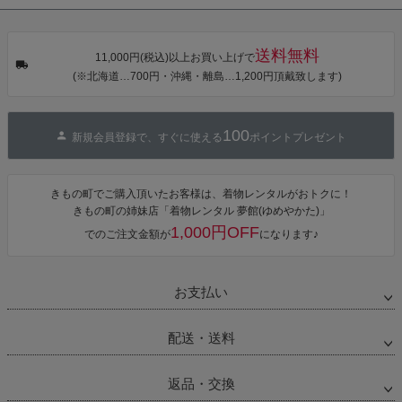
タン・夜の葉
【メール便不
【メール便不
【メール便不
音・金継ぎ・
可】
可】
可】
チューリッ
プ」Fサイズ
送料無料
カシュクール
11,000円(税込)以上お買い上げで
ワンピース 簡
(※北海道…700円・沖縄・離島…1,200円頂戴致します)
単着付け 大人
100
新規会員登録で、すぐに使える
ポイントプレゼント
きもの町でご購入頂いたお客様は、着物レンタルがおトクに！
きもの町の姉妹店「着物レンタル 夢館(ゆめやかた)」
1,000円OFF
でのご注文金額が
になります♪
お支払い
配送・送料
返品・交換