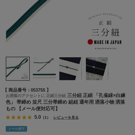
商品番号
053755
三分紐 正絹 「孔雀緑×白練
お洒落のアクセントに 正絹三分紐
色」 帯締め 並尺 三分帯締め 組紐 通年用 洒落小物 洒落
もの 【メール便対応可】
5.0
（1）
レビューを見る
メール便可