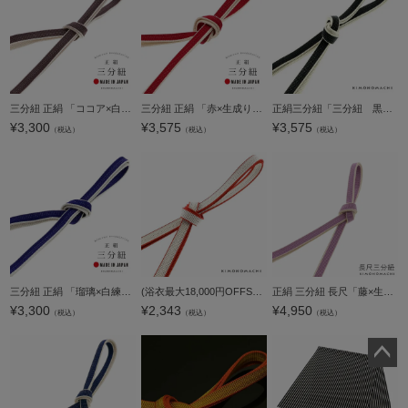
三分紐 正絹 「ココア×白練色」 帯締め 並尺 三分帯締め 組紐 通年用 洒落小物 洒落もの 【メール便対応可】
三分紐 正絹 「赤×生成り」 帯締め 並尺 三分帯締め 組紐 通年用 洒落小物 洒落もの 【メール便対応可】
正絹三分紐「三分紐 黒×白」帯締め 組紐 洒落小物 【メール便対応可】＜H＞
¥
3,300
¥
3,575
¥
3,575
（税込）
（税込）
（税込）
三分紐 正絹 「瑠璃×白練色」 帯締め 並尺 三分帯締め 組紐 通年用 洒落小物 洒落もの 【メール便対応可】
(浴衣最大18,000円OFFSALE8/13迄)【Prices down2】正絹三分紐「三分紐 白×赤」帯締め 組紐 洒落小物 【メール便対応可】
正絹 三分紐 長尺「藤×生成り」正絹三分紐単品 ロングタイプ 帯締め 三分締め 洒落小物【メール便対応可】＜H＞ss2306wkm10
¥
3,300
¥
2,343
¥
4,950
（税込）
（税込）
（税込）
ペー
ジト