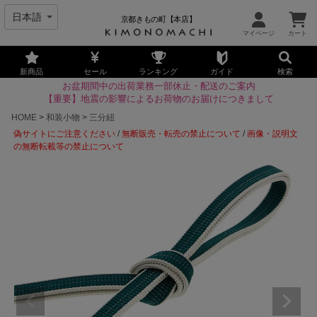
京都きもの町【本店】
新商品
セール
ランキング
ガイド
検索
お盆期間中の出荷業務一部休止・配送のご案内
【重要】地震の影響によるお荷物のお届けにつきまして
HOME
和装小物
三分紐
偽サイトにご注意ください
/
無断販売・転売の禁止について
/
画像・説明文
の無断転載等の禁止について