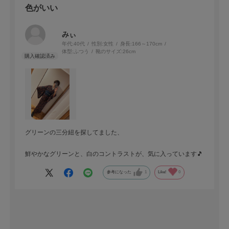
色がいい
みぃ
年代:
40代
性別:
女性
身長:
166～170cm
体型:
ふつう
靴のサイズ:
26cm
グリーンの三分紐を探してました、
鮮やかなグリーンと、白のコントラストが、気に入っています🎵
参考になった
1
Like!
0