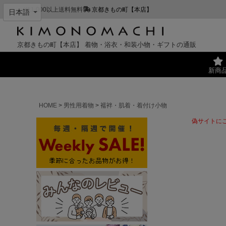
¥11,000以上送料無料
京都きもの町【本店】
京都きもの町【本店】
着物・浴衣・和装小物・ギフトの通販
新商
HOME
男性用着物
襦袢・肌着・着付け小物
偽サイトに