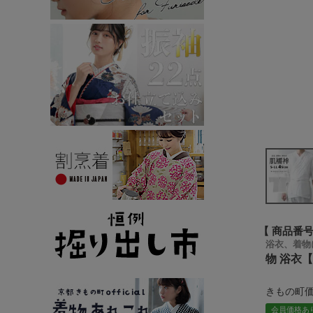
商品番
浴衣、着物
物 浴衣
きもの町
会員価格あ