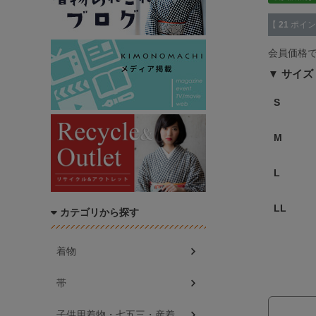
【
21
ポイン
会員価格
サイズ
S
M
L
LL
カテゴリから探す
着物
帯
子供用着物・七五三・産着