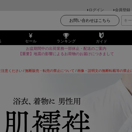
ログイン
会員登録
お問い合わせはこちら
品
セール
ランキング
ガイド
お盆期間中の出荷業務一部休止・配送のご案内
【重要】地震の影響によるお荷物のお届けにつきまして
ご注意ください
/
無断販売・転売の禁止について
/
画像・説明文の無断転載等の禁止