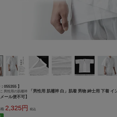
号
055355
「男性用 肌襦袢 白」肌着 男物 紳士用 下着 イン
に 男性用の肌襦袢
【メール便不可】
2,325
価格
税込
り