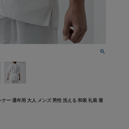
ナー 通年用 大人 メンズ 男性 洗える 和装 礼装 着