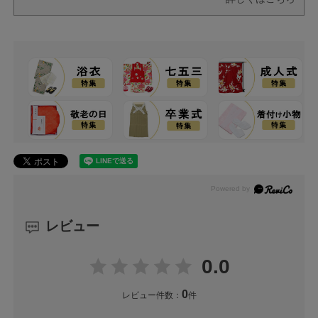
レビュー
0.0
0
レビュー件数：
件