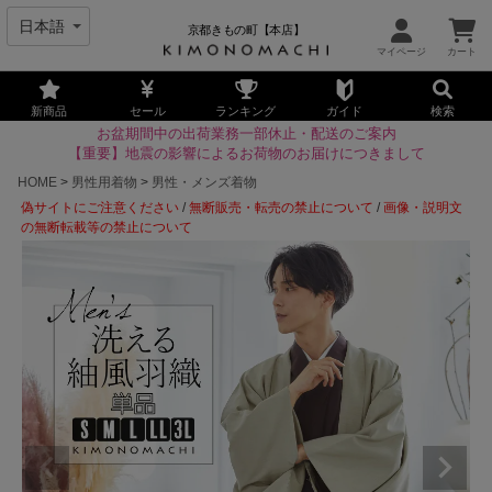
京都きもの町【本店】
新商品
セール
ランキング
ガイド
検索
お盆期間中の出荷業務一部休止・配送のご案内
【重要】地震の影響によるお荷物のお届けにつきまして
HOME
男性用着物
男性・メンズ着物
偽サイトにご注意ください
/
無断販売・転売の禁止について
/
画像・説明文
の無断転載等の禁止について