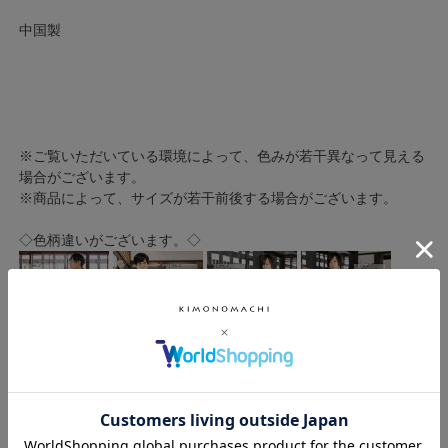
中国製
※ご覧いただいている環境によって、色みが若干異なって見える
場合がございます。
※商品によって、サイズが若干前後する場合がございます。
◇色柄違いがございます。◇