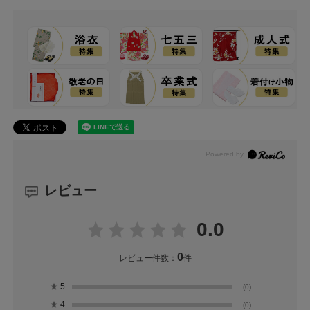
レビュー
0.0
0
レビュー件数：
件
★
5
(0)
★
4
(0)