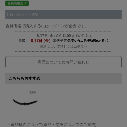
会員価格あり
【
78
ポイント】進呈
会員価格で購入するにはログインが必要です。
発送について詳しくはコチラ⇒
商品についてのお問い合わせ
こちらもおすすめ
⇒ 返品特約について(返品・交換についてのご案内)