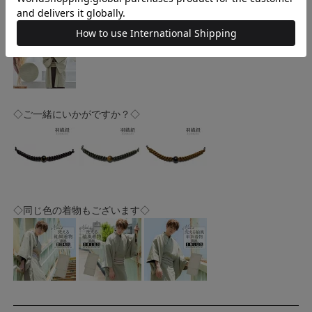
◇同じ色のサイズ違いもございます◇
◇ご一緒にいかがですか？◇
◇同じ色の着物もございます◇