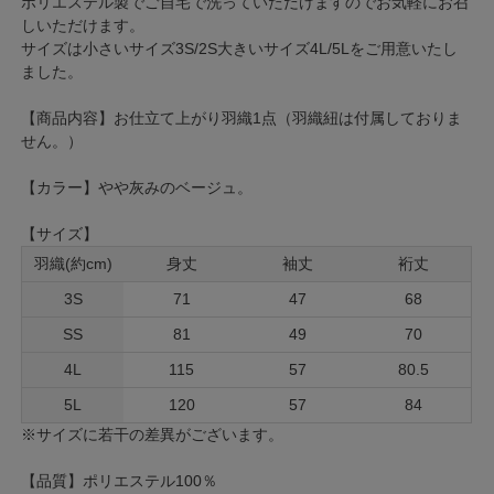
ポリエステル製でご自宅で洗っていただけますのでお気軽にお召
しいただけます。
サイズは小さいサイズ3S/2S大きいサイズ4L/5Lをご用意いたし
ました。
【商品内容】お仕立て上がり羽織1点（羽織紐は付属しておりま
せん。）
【カラー】やや灰みのベージュ。
【サイズ】
羽織(約cm)
身丈
袖丈
裄丈
3S
71
47
68
SS
81
49
70
4L
115
57
80.5
5L
120
57
84
※サイズに若干の差異がございます。
【品質】ポリエステル100％