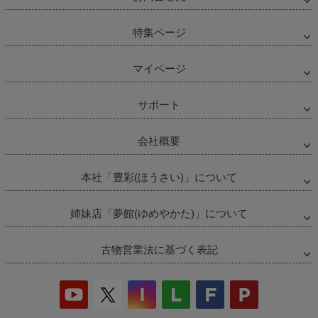
特集ページ
マイページ
サポート
会社概要
本社「豊彩(ほうさい)」について
姉妹店「夢館(ゆめやかた)」について
古物営業法に基づく表記