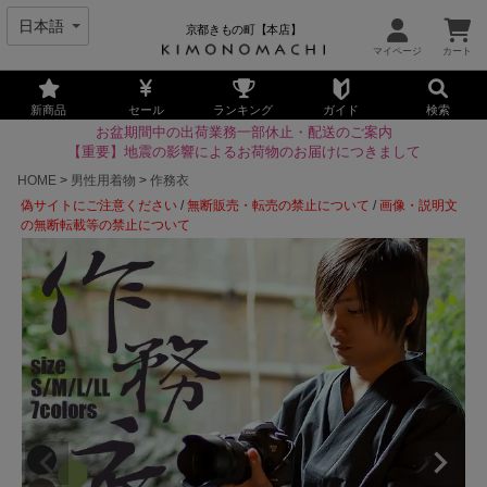
京都きもの町【本店】
新商品
セール
ランキング
ガイド
検索
お盆期間中の出荷業務一部休止・配送のご案内
【重要】地震の影響によるお荷物のお届けにつきまして
HOME
男性用着物
作務衣
偽サイトにご注意ください
/
無断販売・転売の禁止について
/
画像・説明文
の無断転載等の禁止について