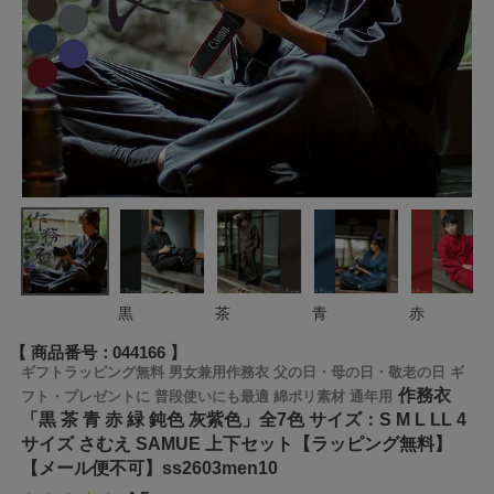
黒
茶
青
赤
商品番号
044166
ギフトラッピング無料 男女兼用作務衣 父の日・母の日・敬老の日 ギ
作務衣
フト・プレゼントに 普段使いにも最適 綿ポリ素材 通年用
「黒 茶 青 赤 緑 鈍色 灰紫色」全7色 サイズ：S M L LL 4
サイズ さむえ SAMUE 上下セット【ラッピング無料】
【メール便不可】ss2603men10