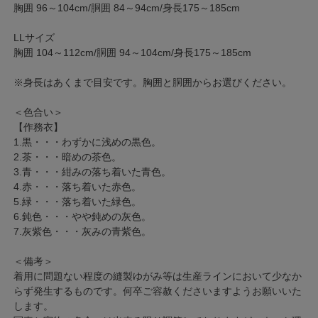
胸囲 96～104cm/胴囲 84～94cm/身長175～185cm
LLサイズ
胸囲 104～112cm/胴囲 94～104cm/身長175～185cm
※身長はあくまで目安です。胸囲と胴囲からお選びください。
＜色合い＞
【作務衣】
1.黒・・・わずかに浅めの黒色。
2.茶・・・暗めの茶色。
3.青・・・紺みの落ち着いた青色。
4.赤・・・落ち着いた赤色。
5.緑・・・落ち着いた緑色。
6.鈍色・・・やや鈍めの灰色。
7.灰紫色・・・灰みの青紫色。
＜備考＞
着用に問題ない程度の縫製ゆがみ等は生産ラインにおいて少なか
らず発生するものです。何卒ご容赦くださいますようお願いいた
します。