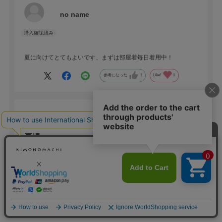
no name
夏に向けてとてもよいです、まずは部屋着毎日着用中！
参考になった
1
Like!
0
2026.5.5
夏場
色：L
サイズ：黒黒
Lee
年代:
50代
性別:
男性
身長:
176～180cm
体型:
大柄
靴のサイズ:
27cm
カートに入れる
生地が薄めなので、夏場も快適そうです