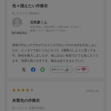
色々揃えたい作務衣
色：S
サイズ：鈍色鈍色
古民家くん
年代:
60代
性別:
男性
身長:
166～170cm
体型:
ふつう
靴のサイズ:
25cm
身長170センチですがウエストが73センチのためSを注文しまし
たが、ピッタリで近いうちにもう1、2着購入しようと思ってま
す。鈍色を購入しましたが、他にはない色目でとても気に入って
ます。洗濯も気にせずでき、縮みはありませんでした。
参考になった
1
Like!
0
2026.5.18
灰紫色の作務衣
色：L
サイズ：灰紫色灰紫色