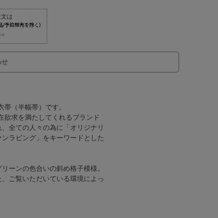
⇒
わせ
浴衣帯（半幅帯）です。
潜在欲求を満たしてくれるブランド
れ、全ての人々の為に「オリジナリ
ァンラビング」をキーワードとした
グリーンの色合いの斜め格子模様。
た、ご覧いただいている環境によっ