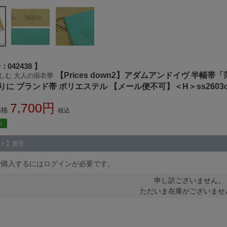
号
042438
【Prices down2】アダムアンドイヴ 半幅
しむ 大人の浴衣帯
に ブランド帯 ポリエステル 【メール便不可】＜H＞ss2603o
7,700
価格
税込
り
ト】進呈
で購入するにはログインが必要です。
申し訳ございません。
ただいま在庫がございませ