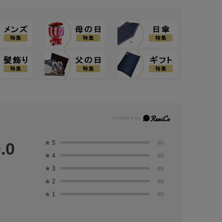
★
5
.0
(0)
★
4
(0)
★
3
(0)
★
2
(0)
★
1
(0)