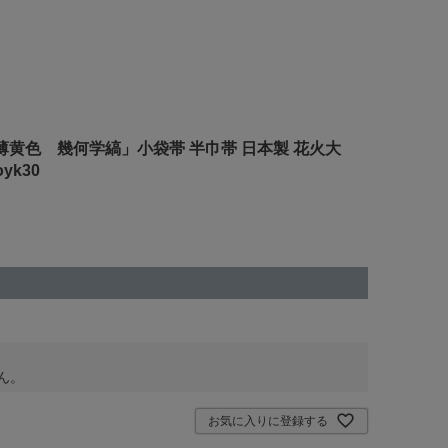
帯「薄黄色 幾何学縞」小袋帯 半巾帯 日本製 花火大
yk30
ん。
お気に入りに登録する