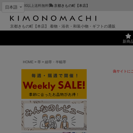
¥11,000以上送料無料
京都きもの町【本店】
京都きもの町【本店】
着物・浴衣・和装小物・ギフトの通販
新商
HOME
帯
細帯・半幅帯
偽サイトに