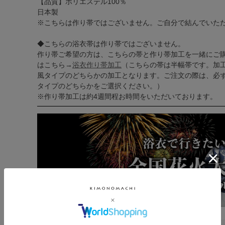
【品質】ポリエステル100％
日本製
※こちらは作り帯ではございません。ご自分で結んでいた
◆こちらの浴衣帯は作り帯ではございません。
作り帯ご希望の方は、こちらの帯と作り帯加工を一緒にご
はこちら→
浴衣作り帯加工
（こちらの帯は半幅帯です。加
風タイプのどちらかの加工となります。ご注文の際は、必
タイプのどちらかをご選択ください。）
※作り帯加工は約4週間程お時間をいただいております。