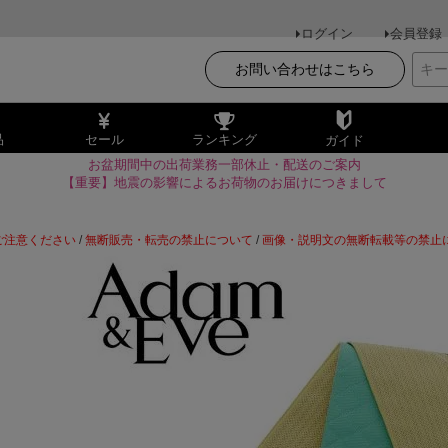
ログイン
会員登録
お問い合わせはこちら
品
セール
ランキング
ガイド
お盆期間中の出荷業務一部休止・配送のご案内
【重要】地震の影響によるお荷物のお届けにつきまして
ご注意ください
/
無断販売・転売の禁止について
/
画像・説明文の無断転載等の禁止