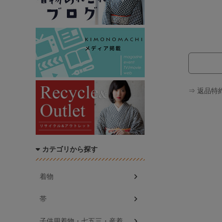
⇒ 返品特
カテゴリから探す
着物
帯
子供用着物・七五三・産着