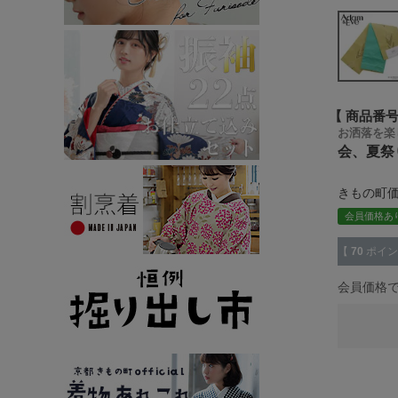
商品番
お洒落を楽
会、夏祭り
きもの町
会員価格あ
【
70
ポイン
会員価格