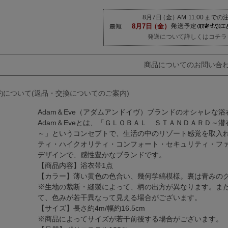
発送について詳しくはコチラ
商品についてのお問い合
約について(返品・交換についてのご案内)
Adam＆Eve（アダムアンドイヴ）ブランドのオシャレな
Adam＆Eveとは、「ＧＬＯＢＡＬ ＳＴＡＮＤＡＲＤ～
～」というコンセプトで、生活の中のリゾート感覚を取入
ティ・ハイクオリティ・コンフォート・セキュリティ・フ
デザインで、感性豊かなブランドです。
【商品内容】浴衣帯1点
【カラー】薄い黄色の色合い、幾何学縞模様。裏は青みの
※生地の裁断・縫製によって、柄の出方が異なります。ま
て、色みが若干異なって見える場合がございます。
【サイズ】長さ約4m/幅約16.5cm
※商品によってサイズが若干前後する場合がございます。