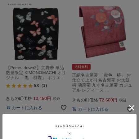
送料無料
【Prices down2】京袋帯 単品
数量限定 KIMONOMACHI オリ
正絹名古屋帯 「赤色 椿」 お
ジナル 「黒 群蝶」 ポリエ…
仕立て上がり名古屋帯 お太鼓
柄 洒落帯 九寸名古屋帯 カジュ
5.0
（1）
アル レディース …
きもの町価格
10,450
税込
きもの町価格
72,600
税込
カートに入れる
カートに入れる