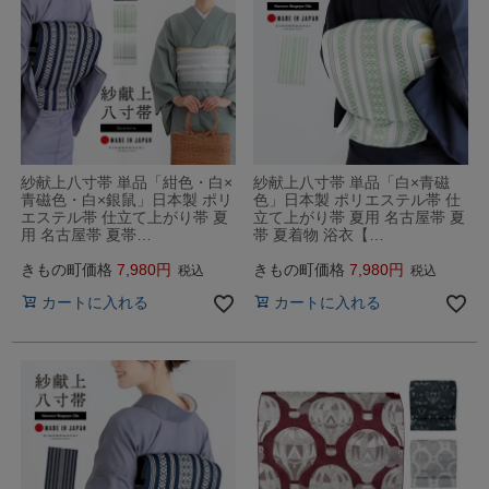
紗献上八寸帯 単品「紺色・白×
紗献上八寸帯 単品「白×青磁
青磁色・白×銀鼠」日本製 ポリ
色」日本製 ポリエステル帯 仕
エステル帯 仕立て上がり帯 夏
立て上がり帯 夏用 名古屋帯 夏
用 名古屋帯 夏帯…
帯 夏着物 浴衣【…
きもの町価格
7,980
きもの町価格
7,980
税込
税込
カートに入れる
カートに入れる