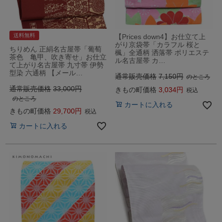
送料無料
【Prices down4】お仕立て上
がり京袋帯「カラフル 桜と
ちりめん 正絹名古屋帯「葡萄
楓」全通柄 洒落帯 ポリエステ
茶色 亀甲、吹き寄せ」お仕立
ル名古屋帯 カ…
て上がり名古屋帯 九寸帯 伊勢
型染 六通柄 【メール…
通常販売価格
7,150
のところ
通常販売価格
33,000
きもの町価格
3,034
税込
のところ
カートに入れる
きもの町価格
29,700
税込
カートに入れる