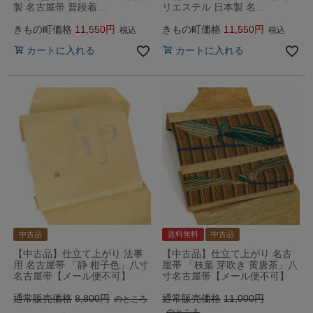
製 名古屋帯 普段着…
リエステル 日本製 名…
きもの町価格
11,550
きもの町価格
11,550
税込
税込
カートに入れる
カートに入れる
中古品
送料無料
中古品
【中古品】仕立て上がり 法事
【中古品】仕立て上がり 名古
用 名古屋帯 「静 柑子色」八寸
屋帯 「枝葉 芽吹き 黄唐茶」八
名古屋帯【メール便不可】
寸名古屋帯【メール便不可】
通常販売価格
8,800
通常販売価格
11,000
のところ
のところ