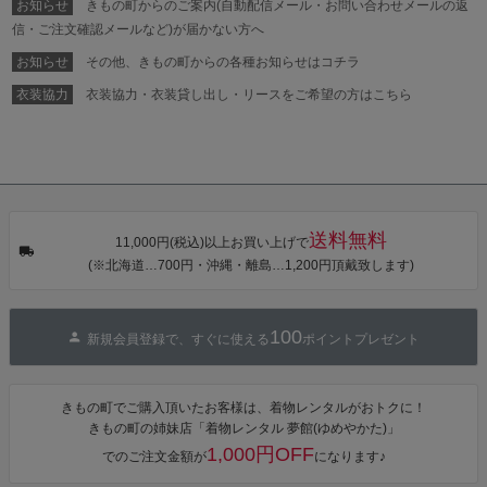
お知らせ
きもの町からのご案内(自動配信メール・お問い合わせメールの返
タン・夜の葉
【メール便不
【メール便不
【メール便不
音・金継ぎ・
可】
可】
可】
信・ご注文確認メールなど)が届かない方へ
チューリッ
プ」Fサイズ
お知らせ
その他、きもの町からの各種お知らせはコチラ
カシュクール
ワンピース 簡
衣装協力
衣装協力・衣装貸し出し・リースをご希望の方はこちら
単着付け 大人
送料無料
11,000円(税込)以上お買い上げで
(※北海道…700円・沖縄・離島…1,200円頂戴致します)
100
新規会員登録で、すぐに使える
ポイントプレゼント
きもの町でご購入頂いたお客様は、着物レンタルがおトクに！
きもの町の姉妹店「着物レンタル 夢館(ゆめやかた)」
1,000円OFF
でのご注文金額が
になります♪