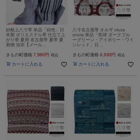
紗献上八寸帯 単品「紺色」日
八寸名古屋帯 オルザ oluza
本製 ポリエステル帯 仕立て上
oruza 単品「気球 ダークブル
がり帯 夏用 名古屋帯 夏帯 夏
ーグリーン・アイボリー・ワイ
着物 浴衣【メール…
ンレッド」日…
きもの町価格
7,980
きもの町価格
6,930
税込
税込
カートに入れる
カートに入れる