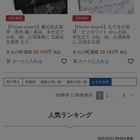
送料無料
送料無料
【Prices down3】夏絽名古屋
【Prices down4】九寸名古屋
帯「黒色 籬に菊花」未仕立て
帯「オフホワイト ゆらぎ縞」
小紋、紬、お洒落着に 正絹名
未仕立て 小紋、紬、お洒落着
古屋帯 九寸…
に 正絹名古屋…
きもの町価格
20,742
きもの町価格
20,742
税込
税込
カートに入れる
カートに入れる
並び替え
新着順
価格が安い順
価格が高い順
おすすめ順
92
件中
1
-
30
件表示
1
2
…
4
人気ランキング