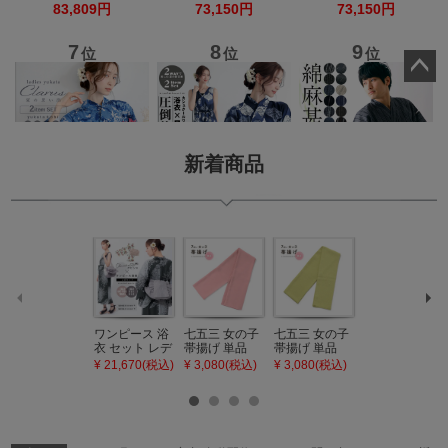
ペー
ジト
ップ
へ
新着商品
ワンピース 浴
七五三 女の子
七五三 女の子
七五三 7歳 女
衣 セット レデ
帯揚げ 単品
帯揚げ 単品
の子 丸ぐけ 帯
ィース 吸水速
「灰桃色」日
「若葉色」日
締め 単品「若
¥ 21,670(税込)
¥ 3,080(税込)
¥ 3,080(税込)
¥ 3,080(税込)
乾 ポリエステ
本製 7歳 女児
本製 7歳 女児
葉色」日本製
ル浴衣 浴衣2
七五三小物 お
七五三小物 お
帯締め 七五三
点セット（浴
びあげ 和装 着
びあげ 和装 着
小物 丸ぐけ紐
衣＋バッグ付
物
物
帯締め
き作り帯 オビ
KIMONOMAC
KIMONOMAC
KIMONOMAC
シェ）「ラン
HI オリジナル
HI オリジナル
HI オリジナル