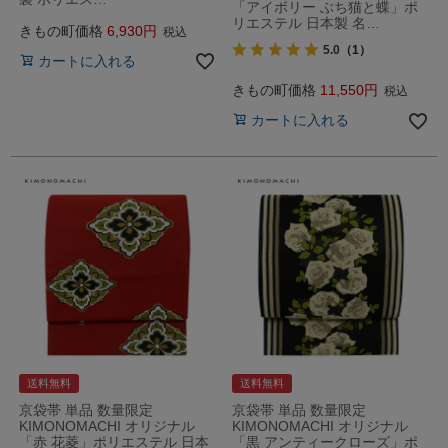
「アイボリー ぶち猫と蝶」ポ
リエステル 日本製 名…
きもの町価格
6,930
税込
5.0
（1）
カートに入れる
きもの町価格
11,550
税込
カートに入れる
送料無料
送料無料
京袋帯 単品 数量限定
京袋帯 単品 数量限定
KIMONOMACHI オリジナル
KIMONOMACHI オリジナル
「赤 花菱」ポリエステル 日本
「黒 アンティークローズ」ポ