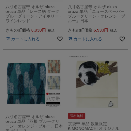
八寸名古屋帯 オルザ oluza
八寸名古屋帯 オルザ oluza
oruza 単品「レース柄 ダーク
oruza 単品「ニュースペーパー
ブルーグリーン・アイボリー・
ブルーグリーン・オレンジ・ブ
ワインレッド…
ルー」日本…
きもの町価格
6,930
きもの町価格
6,930
税込
税込
カートに入れる
カートに入れる
送料無料
八寸名古屋帯 オルザ oluza
oruza 単品「羽根 ブルーグリ
京袋帯 単品 数量限定
ーン・オレンジ・ブルー」日本
KIMONOMACHI オリジナル
製 ポリエス…