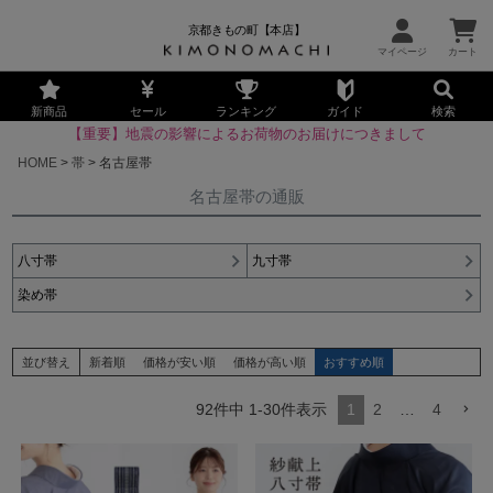
京都きもの町【本店】
新商品
セール
ランキング
ガイド
検索
【重要】地震の影響によるお荷物のお届けにつきまして
HOME
帯
名古屋帯
名古屋帯の通販
八寸帯
九寸帯
染め帯
並び替え
新着順
価格が安い順
価格が高い順
おすすめ順
92
件中
1
-
30
件表示
1
2
…
4