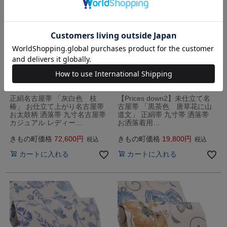
送料無料
送料無料
正絹名古屋帯 「灰白色 枝
【Prices down2】未仕立て名
椿」 お仕立て上がり名古屋帯
古屋帯 「黒茶色 唐草花に山
お太鼓柄 洒落帯 九寸名古屋帯
道文」 正絹帯 九寸帯 洒落帯
カジュアル レディー…
お洒落着用…
きもの町価格
72,600
きもの町価格
19,800
税込
税込
カートに入れる
カートに入れる