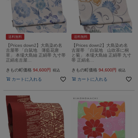
送料無料
送料無料
【Prices down2】大島染め名
【Prices down2】大島染め名
古屋帯 「白鼠地 薄藍花唐
古屋帯 「白鼠地 山吹茶に桐
草」 本場大島紬 正絹帯 九寸帯
と菊」 本場大島紬 正絹帯 九寸
正絹名古屋…
帯 正絹名…
きもの町価格
94,600
きもの町価格
94,600
税込
税込
カートに入れる
カートに入れる