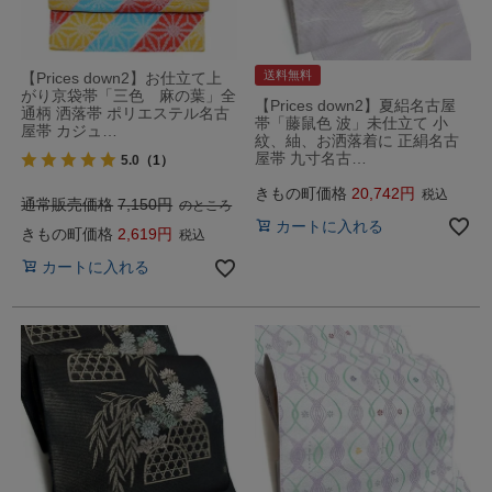
送料無料
【Prices down2】お仕立て上
がり京袋帯「三色 麻の葉」全
【Prices down2】夏絽名古屋
通柄 洒落帯 ポリエステル名古
帯「藤鼠色 波」未仕立て 小
屋帯 カジュ…
紋、紬、お洒落着に 正絹名古
屋帯 九寸名古…
5.0
（1）
きもの町価格
20,742
税込
通常販売価格
7,150
のところ
カートに入れる
きもの町価格
2,619
税込
カートに入れる