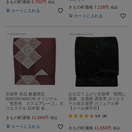
きもの町価格
5,702
税込
きもの町価格
7,128
税込
カートに入れる
カートに入れる
京袋帯 単品 数量限定
お仕立て上がり京袋帯「暗闇に
KIMONOMACHI オリジナル
黒猫」全通柄 洒落帯 ポリエス
「焦茶色 スクエアレース」ポ
テル名古屋帯 カジュアル帯
リエステル 日本製 名…
【メール便不可】
5.0
（8）
きもの町価格
11,550
税込
カートに入れる
きもの町価格
11,550
税込